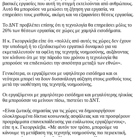
βασικές εργασίες που αυτή τη στιγμή εκτελούνται από ανθρώπους.
Αυτό θα μπορούσε να μειώσει τη ζήτηση για εργασία, να
επηρεάσει τους μισθούς, ακόμη και να εξαφανίσει θέσεις εργασίας.
Το ΔΝΤ προβλέπει επίσης ότι η τεχνολογία θα επηρεάσει μόλις το
26% των θέσεων εργασίας σε χώρες με χαμηλά εισοδήματα.
Η κ. Γκεοργκίεβα είπε ότι «πολλές από αυτές τις χώρες δεν έχουν
την υποδομή ή το εξειδικευμένο εργατικό δυναμικό για να
εκμεταλλευτούν τα οφέλη της τεχνητής νοημοσύνης, αυξάνοντας
τον κίνδυνο ότι με την πάροδο του χρόνου η τεχνολογία θα
μπορούσε να επιδεινώσει την ανισότητα μεταξύ των εθνών».
Γενικότερα, οι εργαζόμενοι με υψηλότερο εισόδημα και οι
νεότεροι μπορεί να δουν δυσανάλογη αύξηση στους μισθούς τους
μετά την υιοθέτηση της τεχνητής νοημοσύνης.
Οι εργαζόμενοι με χαμηλότερο εισόδημα και μεγαλύτερης ηλικίας
θα μπορούσαν να μείνουν πίσω, πιστεύει το ΔΝΤ.
«Είναι ζωτικής σημασίας για τις χώρες να δημιουργήσουν
ολοκληρωμένα δίκτυα κοινωνικής ασφάλειας και να προσφέρουν
προγράμματα επανεκπαίδευσης για ευάλωτους εργαζόμενους»,
είπε η κ. Γκεοργκίεβα. «Με αυτόν τον τρόπο, μπορούμε να
κάνουμε τη μετάβαση της τεχνητής νοημοσύνης πιο περιεκτική,