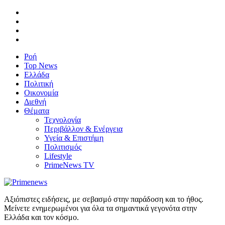
Ροή
Top News
Ελλάδα
Πολιτική
Οικονομία
Διεθνή
Θέματα
Τεχνολογία
Περιβάλλον & Ενέργεια
Υγεία & Επιστήμη
Πολιτισμός
Lifestyle
PrimeNews TV
Αξιόπιστες ειδήσεις, με σεβασμό στην παράδοση και το ήθος.
Μείνετε ενημερωμένοι για όλα τα σημαντικά γεγονότα στην
Ελλάδα και τον κόσμο.