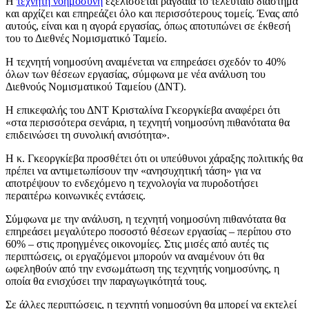
Η
τεχνητή νοημοσύνη
εξελίσσεται ραγδαία το τελευταίο διάστημα
και αρχίζει και επηρεάζει όλο και περισσότερους τομείς. Ένας από
αυτούς, είναι και η αγορά εργασίας, όπως αποτυπώνει σε έκθεσή
του το Διεθνές Νομισματικό Ταμείο.
Η τεχνητή νοημοσύνη αναμένεται να επηρεάσει σχεδόν το 40%
όλων των θέσεων εργασίας, σύμφωνα με νέα ανάλυση του
Διεθνούς Νομισματικού Ταμείου (ΔΝΤ).
Η επικεφαλής του ΔΝΤ Κρισταλίνα Γκεοργκίεβα αναφέρει ότι
«στα περισσότερα σενάρια, η τεχνητή νοημοσύνη πιθανότατα θα
επιδεινώσει τη συνολική ανισότητα».
Η κ. Γκεοργκίεβα προσθέτει ότι οι υπεύθυνοι χάραξης πολιτικής θα
πρέπει να αντιμετωπίσουν την «ανησυχητική τάση» για να
αποτρέψουν το ενδεχόμενο η τεχνολογία να πυροδοτήσει
περαιτέρω κοινωνικές εντάσεις.
Σύμφωνα με την ανάλυση, η τεχνητή νοημοσύνη πιθανότατα θα
επηρεάσει μεγαλύτερο ποσοστό θέσεων εργασίας – περίπου στο
60% – στις προηγμένες οικονομίες. Στις μισές από αυτές τις
περιπτώσεις, οι εργαζόμενοι μπορούν να αναμένουν ότι θα
ωφεληθούν από την ενσωμάτωση της τεχνητής νοημοσύνης, η
οποία θα ενισχύσει την παραγωγικότητά τους.
Σε άλλες περιπτώσεις, η τεχνητή νοημοσύνη θα μπορεί να εκτελεί