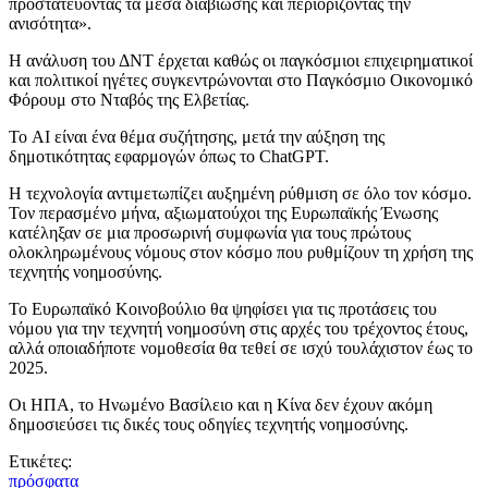
προστατεύοντας τα μέσα διαβίωσης και περιορίζοντας την
ανισότητα».
Η ανάλυση του ΔΝΤ έρχεται καθώς οι παγκόσμιοι επιχειρηματικοί
και πολιτικοί ηγέτες συγκεντρώνονται στο Παγκόσμιο Οικονομικό
Φόρουμ στο Νταβός της Ελβετίας.
Το AI είναι ένα θέμα συζήτησης, μετά την αύξηση της
δημοτικότητας εφαρμογών όπως το ChatGPT.
Η τεχνολογία αντιμετωπίζει αυξημένη ρύθμιση σε όλο τον κόσμο.
Τον περασμένο μήνα, αξιωματούχοι της Ευρωπαϊκής Ένωσης
κατέληξαν σε μια προσωρινή συμφωνία για τους πρώτους
ολοκληρωμένους νόμους στον κόσμο που ρυθμίζουν τη χρήση της
τεχνητής νοημοσύνης.
Το Ευρωπαϊκό Κοινοβούλιο θα ψηφίσει για τις προτάσεις του
νόμου για την τεχνητή νοημοσύνη στις αρχές του τρέχοντος έτους,
αλλά οποιαδήποτε νομοθεσία θα τεθεί σε ισχύ τουλάχιστον έως το
2025.
Οι ΗΠΑ, το Ηνωμένο Βασίλειο και η Κίνα δεν έχουν ακόμη
δημοσιεύσει τις δικές τους οδηγίες τεχνητής νοημοσύνης.
Ετικέτες:
πρόσφατα