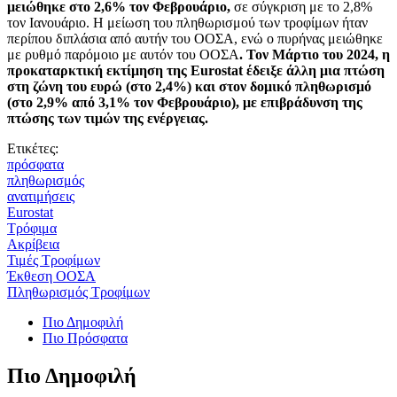
μειώθηκε στο 2,6% τον Φεβρουάριο,
σε σύγκριση με το 2,8%
τον Ιανουάριο. Η μείωση του πληθωρισμού των τροφίμων ήταν
περίπου διπλάσια από αυτήν του ΟΟΣΑ, ενώ ο πυρήνας μειώθηκε
με ρυθμό παρόμοιο με αυτόν του ΟΟΣΑ
. Τον Μάρτιο του 2024, η
προκαταρκτική εκτίμηση της Eurostat έδειξε άλλη μια πτώση
στη ζώνη του ευρώ (στο 2,4%) και στον δομικό πληθωρισμό
(στο 2,9% από 3,1% τον Φεβρουάριο), με επιβράδυνση της
πτώσης των τιμών της ενέργειας.
Ετικέτες:
πρόσφατα
πληθωρισμός
ανατιμήσεις
Eurostat
Τρόφιμα
Ακρίβεια
Τιμές Τροφίμων
Έκθεση ΟΟΣΑ
Πληθωρισμός Τροφίμων
Πιο Δημοφιλή
Πιο Πρόσφατα
Πιο Δημοφιλή