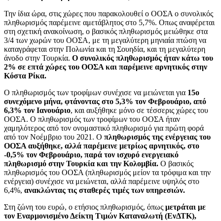
Την ίδια ώρα, στις χώρες που παρακολουθεί ο ΟΟΣΑ ο συνολικός
πληθωρισμός παρέμεινε αμετάβλητος στο 5,7%. Οπως αναφέρεται
στη σχετική ανακοίνωση, ο βασικός πληθωρισμός μειώθηκε στα
3/4 των χωρών του ΟΟΣΑ, με τη μεγαλύτερη μηνιαία πτώση να
καταγράφεται στην Πολωνία και τη Σουηδία, και τη μεγαλύτερη
άνοδο στην Τουρκία.
Ο συνολικός πληθωρισμός ήταν κάτω του
2% σε επτά χώρες του ΟΟΣΑ και παρέμεινε αρνητικός στην
Κόστα Ρίκα.
Ο πληθωρισμός των τροφίμων συνέχισε να μειώνεται για
15ο
συνεχόμενο μήνα, φτάνοντας στο 5,3% τον Φεβρουάριο, από
6,3% τον Ιανουάριο
, και αυξήθηκε μόνο σε τέσσερις χώρες του
ΟΟΣΑ. Ο πληθωρισμός των τροφίμων του ΟΟΣΑ ήταν
χαμηλότερος από τον ονομαστικό πληθωρισμό για πρώτη φορά
από τον Νοέμβριο του 2021. Ο
πληθωρισμός της ενέργειας του
ΟΟΣΑ αυξήθηκε, αλλά παρέμεινε μετρίως αρνητικός, στο
-0,5% τον Φεβρουάριο, παρά τον ισχυρό ενεργειακό
πληθωρισμό στην Τουρκία και την Κολομβία.
Ο βασικός
πληθωρισμός του ΟΟΣΑ (πληθωρισμός μείον τα τρόφιμα και την
ενέργεια) συνέχισε να μειώνεται, αλλά παρέμεινε υψηλός στο
6,4%,
ανακλώντας τις σταθερές τιμές των υπηρεσιών.
Στη ζώνη του ευρώ, ο ετήσιος πληθωρισμός, όπως
μετράται με
τον Εναρμονισμένο Δείκτη Τιμών Καταναλωτή (ΕνΔΤΚ),