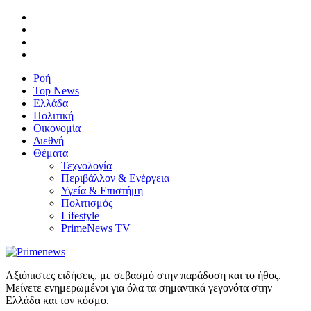
Ροή
Top News
Ελλάδα
Πολιτική
Οικονομία
Διεθνή
Θέματα
Τεχνολογία
Περιβάλλον & Ενέργεια
Υγεία & Επιστήμη
Πολιτισμός
Lifestyle
PrimeNews TV
Αξιόπιστες ειδήσεις, με σεβασμό στην παράδοση και το ήθος.
Μείνετε ενημερωμένοι για όλα τα σημαντικά γεγονότα στην
Ελλάδα και τον κόσμο.