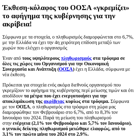
Έκθεση-κόλαφος του ΟΟΣΑ «γκρεμίζει»
το αφήγημα της κυβέρνησης για την
ακρίβεια!
Σύμφωνα με τα στοιχεία, ο πληθωρισμός διαμορφώνεται στο 6,7%,
με την Ελλάδα να έχει την 4η χειρότερη επίδοση μεταξύ των
χωρών που ελέγχει ο οργανισμός
Έναν από
τους υψηλότερους
πληθωρισμούς
στα τρόφιμα σε
όλες τις χώρες του Οργανισμού για την Οικονομική
Συνεργασία και Ανάπτυξη (
ΟΟΣΑ
)
έχει η Ελλάδα, σύμφωνα με
νέα έκθεση.
Πρόκειται για στοιχεία ενός ακόμα διεθνούς οργανισμού που
γκρεμίζουν το αφήγημα της κυβέρνησης περί μείωσης τιμών και ότι
αποδίδουν
τα μέτρα που έχει ενεργοποιήσει για την
αποκλιμάκωση της
ακρίβειας
κυρίως στα τρόφιμα.
Σύμφωνα
με τον
ΟΟΣΑ
, ο πληθωρισμός στα τρόφιμα στη χώρα μας
διαμορφώθηκε τον Φεβρουάριο στο 6,7%, από το 8,3% τον
Ιανουάριο του 2024. Παρά τη μείωση του πληθωρισμού
στην
ενέργεια (2,1% τον Φεβρουάριο και 5,7% τον Ιανουάριο),
ο γενικός δείκτης πληθωρισμού μειώθηκε ελαφρώς, από το
3,1% τον πρώτο μήνα του 2024 στο 2,9%.