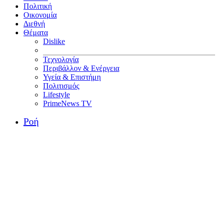
Πολιτική
Οικονομία
Διεθνή
Θέματα
Dislike
Τεχνολογία
Περιβάλλον & Ενέργεια
Υγεία & Επιστήμη
Πολιτισμός
Lifestyle
PrimeNews TV
Ροή