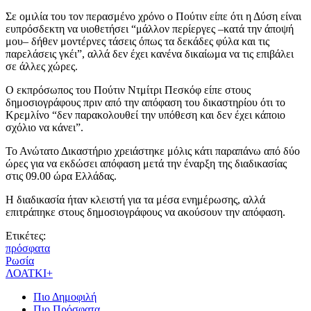
Σε ομιλία του τον περασμένο χρόνο ο Πούτιν είπε ότι η Δύση είναι
ευπρόσδεκτη να υιοθετήσει “μάλλον περίεργες –κατά την άποψή
μου– δήθεν μοντέρνες τάσεις όπως τα δεκάδες φύλα και τις
παρελάσεις γκέι”, αλλά δεν έχει κανένα δικαίωμα να τις επιβάλει
σε άλλες χώρες.
Ο εκπρόσωπος του Πούτιν Ντμίτρι Πεσκόφ είπε στους
δημοσιογράφους πριν από την απόφαση του δικαστηρίου ότι το
Κρεμλίνο “δεν παρακολουθεί την υπόθεση και δεν έχει κάποιο
σχόλιο να κάνει”.
Το Ανώτατο Δικαστήριο χρειάστηκε μόλις κάτι παραπάνω από δύο
ώρες για να εκδώσει απόφαση μετά την έναρξη της διαδικασίας
στις 09.00 ώρα Ελλάδας.
Η διαδικασία ήταν κλειστή για τα μέσα ενημέρωσης, αλλά
επιτράπηκε στους δημοσιογράφους να ακούσουν την απόφαση.
Ετικέτες:
πρόσφατα
Ρωσία
ΛΟΑΤΚΙ+
Πιο Δημοφιλή
Πιο Πρόσφατα