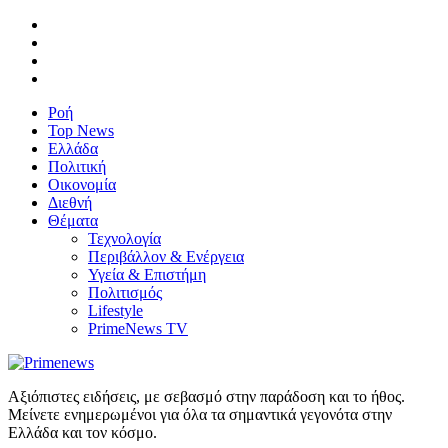
Ροή
Top News
Ελλάδα
Πολιτική
Οικονομία
Διεθνή
Θέματα
Τεχνολογία
Περιβάλλον & Ενέργεια
Υγεία & Επιστήμη
Πολιτισμός
Lifestyle
PrimeNews TV
Αξιόπιστες ειδήσεις, με σεβασμό στην παράδοση και το ήθος.
Μείνετε ενημερωμένοι για όλα τα σημαντικά γεγονότα στην
Ελλάδα και τον κόσμο.