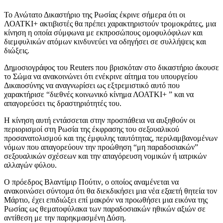
Το Ανώτατο Δικαστήριο της Ρωσίας έκρινε σήμερα ότι οι
ΛΟΑΤΚΙ+ ακτιβιστές θα πρέπει χαρακτηριστούν τρομοκράτες, μια
κίνηση η οποία σύμφωνα με εκπροσώπους ομοφυλόφιλων και
διεμφυλικών ατόμων κινδυνεύει να οδηγήσει σε συλλήψεις και
διώξεις.
Δημοσιογράφος του Reuters που βρισκόταν στο δικαστήριο άκουσε
το Σώμα να ανακοινώνει ότι ενέκρινε αίτημα του υπουργείου
Δικαιοσύνης να αναγνωρίσει ως εξτρεμιστικό αυτό που
χαρακτήρισε “διεθνές κοινωνικό κίνημα ΛΟΑΤΚΙ+ ” και να
απαγορεύσει τις δραστηριότητές του.
Η κίνηση αυτή εντάσσεται στην προσπάθεια να αυξηθούν οι
περιορισμοί στη Ρωσία της έκφρασης του σεξουαλικού
προσανατολισμού και της έμφυλης ταυτότητας, περιλαμβανομένων
νόμων που απαγορεύουν την προώθηση “μη παραδοσιακών”
σεξουαλικών σχέσεων και την απαγόρευση νομικών ή ιατρικών
αλλαγών φύλου.
Ο πρόεδρος Βλαντίμιρ Πούτιν, ο οποίος αναμένεται να
ανακοινώσει σύντομα ότι θα διεκδικήσει μια νέα εξαετή θητεία τον
Μάρτιο, έχει επιδιώξει επί μακρόν να προωθήσει μια εικόνα της
Ρωσίας ως θεματοφύλακα των παραδοσιακών ηθικών αξιών σε
αντίθεση με την παρηκμασμένη Δύση.