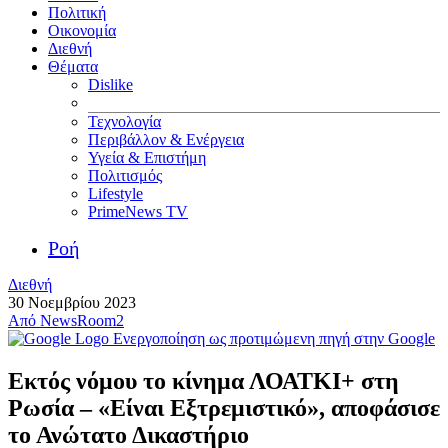
Πολιτική
Οικονομία
Διεθνή
Θέματα
Dislike
Τεχνολογία
Περιβάλλον & Ενέργεια
Υγεία & Επιστήμη
Πολιτισμός
Lifestyle
PrimeNews TV
Ροή
Διεθνή
30 Νοεμβρίου 2023
Από
NewsRoom2
Ενεργοποίηση ως προτιμώμενη πηγή στην Google
Εκτός νόμου το κίνημα ΛΟΑΤΚΙ+ στη
Ρωσία – «Είναι Εξτρεμιστικό», αποφάσισε
το Ανώτατο Δικαστήριο