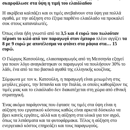
σκαρφάλωσε στα ύψη η τιμή του ελαιόλαδου
Η ακρίβεια καλπάζει και οι τιμές ανεβαίνουν στα ύψη για πολλά
αγαθά, με την αύξηση στο έξτρα παρθένο ελαιόλαδο να προκαλεί
σοκ στους καταναλωτές.
Όπως είναι ήδη γνωστό από τα
3,5 και 4 ευρώ που πωλούταν
πέρυσι το κιλό από τον παραγωγό στον έμπορο
πλέον αγγίζει
τα
8 με 9 ευρώ με αποτέλεσμα να φτάνει στα ράφια στα… 15
ευρώ.
Ο Γιώργος Κατσούλης, ελαιοπαραγωγός από τη Μεσσηνία εξηγεί
για ποιον λόγο αναγκάστηκαν οι παραγωγοί να πουλήσουν 30% το
λάδι, ένα από τα πιο βασικά αγαθά της ελληνικής κουζίνας.
Σύμφωνα με τον κ. Κατσούλη, η παραγωγή είναι μειωμένη στις
μεγάλες χώρες, την Ισπανία και την Ιταλία, οι οποίες καθορίζουν τις
τιμές μιας και το ελαιόλαδο δεν διακατέχεται στη χώρα από εθνική
στρατηγική.
Ένας ακόμα παράγοντας που έφτασε τις τιμές στα ύψη είναι η
αύξηση του εργατικού κόστους καθώς είναι αρκετά δύσκολο να
βρει κανείς εργάτες, αλλά και η αύξηση στα υλικά για τον αγρό,
όπως τα λιπάσματα και τα φυτοφάρμακα. Τέλος η αύξηση στο
ενεργειακό κόστος επηρεάζει και τους παραγωγούς.