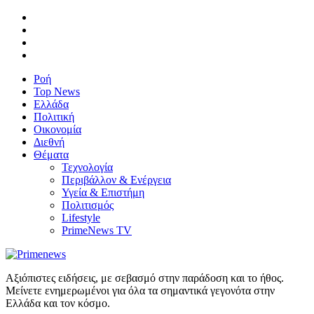
Ροή
Top News
Ελλάδα
Πολιτική
Οικονομία
Διεθνή
Θέματα
Τεχνολογία
Περιβάλλον & Ενέργεια
Υγεία & Επιστήμη
Πολιτισμός
Lifestyle
PrimeNews TV
Αξιόπιστες ειδήσεις, με σεβασμό στην παράδοση και το ήθος.
Μείνετε ενημερωμένοι για όλα τα σημαντικά γεγονότα στην
Ελλάδα και τον κόσμο.