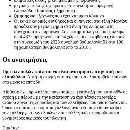
κλιματικής αλλαγής και μειωμένης παραγωγής
μεγάλης πτώσης της πρώτης σε παγκόσμια παραγωγή
ελαιολάδου Ισπανίας ( ξηρασίας)
ζήτησης για εξαγωγές που έχει χτυπήσει κόκκινο
Οι κακές καιρικές συνθήκες και οι παγετοί στα τέλη Μαρτίου
προκάλεσαν μεγάλη ζημιά στα άνθη της ελιάς και στη
συνέχεια στην παραγωγή.Σε ερωτηματολόγιο που στάλθηκε
σε 4.487 παραγωγούς σε 34 χώρες, οι ερωτηθέντες έδωσαν
στη συγκομιδή του 2023 συνολική βαθμολογία 51 στα 100,
τη χαμηλότερη βαθμολογία από το 2018 .
Οι ανατιμήσεις
Προ των πυλών φαίνεται να είναι ανατιμήσεις στην τιμή του
ελαιολάδου
. Αυτή τη στιγμή οι τιμές του στα ελαιοτριβεία φτάνουν
στα μέγιστα επίπεδα.
Αίσθηση έχει προκαλέσει παγκοσμίως η εκτίναξή του κατά 46% σε
σχέση με πέρυσι, με την κατάσταση να έχει τάσεις περαιτέρω
ανόδου λόγω της ξηρασίας και των ελλείψεων που αποτυπώνονται.
Όπως εκτιμάται, η κλιματική αλλαγή αναμένεται να δυσκολέψει
την καλλιέργεια των ελαιώνων σε πολλές από τις παραδοσιακά
γονιμότερες περιοχές του πλανήτη
Ετικέτες: