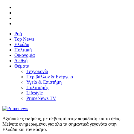
Ροή
Top News
Ελλάδα
Πολιτική
Οικονομία
Διεθνή
Θέματα
Τεχνολογία
Περιβάλλον & Ενέργεια
Υγεία & Επιστήμη
Πολιτισμός
Lifestyle
PrimeNews TV
Αξιόπιστες ειδήσεις, με σεβασμό στην παράδοση και το ήθος.
Μείνετε ενημερωμένοι για όλα τα σημαντικά γεγονότα στην
Ελλάδα και τον κόσμο.