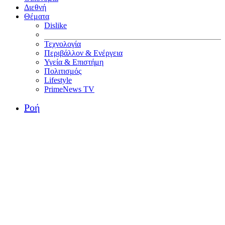
Διεθνή
Θέματα
Dislike
Τεχνολογία
Περιβάλλον & Ενέργεια
Υγεία & Επιστήμη
Πολιτισμός
Lifestyle
PrimeNews TV
Ροή