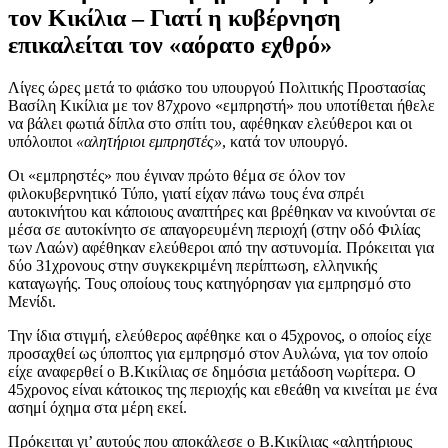
τον Κικίλια – Γιατί η κυβέρνηση
επικαλείται τον «αόρατο εχθρό»
Λίγες ώρες μετά το φιάσκο του υπουργού Πολιτικής Προστασίας
Βασίλη Κικίλια με τον 87χρονο «εμπρηστή» που υποτίθεται ήθελε
να βάλει φωτιά δίπλα στο σπίτι του, αφέθηκαν ελεύθεροι και οι
υπόλοιποι
«αλητήριοι εμπρηστές»
, κατά τον υπουργό.
Οι «εμπρηστές» που έγιναν πρώτο θέμα σε όλον τον
φιλοκυβερνητικό Τύπο, γιατί είχαν πάνω τους ένα σπρέι
αυτοκινήτου και κάποιους αναπτήρες και βρέθηκαν να κινούνται σε
μέσα σε αυτοκίνητο σε απαγορευμένη περιοχή (στην οδό Φιλίας
των Λαών) αφέθηκαν ελεύθεροι από την αστυνομία. Πρόκειται για
δύο 31χρονους στην συγκεκριμένη περίπτωση, ελληνικής
καταγωγής. Τους οποίους τους κατηγόρησαν για εμπρησμό στο
Μενίδι.
Την ίδια στιγμή, ελεύθερος αφέθηκε και ο 45χρονος, ο οποίος είχε
προσαχθεί ως ύποπτος για εμπρησμό στον Αυλώνα, για τον οποίο
είχε αναφερθεί ο Β.Κικίλιας σε δημόσια μετάδοση νωρίτερα. Ο
45χρονος είναι κάτοικος της περιοχής και εθεάθη να κινείται με ένα
ασημί όχημα στα μέρη εκεί.
Πρόκειται γι’ αυτούς που αποκάλεσε ο Β.Κικίλιας «αλητήριους