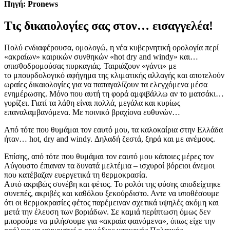
Πηγή: Pronews
Τις δικαιολογίες σας στον… εισαγγελέα!
Πολύ ενδιαφέρουσα, ομολογώ, η νέα κυβερνητική ορολογία περί
«ακραίων» καιρικών συνθηκών «hot dry and windy» και…
οπισθοδρομούσας πυρκαγιάς. Ταιριάζουν «γάντι» με
το μπουρδολογικό αφήγημα της κλιματικής αλλαγής και αποτελούν
ωραίες δικαιολογίες για να παπαγαλίζουν τα ελεγχόμενα μέσα
ενημέρωσης. Μόνο που αυτή τη φορά αμφιβάλλω αν το ματσάκι…
γυρίζει. Γιατί τα λάθη είναι πολλά, μεγάλα και κυρίως
επαναλαμβανόμενα. Με ποινικό βραχίονα ευθυνών…
Από τότε που θυμάμαι τον εαυτό μου, τα καλοκαίρια στην Ελλάδα
ήταν… hot, dry and windy. Δηλαδή ζεστά, ξηρά και με ανέμους.
Επίσης, από τότε που θυμάμαι τον εαυτό μου κάποιες μέρες τον
Αύγουστο έπιαναν τα δυνατά μελτέμια – ισχυροί βόρειοι άνεμοι
που κατέβαζαν ευεργετικά τη θερμοκρασία.
Αυτό ακριβώς συνέβη και φέτος. Το ρολόι της φύσης αποδείχτηκε
συνεπές, ακριβές και καθόλου ξεκούρδιστο. Αντε να υποθέσουμε
ότι οι θερμοκρασίες φέτος παρέμειναν σχετικά υψηλές ακόμη και
μετά την έλευση των βοριάδων. Σε καμιά περίπτωση όμως δεν
μπορούμε να μιλήσουμε για «ακραία φαινόμενα», όπως είχε την