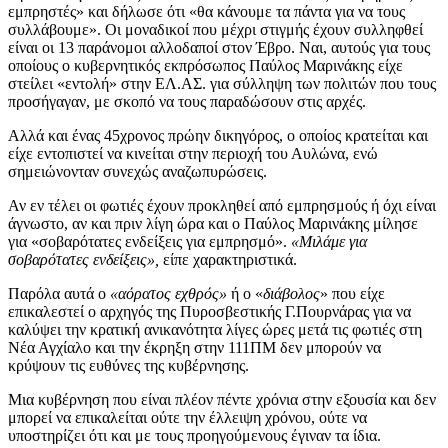
εμπρηστές» και δήλωσε ότι «θα κάνουμε τα πάντα για να τους
συλλάβουμε». Οι μοναδικοί που μέχρι στιγμής έχουν συλληφθεί
είναι οι 13 παράνομοι αλλοδαποί στον Έβρο. Ναι, αυτούς για τους
οποίους ο κυβερνητικός εκπρόσωπος Παύλος Μαρινάκης είχε
στείλει «εντολή» στην ΕΛ.ΑΣ. για σύλληψη των πολιτών που τους
προσήγαγαν, με σκοπό να τους παραδώσουν στις αρχές.
Αλλά και ένας 45χρονος πρώην δικηγόρος, ο οποίος κρατείται και
είχε εντοπιστεί να κινείται στην περιοχή του Αυλώνα, ενώ
σημειώνονταν συνεχώς αναζωπυρώσεις.
Αν εν τέλει οι φωτιές έχουν προκληθεί από εμπρησμούς ή όχι είναι
άγνωστο, αν και πριν λίγη ώρα και ο Παύλος Μαρινάκης μίλησε
για «σοβαρότατες ενδείξεις για εμπρησμό».
«Μιλάμε για
σοβαρότατες ενδείξεις»,
είπε χαρακτηριστικά.
Παρόλα αυτά ο
«αόρατος εχθρός»
ή ο «
διάβολος
» που είχε
επικαλεστεί ο αρχηγός της Πυροσβεστικής Γ.Πουρνάρας για να
καλύψει την κρατική ανικανότητα λίγες ώρες μετά τις φωτιές στη
Νέα Αγχίαλο και την έκρηξη στην 111ΠΜ δεν μπορούν να
κρύψουν τις ευθύνες της κυβέρνησης.
Μια κυβέρνηση που είναι πλέον πέντε χρόνια στην εξουσία και δεν
μπορεί να επικαλείται ούτε την έλλειψη χρόνου, ούτε να
υποστηρίζει ότι και με τους προηγούμενους έγιναν τα ίδια.