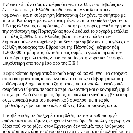
Ενδεικτικά μόνο σας αναφέρω ότι για το 2023, που βεβαίως δεν
έχει τελειώσει, η Ελλάδα αποδεικνύεται «βασίλισσα των
καμένων» και η κυβέρνηση Μητσοτάκη δεν χάνει το σκήπτρο με
τίποτα. Κατάφερε μέσα σε τρεις μήνες να αποτεφρώσει σχεδόν το
1% της ελληνικής επικράτειας, έκταση τρεις φορές μεγαλύτερη από
την αντίστοιχη της Πορτογαλίας που διεκδικεί το αργυρό μετάλλιο
με μόλις 0,28%. Στην Ελλάδα, βάσει των πιο πρόσφατων
δημοσιευμένων στοιχείων (που δεν περιλαμβάνουν τις μεγάλες σε
εξέλιξη πυρκαγιές του Εβρου και της Πάρνηθας), κάηκαν ήδη
1.200.000 στρέμματα, έκταση τρεις φορές μεγαλύτερη από τον
μέσο όρο της τελευταίας δεκαπενταετίας στη χώρα και 10 φορές
μεγαλύτερη από τον μέσο όρο της Ε.Ε.!
Χωρίς κάποιο πραγματικά ακραίο καιρικό φαινόμενο. Τα στοιχεία
αυτά από μόνα τους αποδεικνύουν ότι υπάρχει σοβαρή πολιτική
ευθύνη στη διαχείριση του ζητήματος, που προκαλεί, εκτός από
ανθρώπινα θύματα, τεράστια περιβαλλοντική και οικονομική ζημιά
στη χώρα. Από ένα σημείο, όμως, η επαναλαμβανόμενη βλαπτική
συμπεριφορά κατά του κοινωνικού συνόλου, με ή χωρίς
πρόθεση, εγείρει και ποινικές ευθύνες. Είναι προφανές αυτό.
Η κυβέρνηση, σε δυσχερέστατη θέση, με τον πρωθυπουργό
απόντα και κρυπτόμενο, επιχειρεί να εφεύρει δικαιολογίες χωρίς να
ξέρει πού να τα ρίξει: στον Ερντογάν δεν τολμά, τους λαθραίους
τούς συμπονά, άρα το σιγουράκι είναι η… κλιματική αλλαγή και τα