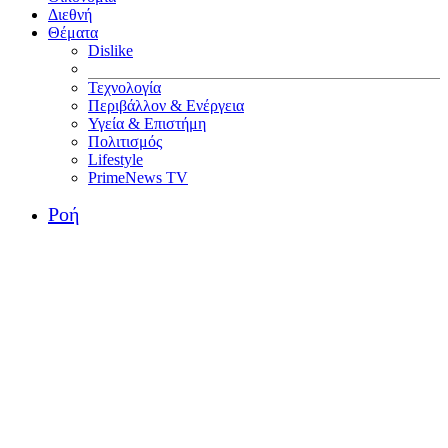
Διεθνή
Θέματα
Dislike
Τεχνολογία
Περιβάλλον & Ενέργεια
Υγεία & Επιστήμη
Πολιτισμός
Lifestyle
PrimeNews TV
Ροή