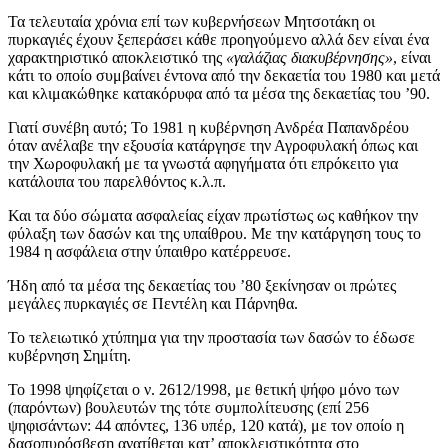
Τα τελευταία χρόνια επί των κυβερνήσεων Μητσοτάκη οι
πυρκαγιές έχουν ξεπεράσει κάθε προηγούμενο αλλά δεν είναι ένα
χαρακτηριστικό αποκλειστικό της
«γαλάζιας διακυβέρνησης»
, είναι
κάτι το οποίο συμβαίνει έντονα από την δεκαετία του 1980 και μετά
και κλιμακώθηκε κατακόρυφα από τα μέσα της δεκαετίας του ’90.
Γιατί συνέβη αυτό; Το 1981 η κυβέρνηση Ανδρέα Παπανδρέου
όταν ανέλαβε την εξουσία κατάργησε την Αγροφυλακή όπως και
την Χωροφυλακή με τα γνωστά αφηγήματα ότι επρόκειτο για
κατάλοιπα του παρελθόντος κ.λ.π.
Και τα δύο σώματα ασφαλείας είχαν πρωτίστως ως καθήκον την
φύλαξη των δασών και της υπαίθρου. Με την κατάργηση τους το
1984 η ασφάλεια στην ύπαιθρο κατέρρευσε.
Ήδη από τα μέσα της δεκαετίας του ’80 ξεκίνησαν οι πρώτες
μεγάλες πυρκαγιές σε Πεντέλη και Πάρνηθα.
Το τελειωτικό χτύπημα για την προστασία των δασών το έδωσε
κυβέρνηση Σημίτη.
Το 1998 ψηφίζεται ο ν. 2612/1998, με θετική ψήφο μόνο των
(παρόντων) βουλευτών της τότε συμπολίτευσης (επί 256
ψηφισάντων: 44 απόντες, 136 υπέρ, 120 κατά), με τον οποίο η
δασοπυρόσβεση ανατίθεται κατ’ αποκλειστικότητα στο