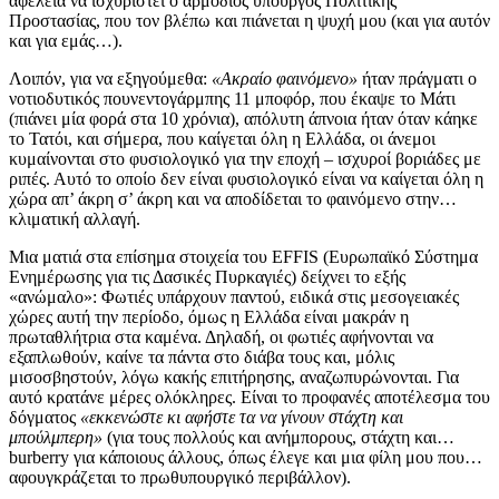
αφέλεια να ισχυριστεί ο αρμόδιος υπουργός Πολιτικής
Προστασίας, που τον βλέπω και πιάνεται η ψυχή μου (και για αυτόν
και για εμάς…).
Λοιπόν, για να εξηγούμεθα:
«Ακραίο φαινόμενο»
ήταν πράγματι ο
νοτιοδυτικός πουνεντογάρμπης 11 μποφόρ, που έκαψε το Μάτι
(πιάνει μία φορά στα 10 χρόνια), απόλυτη άπνοια ήταν όταν κάηκε
το Τατόι, και σήμερα, που καίγεται όλη η Ελλάδα, οι άνεμοι
κυμαίνονται στο φυσιολογικό για την εποχή – ισχυροί βοριάδες με
ριπές. Αυτό το οποίο δεν είναι φυσιολογικό είναι να καίγεται όλη η
χώρα απ’ άκρη σ’ άκρη και να αποδίδεται το φαινόμενο στην…
κλιματική αλλαγή.
Μια ματιά στα επίσημα στοιχεία του EFFIS (Ευρωπαϊκό Σύστημα
Ενημέρωσης για τις Δασικές Πυρκαγιές) δείχνει το εξής
«ανώμαλο»: Φωτιές υπάρχουν παντού, ειδικά στις μεσογειακές
χώρες αυτή την περίοδο, όμως η Ελλάδα είναι μακράν η
πρωταθλήτρια στα καμένα. Δηλαδή, οι φωτιές αφήνονται να
εξαπλωθούν, καίνε τα πάντα στο διάβα τους και, μόλις
μισοσβηστούν, λόγω κακής επιτήρησης, αναζωπυρώνονται. Για
αυτό κρατάνε μέρες ολόκληρες. Είναι το προφανές αποτέλεσμα του
δόγματος
«εκκενώστε κι αφήστε τα να γίνουν στάχτη και
μπούλμπερη»
(για τους πολλούς και ανήμπορους, στάχτη και…
burberry για κάποιους άλλους, όπως έλεγε και μια φίλη μου που…
αφουγκράζεται το πρωθυπουργικό περιβάλλον).