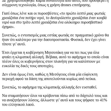
Δε χρησιμοποιήθηκε καμία δυνατότητα από αυτές που προσφέρει η
σύγχρονη τεχνολογία, όπως η χρήση drones επιτήρησης.
Γιατί όπως λένε και οι πυροσβέστες
«το πρώτο λεπτό μιας φωτιάς
χρειάζεσαι ένα ποτήρι νερό, το δευτερόλεπτο χρειάζεσαι έναν κουβά
νερό και στο τρίτο λεπτό χρειάζεσαι ένα ολόκληρο πυροσβεστικό
όχημα».
Συνεπώς, ο εντοπισμός μιας εστίας φωτιάς σε πραγματικό χρόνο θα
ήταν ότι καλύτερο για την δασοπροστασία. Φυσικά, δεν έχει γίνει
τίποτε γι’ αυτό.
Έτσι έρχεται η κυβέρνηση Μητσοτάκη για να πει πως για όλα
φταίει η κλιματική αλλαγή. Βέβαια, αυτό το αφήγημα το οποίο είναι
πλέον όλες οι κυβερνήσεις στον πλανήτη για να καλύπτουν με
ευκολία τις δικές τους αποτυχίες.
Δεν είναι όμως έτσι, καθώς η Μεσόγειος είναι μία εύφλεκτη
περιοχή αφού τα δάση της αποτελούνται κυρίως από πεύκα.
Συνεπώς, το αφήγημα της κλιματικής αλλαγής δεν ευσταθεί.
Να σταματήσουν όλοι να κρύβονται πίσω από το δάχτυλό τους και
να αναζητήσουν λύσεις, άλλωστε γι’ αυτό και τους ψήφισε το 41%
του ελληνικού λαού.