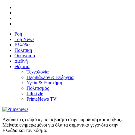
Ροή
Top News
Ελλάδα
Πολιτική
Οικονομία
Διεθνή
Θέματα
Τεχνολογία
Περιβάλλον & Ενέργεια
Υγεία & Επιστήμη
Πολιτισμός
Lifestyle
PrimeNews TV
Αξιόπιστες ειδήσεις, με σεβασμό στην παράδοση και το ήθος.
Μείνετε ενημερωμένοι για όλα τα σημαντικά γεγονότα στην
Ελλάδα και τον κόσμο.