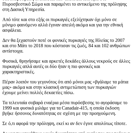
Πυροσβεστικό Σώμα και παραμένει το αντικείμενο της πρόληψης
στη Δασική Υπηρεσία.
Από τότε και στο εξής οι πυρκαγιές εξελίχτηκαν όχι μόνο σε
μόνιμο φαινόμενο αλλά έγιναν απειλή ακόμα και για την εθνική
ασφάλεια.
Δεν θα ξεχαστούν ποτέ οι φονικές πυρκαγιές της Ηλείας το 2007
και στο Μάτι το 2018 που κόστισαν τις ζωές, 84 και 102 ανθρώπων
αντίστοιχα.
Φυσικά, θρηνήσαμε και αρκετές δεκάδες άλλους νεκρούς σε άλλες
πυρκαγιές απλά αυτές οι δύο ήταν η πιο φονικές και
χαρακτηριστικές.
Πέραν λοιπόν του γεγονότος ότι από μόνοι μας «βγάλαμε τα μάτια
μας» ακόμα και στην κλασική αντιμετώπιση των πυρκαγιών
έχουμε μείνει πολλές δεκαετίες πίσω.
Τα τελευταία σοβαρά εναέρια μέσα πυρόσβεσης το αγοράσαμε το
1999 και φυσικά μιλάμε για τα Canadair-415, η οποία έκδοση
βγήκε ήσσονος δυνατότητας σε σχέση με την προηγούμενη.
Σε ό,τι αφορά την πρόληψη, εκεί κι αν δεν έγινε απολύτως τίποτε.