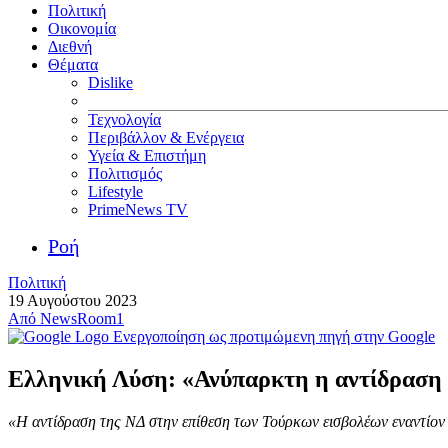
Πολιτική
Οικονομία
Διεθνή
Θέματα
Dislike
Τεχνολογία
Περιβάλλον & Ενέργεια
Υγεία & Επιστήμη
Πολιτισμός
Lifestyle
PrimeNews TV
Ροή
Πολιτική
19 Αυγούστου 2023
Από
NewsRoom1
Ενεργοποίηση ως προτιμώμενη πηγή στην Google
Ελληνική Λύση: «Ανύπαρκτη η αντίδραση
«Η αντίδραση της ΝΔ στην επίθεση των Τούρκων εισβολέων εναντίον