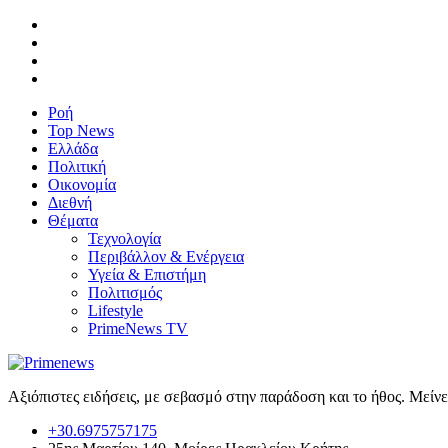
Ροή
Top News
Ελλάδα
Πολιτική
Οικονομία
Διεθνή
Θέματα
Τεχνολογία
Περιβάλλον & Ενέργεια
Υγεία & Επιστήμη
Πολιτισμός
Lifestyle
PrimeNews TV
Αξιόπιστες ειδήσεις, με σεβασμό στην παράδοση και το ήθος. Μείν
+30.6975757175