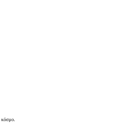
ν κόσμο.