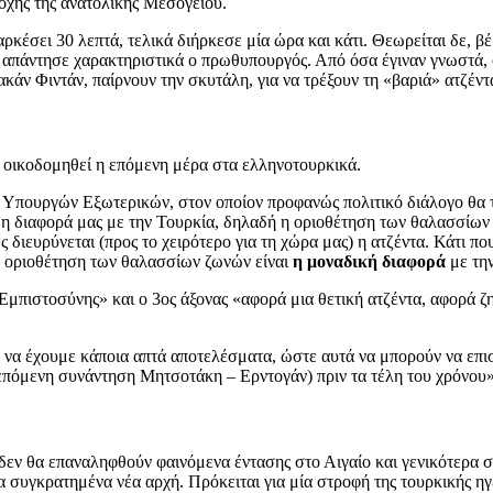
ιοχής της ανατολικής Μεσογείου.
ρκέσει 30 λεπτά, τελικά διήρκεσε μία ώρα και κάτι. Θεωρείται δε, β
ες» απάντησε χαρακτηριστικά ο πρωθυπουργός. Από όσα έγιναν γνωστ
άν Φιντάν, παίρνουν την σκυτάλη, για να τρέξουν τη «βαριά» ατζέν
 οικοδομηθεί η επόμενη μέρα στα ελληνοτουρκικά.
ο Υπουργών Εξωτερικών, στον οποίον προφανώς πολιτικό διάλογο θα τ
ι η διαφορά μας με την Τουρκία, δηλαδή η οριοθέτηση των θαλασσίων
 διευρύνεται (προς το χειρότερο για τη χώρα μας) η ατζέντα. Κάτι π
 η οριοθέτηση των θαλασσίων ζωνών είναι
η μοναδική διαφορά
με την
Εμπιστοσύνης» και ο 3ος άξονας «αφορά μια θετική ατζέντα, αφορά ζ
 να έχουμε κάποια απτά αποτελέσματα, ώστε αυτά να μπορούν να επ
επόμενη συνάντηση Μητσοτάκη – Ερντογάν) πριν τα τέλη του χρόνου»
δεν θα επαναληφθούν φαινόμενα έντασης στο Αιγαίο και γενικότερα σ
α συγκρατημένα νέα αρχή. Πρόκειται για μία στροφή της τουρκικής η