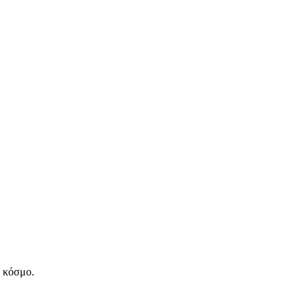
ν κόσμο.