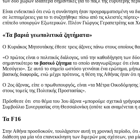
των δύο χωρών ιδιαίτερα σημαντικές για το παζλ της ευρύτερης περ
Είναι ενδεικτικό ότι ενώ η συνάντηση ήταν προγραμματισμένη να δια
σε λεπτομέρειες για το τι συζητήθηκε πίσω από τις κλειστές πόρτ
επίπεδο υπουργών Εξωτερικών. Πλέον Γιώργος Γεραπετρίτης και Χακ
«Τα βαριά γεωπολιτικά ζητήματα»
Ο Κυριάκος Μητσοτάκης έθεσε τρεις άξονες πάνω στους οποίους θα
«Ο πρώτος είναι ο πολιτικός διάλογος, υπό την καθοδήγηση των δύ
σημαντικότερο
το βασικό ζήτημα
το οποίο αναγνωρίζουμε ότι είνα
Μεσόγειο». Σε αυτό το σημείο ωστόσο γεννάται ένα ερώτημα, μήπως
βασικής διαφοράς, ενώ μέχρι πρότινος, η θέση της Αθήνας ήταν ότι
Ο 2ος άξονας, είπε ο πρωθυπουργός, είναι «τα Μέτρα Οικοδόμησης 
στους τομείς της Πολιτικής Προστασίας».
Πρόσθεσε ότι στο θέμα του 3ου άξονα «μπορούμε σχετικά γρήγορα
Συμβούλιο Συνεργασίας στη Θεσσαλονίκη (οπότε και αναμένεται η 
Τα F16
Στην Αθήνα προσδοκούν, τουλάχιστον αυτή τη χρονική περίοδο, ότι 
διάθεση για μία νέα επανεκκίνηση των διμερών μας σχέσεων, για μί