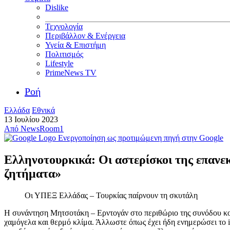
Dislike
Τεχνολογία
Περιβάλλον & Ενέργεια
Υγεία & Επιστήμη
Πολιτισμός
Lifestyle
PrimeNews TV
Ροή
Ελλάδα
Εθνικά
13 Ιουλίου 2023
Από
NewsRoom1
Ενεργοποίηση ως προτιμώμενη πηγή στην Google
Ελληνοτουρκικά: Οι αστερίσκοι της επανε
ζητήματα»
Οι ΥΠΕΞ Ελλάδας – Τουρκίας παίρνουν τη σκυτάλη
Η συνάντηση Μητσοτάκη – Ερντογάν στο περιθώριο της συνόδου 
χαμόγελα και θερμό κλίμα. Άλλωστε όπως έχει ήδη ενημερώσει το in,