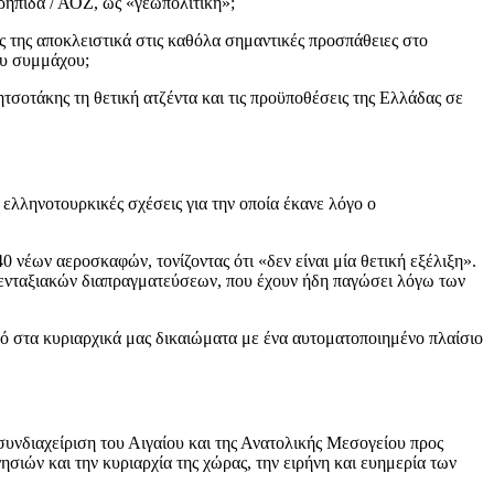
κρηπίδα / ΑΟΖ, ως «γεωπολιτική»;
ς της αποκλειστικά στις καθόλα σημαντικές προσπάθειες στο
ου συμμάχου;
οτάκης τη θετική ατζέντα και τις προϋποθέσεις της Ελλάδας σε
ελληνοτουρκικές σχέσεις για την οποία έκανε λόγο ο
νέων αεροσκαφών, τονίζοντας ότι «δεν είναι μία θετική εξέλιξη».
η ενταξιακών διαπραγματεύσεων, που έχουν ήδη παγώσει λόγω των
μό στα κυριαρχικά μας δικαιώματα με ένα αυτοματοποιημένο πλαίσιο
νδιαχείριση του Αιγαίου και της Ανατολικής Μεσογείου προς
σιών και την κυριαρχία της χώρας, την ειρήνη και ευημερία των