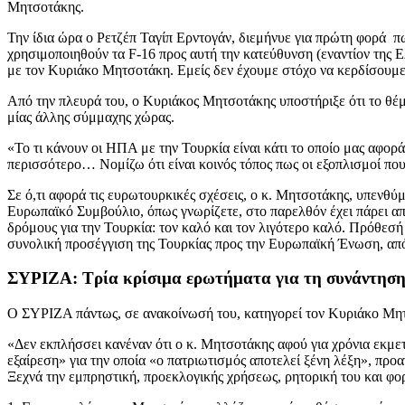
Μητσοτάκης.
Την ίδια ώρα ο Ρετζέπ Ταγίπ Ερντογάν, διεμήνυε για πρώτη φορά π
χρησιμοποιηθούν τα F-16 προς αυτή την κατεύθυνση (εναντίον της Ε
με τον Κυριάκο Μητσοτάκη. Εμείς δεν έχουμε στόχο να κερδίσουμε ε
Από την πλευρά του, ο Κυριάκος Μητσοτάκης υποστήριξε ότι το θέμ
μίας άλλης σύμμαχης χώρας.
«Το τι κάνουν οι ΗΠΑ με την Τουρκία είναι κάτι το οποίο μας αφορ
περισσότερο… Νομίζω ότι είναι κοινός τόπος πως οι εξοπλισμοί πο
Σε ό,τι αφορά τις ευρωτουρκικές σχέσεις, ο κ. Μητσοτάκης, υπενθ
Ευρωπαϊκό Συμβούλιο, όπως γνωρίζετε, στο παρελθόν έχει πάρει απο
δρόμους για την Τουρκία: τον καλό και τον λιγότερο καλό. Πρόθεσ
συνολική προσέγγιση της Τουρκίας προς την Ευρωπαϊκή Ένωση, από τ
ΣΥΡΙΖΑ: Τρία κρίσιμα ερωτήματα για τη συνάντησ
Ο ΣΥΡΙΖΑ πάντως, σε ανακοίνωσή του, κατηγορεί τον Κυριάκο Μητσο
«Δεν εκπλήσσει κανέναν ότι ο κ. Μητσοτάκης αφού για χρόνια εκμετ
εξαίρεση» για την οποία «ο πατριωτισμός αποτελεί ξένη λέξη», προ
Ξεχνά την εμπρηστική, προεκλογικής χρήσεως, ρητορική του και φορ