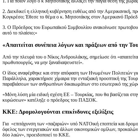
1. Για ποιον λόγο ο κ Μητσοτάκης αλλάζει την πάγια θέση της χώρα
2. Διεκδικεί η ελληνική κυβέρνηση ευθέως από την Αμερικανική, πρ
Κογκρέσο; Έθεσε το θέμα ο κ. Μητσοτάκης στον Αμερικανό Πρόεδρο
3. Ο Πρόεδρος του Ευρωπαϊκού Συμβουλίου ανακοίνωσε πρωτοβουλία
αυτό το πλαίσιο;»
«Απαιτείται συνέπεια λόγων και πράξεων από την Το
Από την πλευρά του ο Νίκος Ανδρουλάκης, σημείωσε ότι «απαιτείτα
πρωθυπουργός, να μην ξαναδιαψευστεί».
Ο ίδιος αναφέρθηκε και στην απόφαση των Ηνωμένων Πολιτειών για 
Παράλληλα, χαρακτήρισε χίμαιρα την ενταξιακή προοπτική της Τουρ
παραβιάσεων των ανθρωπίνων δικαιωμάτων στο εσωτερικό της χώρ
«Μόνη λύση μία ειδική σχέση ΕΕ – Τουρκίας, που θα βασίζεται στη
κυρώσεων» κατέληξε ο πρόεδρος του ΠΑΣΟΚ.
ΚΚΕ: Δρομολογούνται επικίνδυνες εξελίξεις
Για «επιτάχυνση των «παζαριών» υπό ΝΑΤΟική εποπτεία και δρομολ
όφελος των ενεργειακών και άλλων οικονομικών ομίλων, προκαλώντα
δύο λαών», προειδοποιεί το ΚΚΕ.