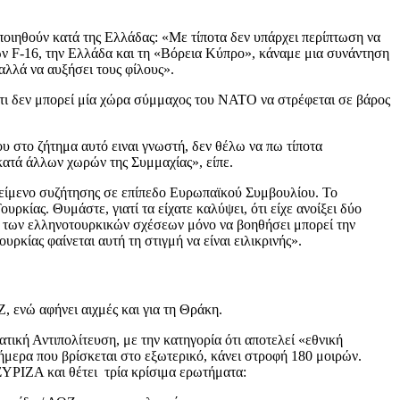
ποιηθούν κατά της Ελλάδας: «Με τίποτα δεν υπάρχει περίπτωση να
των F-16, την Ελλάδα και τη «Βόρεια Κύπρο», κάναμε μια συνάντηση
αλλά να αυξήσει τους φίλους».
ότι δεν μπορεί μία χώρα σύμμαχος του ΝΑΤΟ να στρέφεται σε βάρος
υ στο ζήτημα αυτό ειναι γνωστή, δεν θέλω να πω τίποτα
κατά άλλων χωρών της Συμμαχίας», είπε.
ικείμενο συζήτησης σε επίπεδο Ευρωπαϊκού Συμβουλίου. Το
κίας. Θυμάστε, γιατί τα είχατε καλύψει, ότι είχε ανοίξει δύο
ση των ελληνοτουρκικών σχέσεων μόνο να βοηθήσει μπορεί την
κίας φαίνεται αυτή τη στιγμή να είναι ειλικρινής».
 ενώ αφήνει αιχμές και για τη Θράκη.
τική Αντιπολίτευση, με την κατηγορία ότι αποτελεί «εθνική
σήμερα που βρίσκεται στο εξωτερικό, κάνει στροφή 180 μοιρών.
 ΣΥΡΙΖΑ και θέτει τρία κρίσιμα ερωτήματα: