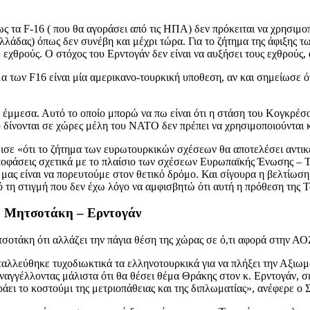
ως τα F-16 ( που θα αγοράσει από τις ΗΠΑ) δεν πρόκειται να χρησιμο
λλάδας) όπως δεν συνέβη και μέχρι τώρα. Για το ζήτημα της άφιξης 
χθρούς. Ο στόχος του Ερντογάν δεν είναι να αυξήσει τους εχθρούς, 
α των F16 είναι μία αμερικανο-τουρκική υποθεση, αν και σημείωσε 
ά έμμεσα. Αυτό το οποίο μπορώ να πω είναι ότι η στάση του Κογκρέσο
υ δίνονται σε χώρες μέλη του ΝΑΤΟ δεν πρέπει να χρησιμοποιούνται 
ύμισε «ότι το ζήτημα των ευρωτουρκικών σχέσεων θα αποτελέσει αντ
φάσεις σχετικά με το πλαίσιο των σχέσεων Ευρωπαϊκής Ένωσης – Τουρ
ή μας είναι να πορευτούμε στον θετικό δρόμο. Και σίγουρα η βελτίω
η στιγμή που δεν έχω λόγο να αμφισβητώ ότι αυτή η πρόθεση της Τουρ
η Μητσοτάκη – Ερντογάν
τάκη ότι αλλάζει την πάγια θέση της χώρας σε ό,τι αφορά στην ΑΟΖ,
αλλεύθηκε τυχοδιωκτικά τα ελληνοτουρκικά για να πλήξει την Αξιωμα
αναγγέλλοντας μάλιστα ότι θα θέσει θέμα Θράκης στον κ. Ερντογάν, 
άει το κοστούμι της μετριοπάθειας και της διπλωματίας», ανέφερε ο