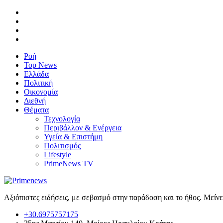
Ροή
Top News
Ελλάδα
Πολιτική
Οικονομία
Διεθνή
Θέματα
Τεχνολογία
Περιβάλλον & Ενέργεια
Υγεία & Επιστήμη
Πολιτισμός
Lifestyle
PrimeNews TV
Αξιόπιστες ειδήσεις, με σεβασμό στην παράδοση και το ήθος. Μείν
+30.6975757175