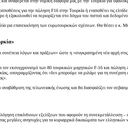
ς και αναφέρεται στην νομική διαφορά μας με την Τουρκία για υφαλο
οϋποθέσεις για την πώληση F16 στην Τουρκία ή εναποθέτει τις ελπίδε
 ή εξακολουθεί να περιορίζεται στο δόγμα του πιστού και δεδομέν
 για επανεκκίνηση των ευρωτουρκικών σχέσεων. Θα θέσει ο κ. Μητσ
υρκία»
ι συνέπεια λόγων και πράξεων» ώστε η «συγκρατημένη νέα αρχή στις 
τον εκσυγχρονισμό των 80 τουρκικών μαχητικών F-16 και πώληση 40 
κίας, υπογραμμίζοντας ότι «δεν μπορούμε να μιλάμε για τη συνέχισ
ας».
ν αναβάθμιση της τελωνειακής ένωσης και θα διασφαλίζει τον σεβασ
όγηση επικίνδυνων εξελίξεων που αφορούν τη συνεκμετάλλευση – συ
ς μεγάλες ανησυχίες για τα κυριαρχικά δικαιώματα των ελληνικών νη