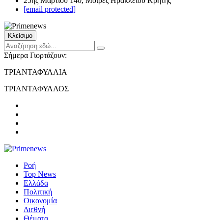
25ης Μαρτίου 140, Μοίρες Ηρακλείου Κρήτης
[email protected]
Κλείσιμο
Σήμερα Γιορτάζουν:
ΤΡΙΑΝΤΑΦΥΛΛΙΑ
ΤΡΙΑΝΤΑΦΥΛΛΟΣ
Ροή
Top News
Ελλάδα
Πολιτική
Οικονομία
Διεθνή
Θέματα