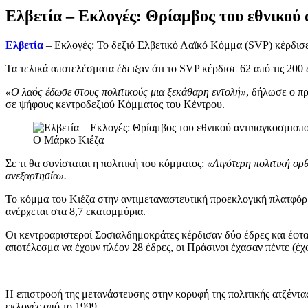
Ελβετία – Εκλογές: Θρίαμβος του εθνικού
Ελβετία
– Εκλογές: Το δεξιό Ελβετικό Λαϊκό Κόμμα (SVP) κέρδισε
Τα τελικά αποτελέσματα έδειξαν ότι το SVP κέρδισε 62 από τις 200 έ
«Ο λαός έδωσε στους πολιτικούς μια ξεκάθαρη εντολή»
, δήλωσε ο πρ
σε ψήφους κεντροδεξιού Κόμματος του Κέντρου.
Ο Μάρκο Κιέζα
Σε τι θα συνίσταται η πολιτική του κόμματος:
«Λιγότερη πολιτική ορθ
ανεξαρτησία».
Το κόμμα του Κιέζα στην αντιμεταναστευτική προεκλογική πλατφόρ
ανέρχεται στα 8,7 εκατομμύρια.
Οι κεντροαριστεροί Σοσιαλδημοκράτες κέρδισαν δύο έδρες και έφτα
αποτέλεσμα να έχουν πλέον 28 έδρες, οι Πράσινοι έχασαν πέντε (έχο
Η επιστροφή της μετανάστευσης στην κορυφή της πολιτικής ατζέντας
εκλογές από το 1999.