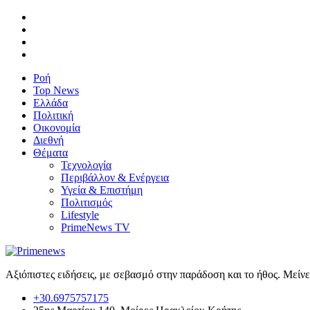
Ροή
Top News
Ελλάδα
Πολιτική
Οικονομία
Διεθνή
Θέματα
Τεχνολογία
Περιβάλλον & Ενέργεια
Υγεία & Επιστήμη
Πολιτισμός
Lifestyle
PrimeNews TV
Αξιόπιστες ειδήσεις, με σεβασμό στην παράδοση και το ήθος. Μείν
+30.6975757175