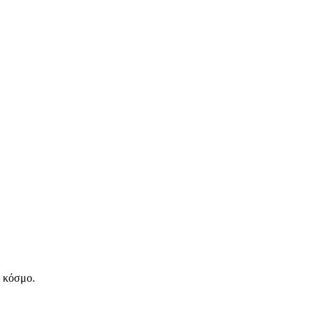
ν κόσμο.