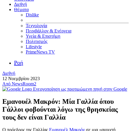
Διεθνή
Θέματα
Dislike
Τεχνολογία
Περιβάλλον & Ενέργεια
Υγεία & Επιστήμη
Πολιτισμός
Lifestyle
PrimeNews TV
Ροή
Διεθνή
12 Νοεμβρίου 2023
Από
NewsRoom2
Ενεργοποίηση ως προτιμώμενη πηγή στην Google
Εμανουέλ Μακρόν: Μία Γαλλία όπου
Γάλλοι φοβούνται λόγω της θρησκείας
τους δεν είναι Γαλλία
Ο πρόεδρος της Γαλλίας
Εμανουέλ Μακρόν
σε μια «ανοιχτή