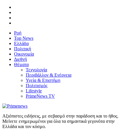
Ροή
Top News
Ελλάδα
Πολιτική
Οικονομία
Διεθνή
Θέματα
Τεχνολογία
Περιβάλλον & Ενέργεια
Υγεία & Επιστήμη
Πολιτισμός
Lifestyle
PrimeNews TV
Αξιόπιστες ειδήσεις, με σεβασμό στην παράδοση και το ήθος.
Μείνετε ενημερωμένοι για όλα τα σημαντικά γεγονότα στην
Ελλάδα και τον κόσμο.