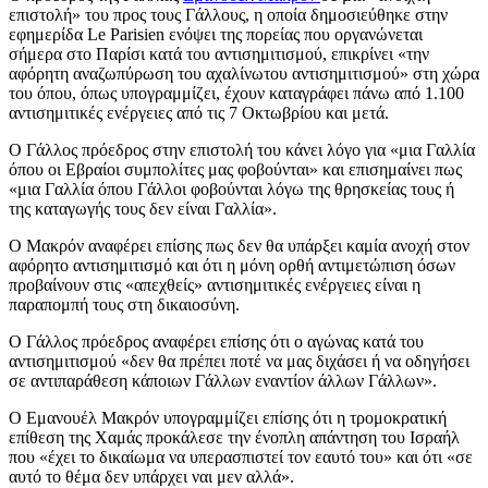
επιστολή» του προς τους Γάλλους, η οποία δημοσιεύθηκε στην
εφημερίδα Le Parisien ενόψει της πορείας που οργανώνεται
σήμερα στο Παρίσι κατά του αντισημιτισμού, επικρίνει «την
αφόρητη αναζωπύρωση του αχαλίνωτου αντισημιτισμού» στη χώρα
του όπου, όπως υπογραμμίζει, έχουν καταγράφει πάνω από 1.100
αντισημιτικές ενέργειες από τις 7 Οκτωβρίου και μετά.
Ο Γάλλος πρόεδρος στην επιστολή του κάνει λόγο για «μια Γαλλία
όπου οι Εβραίοι συμπολίτες μας φοβούνται» και επισημαίνει πως
«μια Γαλλία όπου Γάλλοι φοβούνται λόγω της θρησκείας τους ή
της καταγωγής τους δεν είναι Γαλλία».
Ο Μακρόν αναφέρει επίσης πως δεν θα υπάρξει καμία ανοχή στον
αφόρητο αντισημιτισμό και ότι η μόνη ορθή αντιμετώπιση όσων
προβαίνουν στις «απεχθείς» αντισημιτικές ενέργειες είναι η
παραπομπή τους στη δικαιοσύνη.
Ο Γάλλος πρόεδρος αναφέρει επίσης ότι ο αγώνας κατά του
αντισημιτισμού «δεν θα πρέπει ποτέ να μας διχάσει ή να οδηγήσει
σε αντιπαράθεση κάποιων Γάλλων εναντίον άλλων Γάλλων».
Ο Εμανουέλ Μακρόν υπογραμμίζει επίσης ότι η τρομοκρατική
επίθεση της Χαμάς προκάλεσε την ένοπλη απάντηση του Ισραήλ
που «έχει το δικαίωμα να υπερασπιστεί τον εαυτό του» και ότι «σε
αυτό το θέμα δεν υπάρχει ναι μεν αλλά».