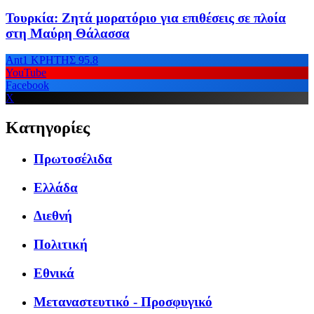
Τουρκία: Ζητά μορατόριο για επιθέσεις σε πλοία
στη Μαύρη Θάλασσα
Ant1 ΚΡΗΤΗΣ 95.8
YouTube
Facebook
X
Κατηγορίες
Πρωτοσέλιδα
Ελλάδα
Διεθνή
Πολιτική
Εθνικά
Μεταναστευτικό - Προσφυγικό