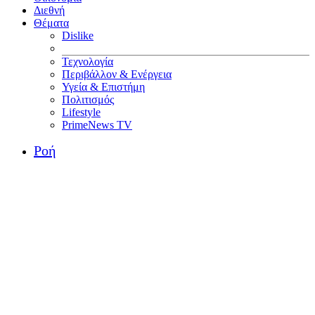
Διεθνή
Θέματα
Dislike
Τεχνολογία
Περιβάλλον & Ενέργεια
Υγεία & Επιστήμη
Πολιτισμός
Lifestyle
PrimeNews TV
Ροή