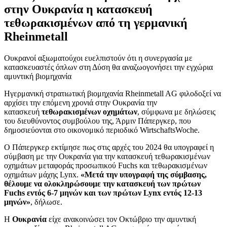
στην Ουκρανία η κατασκευή
τεθωρακισμένων από τη γερμανική
Rheinmetall
Ουκρανοί αξιωματούχοι ευελπιστούν ότι η συνεργασία με
κατασκευαστές όπλων στη Δύση θα αναζωογονήσει την εγχώρια
αμυντική βιομηχανία
Ηγερμανική στρατιωτική βιομηχανία Rheinmetall AG φιλοδοξεί να
αρχίσει την επόμενη χρονιά στην Ουκρανία την
κατασκευή
τεθωρακισμένων οχημάτων
, σύμφωνα με δηλώσεις
του διευθύνοντος συμβούλου της, Άρμιν Πάπεργκερ, που
δημοσιεύονται στο οικονομικό περιοδικό WirtschaftsWoche.
Ο Πάπεργκερ εκτίμησε πως στις αρχές του 2024 θα υπογραφεί η
σύμβαση με την Ουκρανία για την κατασκευή τεθωρακισμένων
οχημάτων μεταφοράς προσωπικού Fuchs και τεθωρακισμένων
οχημάτων μάχης Lynx.
«Μετά την υπογραφή της σύμβασης,
θέλουμε να ολοκληρώσουμε την κατασκευή των πρώτων
Fuchs εντός 6-7 μηνών και των πρώτων Lynx εντός 12-13
μηνών»
, δήλωσε.
Η
Ουκρανία
είχε ανακοινώσει τον Οκτώβριο την αμυντική