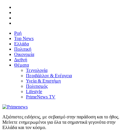
Ροή
Top News
Ελλάδα
Πολιτική
Οικονομία
Διεθνή
Θέματα
Τεχνολογία
Περιβάλλον & Ενέργεια
Υγεία & Επιστήμη
Πολιτισμός
Lifestyle
PrimeNews TV
Αξιόπιστες ειδήσεις, με σεβασμό στην παράδοση και το ήθος.
Μείνετε ενημερωμένοι για όλα τα σημαντικά γεγονότα στην
Ελλάδα και τον κόσμο.