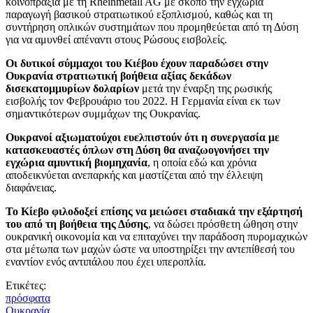
κοινοπραξία με τη Rheinmetall AG με σκοπό την εγχώρια
παραγωγή βασικού στρατιωτικού εξοπλισμού, καθώς και τη
συντήρηση οπλικών συστημάτων που προμηθεύεται από τη Δύση
για να αμυνθεί απέναντι στους Ρώσους εισβολείς.
Οι δυτικοί σύμμαχοι του Κιέβου έχουν παραδώσει στην
Ουκρανία στρατιωτική βοήθεια αξίας δεκάδων
δισεκατομμυρίων δολαρίων
μετά την έναρξη της ρωσικής
εισβολής τον Φεβρουάριο του 2022. Η Γερμανία είναι εκ των
σημαντικότερων συμμάχων της Ουκρανίας.
Ουκρανοί αξιωματούχοι ευελπιστούν ότι η συνεργασία με
κατασκευαστές όπλων στη Δύση θα αναζωογονήσει την
εγχώρια αμυντική βιομηχανία
, η οποία εδώ και χρόνια
αποδεικνύεται ανεπαρκής και μαστίζεται από την έλλειψη
διαφάνειας.
Το Κίεβο φιλοδοξεί επίσης να μειώσει σταδιακά την εξάρτησή
του από τη βοήθεια της Δύσης
, να δώσει πρόσθετη ώθηση στην
ουκρανική οικονομία και να επιταχύνει την παράδοση πυρομαχικών
στα μέτωπα των μαχών ώστε να υποστηρίξει την αντεπίθεσή του
εναντίον ενός αντιπάλου που έχει υπεροπλία.
Ετικέτες:
πρόσφατα
Ουκρανία