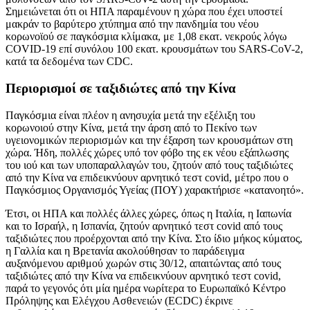
Σημειώνεται ότι οι ΗΠΑ παραμένουν η χώρα που έχει υποστεί
μακράν το βαρύτερο χτύπημα από την πανδημία του νέου
κορωνοϊού σε παγκόσμια κλίμακα, με 1,08 εκατ. νεκρούς λόγω
COVID-19 επί συνόλου 100 εκατ. κρουσμάτων του SARS-CoV-2,
κατά τα δεδομένα των CDC.
Περιορισμοί σε ταξιδιώτες από την Κίνα
Παγκόσμια είναι πλέον η ανησυχία μετά την εξέλιξη του
κορωνοιού στην Κίνα, μετά την άρση από το Πεκίνο των
υγειονομικών περιορισμών και την έξαρση των κρουσμάτων στη
χώρα. Ήδη, πολλές χώρες υπό τον φόβο της εκ νέου εξάπλωσης
του ιού και των υποπαραλλαγών του, ζητούν από τους ταξιδιώτες
από την Κίνα να επιδεικνύουν αρνητικό τεστ covid, μέτρο που ο
Παγκόσμιος Οργανισμός Υγείας (ΠΟΥ) χαρακτήρισε «κατανοητό».
Έτσι, οι ΗΠΑ και πολλές άλλες χώρες, όπως η Ιταλία, η Ιαπωνία
και το Ισραήλ, η Ισπανία, ζητούν αρνητικό τεστ covid από τους
ταξιδιώτες που προέρχονται από την Κίνα. Στο ίδιο μήκος κύματος,
η Γαλλία και η Βρετανία ακολούθησαν το παράδειγμα
αυξανόμενου αριθμού χωρών στις 30/12, απαιτώντας από τους
ταξιδιώτες από την Κίνα να επιδεικνύουν αρνητικό τεστ covid,
παρά το γεγονός ότι μία ημέρα νωρίτερα το Ευρωπαϊκό Κέντρο
Πρόληψης και Ελέγχου Ασθενειών (ECDC) έκρινε