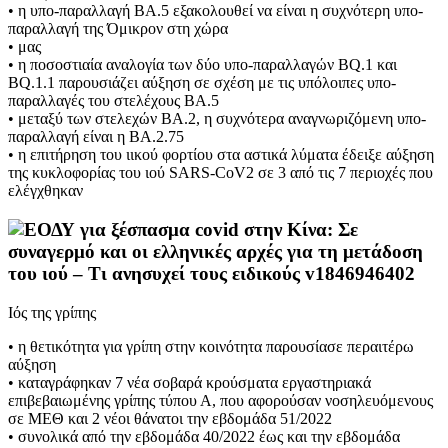
• η υπο-παραλλαγή ΒΑ.5 εξακολουθεί να είναι η συχνότερη υπο-
παραλλαγή της Όμικρον στη χώρα
• μας
• η ποσοστιαία αναλογία των δύο υπο-παραλλαγών ΒQ.1 και
BQ.1.1 παρουσιάζει αύξηση σε σχέση με τις υπόλοιπες υπο-
παραλλαγές του στελέχους ΒΑ.5
• μεταξύ των στελεχών BA.2, η συχνότερα αναγνωριζόμενη υπο-
παραλλαγή είναι η BA.2.75
• η επιτήρηση του ιικού φορτίου στα αστικά λύματα έδειξε αύξηση
της κυκλοφορίας του ιού SARS-CoV2 σε 3 από τις 7 περιοχές που
ελέγχθηκαν
Ιός της γρίπης
• η θετικότητα για γρίπη στην κοινότητα παρουσίασε περαιτέρω
αύξηση
• καταγράφηκαν 7 νέα σοβαρά κρούσματα εργαστηριακά
επιβεβαιωμένης γρίπης τύπου Α, που αφορούσαν νοσηλευόμενους
σε ΜΕΘ και 2 νέοι θάνατοι την εβδομάδα 51/2022
• συνολικά από την εβδομάδα 40/2022 έως και την εβδομάδα