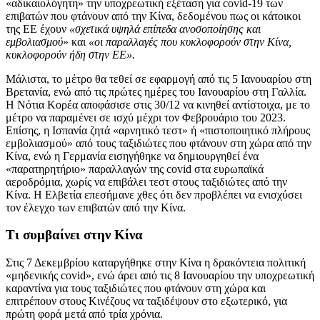
«αδικαιολόγητη» την υποχρεωτική εξέταση για covid-19 των
επιβατών που φτάνουν από την Κίνα, δεδομένου πως οι κάτοικοι
της ΕΕ έχουν
«σχετικά υψηλά επίπεδα ανοσοποίησης και
εμβολιασμού
» και
«οι παραλλαγές που κυκλοφορούν στην Κίνα,
κυκλοφορούν ήδη στην ΕΕ».
Μάλιστα, το μέτρο θα τεθεί σε εφαρμογή από τις 5 Ιανουαρίου στη
Βρετανία, ενώ από τις πρώτες ημέρες του Ιανουαρίου στη Γαλλία.
Η Νότια Κορέα αποφάσισε στις 30/12 να κινηθεί αντίστοιχα, με το
μέτρο να παραμένει σε ισχύ μέχρι τον Φεβρουάριο του 2023.
Επίσης, η Ισπανία ζητά «αρνητικό τεστ» ή «πιστοποιητικό πλήρους
εμβολιασμού» από τους ταξιδιώτες που φτάνουν στη χώρα από την
Κίνα, ενώ η Γερμανία εισηγήθηκε να δημιουργηθεί ένα
«παρατηρητήριο» παραλλαγών της covid στα ευρωπαϊκά
αεροδρόμια, χωρίς να επιβάλει τεστ στους ταξιδιώτες από την
Κίνα. Η Ελβετία επεσήμανε χθες ότι δεν προβλέπει να ενισχύσει
τον έλεγχο των επιβατών από την Κίνα.
Τι συμβαίνει στην Κίνα
Στις 7 Δεκεμβρίου καταργήθηκε στην Κίνα η δρακόντεια πολιτική
«μηδενικής covid», ενώ άρει από τις 8 Ιανουαρίου την υποχρεωτική
καραντίνα για τους ταξιδιώτες που φτάνουν στη χώρα και
επιτρέπουν στους Κινέζους να ταξιδέψουν στο εξωτερικό, για
πρώτη φορά μετά από τρία χρόνια.