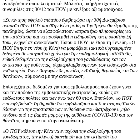
αντιδράσουν αποτελεσματικά. Μάλιστα, υπήρξαν σχετικές
συνομιλίες στις 30/12 του ΠΟΥ με κινέζους αξιωματούχους.
«Συνάντηση υψηλού επίπεδου έλαβε χώρα την 30ή Δεκεμβρίου
ανάμεσα στον ΠΟΥ και στην Κίνα με θέμα την τρέχουσα έξαρση»
της
πανδημίας, ώστε να εξασφαλιστούν
«περαιτέρω πληροφορίες για
την κατάσταση και να προσφερθεί η ειδημοσύνη και η υποστήριξή
του»,
εξηγεί σε ανακοίνωση Τύπου ο ΠΟΥ με έδρα τη Γενεύη.
«Ο
ΠΟΥ ζήτησε εκ νέου (η Κίνα) να μοιράζεται τακτικά συγκεκριμένα
δεδομένα σε πραγματικό χρόνο για την επιδημιολογική κατάσταση,
ειδικά δεδομένα για την αλληλούχηση του γονιδιώματος και τον
αντίκτυπο της ασθένειας, συμπεριλαμβανομένων των εισαγωγών στα
νοσοκομεία, των εισαγωγών σε μονάδες εντατικής θεραπείας και των
θανάτων»
, σύμφωνα με την ανακοίνωση.
Επίσης,ζήτησε δεδομένα για τους εμβολιασμούς που έχουν γίνει
και την πρόοδο της εμβολιαστικής εκστρατείας, κυρίως σε
ευάλωτους πολίτες και των άνω των 60 ετών. Επιπλέον,
«ο ΠΟΥ
επαναβεβαίωσε τη σημασία του εμβολιασμού και των αναμνηστικών
δόσεων για την προστασία των ανθρώπων που διατρέχουν υψηλό
κίνδυνο από τις βαριές μορφές της ασθένειας (COVID-19) και τον
θάνατο»,
σημειώνεται στην ανακοίνωση.
«Ο ΠΟΥ κάλεσε την Κίνα να ενισχύσει την αλληλούχηση του
γονιδιώματος, την κλινική διαχείριση και την εκτίμηση του