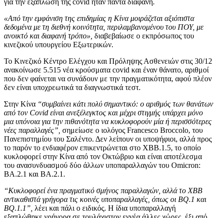
για την εξάπλωση της covid ήταν πάντα διαφανή.
«Από την εμφάνιση της επιδημίας η Κίνα μοιράζεται αξιόπιστα
δεδομένα με τη διεθνή κοινότητα, περιλαμβανομένου του ΠΟΥ, με
ανοικτό και διαφανή τρόπο»,
διαβεβαίωσε ο εκπρόσωπος του
κινεζικού υπουργείου Εξωτερικών.
Το Κινεζικό Κέντρο Ελέγχου και Πρόληψης Ασθενειών στις 30/12
ανακοίνωσε 5.515 νέα κρούσματα covid και έναν θάνατο, αριθμοί
που δεν φαίνεται να συνάδουν με την πραγματικότητα, αφού πλέον
δεν είναι υποχρεωτικά τα διαγνωστικά τεστ.
Στην Κίνα
“συμβαίνει κάτι πολύ σημαντικό: ο αριθμός των θανάτων
από τον Covid είναι ανεξέλεγκτος και μέχρι στιγμής υπάρχει μόνο
μια υπόνοια για την πιθανότητα να κυκλοφορούν μία ή περισσότερες
νέες παραλλαγές”,
σημείωσε ο ιολόγος Francesco Broccolo, του
Πανεπιστημίου του Σαλέντο. Δεν λείπουν οι υποψήφιοι, αλλά προς
το παρόν το ενδιαφέρον επικεντρώνεται στο XBB.1.5, το οποίο
κυκλοφορεί στην Κίνα από τον Οκτώβριο και είναι αποτέλεσμα
του ανασυνδυασμού δύο άλλων υποπαραλλαγών του Omicron:
BA.2.1 και BA.2.1.
“Κυκλοφορεί ένα πραγματικό σμήνος παραλλαγών, αλλά το XBB
αντικαθιστά γρήγορα τις κοινές υποπαραλλαγές, όπως οι BQ.1 και
BQ.1.1”,
λέει και πάλι ο ειδικός. Η ίδια υποπαραλλαγή
εξαπλώθηκε γρήγορα σε τουλάχιστον εννέα άλλες χώρες, έξι από