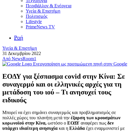
Τεχνολογία
Περιβάλλον & Ενέργεια
Υγεία & Επιστήμη
Πολιτισμός
Lifestyle
PrimeNews TV
Ροή
Υγεία & Επιστήμη
31 Δεκεμβρίου 2022
Από
NewsRoom1
Ενεργοποίηση ως προτιμώμενη πηγή στην Google
ΕΟΔΥ για ξέσπασμα covid στην Κίνα: Σε
συναγερμό και οι ελληνικές αρχές για τη
μετάδοση του ιού – Τι ανησυχεί τους
ειδικούς
Μπορεί να έχει σημάνει συναγερμός και προβληματισμός σε
πολλές χώρες του πλανήτη μετά την
έξαρση των κρουσμάτων
κορωνοϊού στην Κίνα,
ωστόσο ο
ΕΟΔΥ
αναφέρει πως
δεν
υπάρχει ιδιαίτερη ανησυχία
και η
Ελλάδα
έχει εναρμονιστεί με