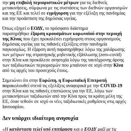
την
μη επιβολή περιοριστικών μέτρων
για τις διεθνείς
μετακινήσεις, σύμφωνα με τις συστάσεις των διεθνών οργανισμών
και της ΕΕ και τελεί σε
εγρήγορση
για την εξέλιξη της πανδημίας
και την προάσπιση της δημόσιας υγείας.
Όπως εξηγεί ο
ΕΟΔΥ,
το πρόσφατο διάστημα
παρατηρήθηκε
έξαρση κρουσμάτων κορωνοϊού στην περιοχή
της Κίνας
που έχει προκαλέσει εγρήγορση στους οργανισμούς
δημόσιας υγείας για τις πιθανές εξελίξεις στην πανδημία
παγκοσμίως. Η έξαρση αυτή παρατηρήθηκε λόγω της χαλάρωσης
των μέτρων της στρατηγικής μηδενικής εξάπλωσης (zero-covid)
στην Κίνα και προκάλεσε ανησυχία λόγω της ταυτόχρονης άρσης
των ταξιδιωτικών περιορισμών που μπαίνουν σε ισχύ στην
Κίνα
από τις αρχές του προσεχούς έτους.
Σημειώνει ότι στην
Ευρώπη, η Ευρωπαϊκή Επιτροπή
π
αρακολουθεί στενά τις εξελίξεις αναφορικά με την
COVID-19
στην Κίνα και τις πιθανές επιπτώσεις για την ΕΕ, λόγω των
μετακινήσεων ταξιδιωτών από την Κίνα προς τα κράτη μέλη της
ΕΕ, όταν τεθούν σε ισχύ οι νέες ταξιδιωτικές ρυθμίσεις στις αρχές
Ιανουαρίου.
Δεν υπάρχει ιδιαίτερη ανησυχία
«Η
κατάσταση τελεί υπό επιτήρηση
και ο
ΕΟΔΥ
μαζί με τις