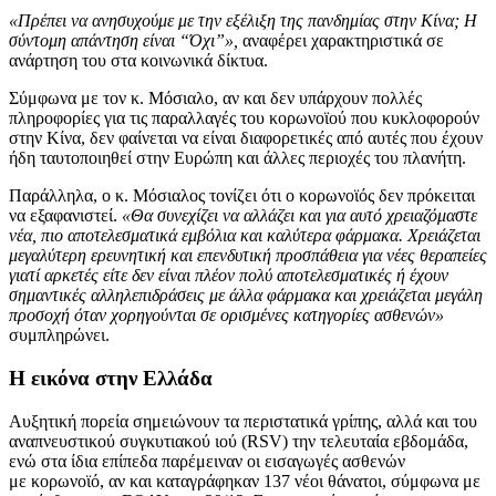
«Πρέπει να ανησυχούμε με την εξέλιξη της πανδημίας στην Κίνα; Η
σύντομη απάντηση είναι “Όχι”»,
αναφέρει χαρακτηριστικά σε
ανάρτηση του στα κοινωνικά δίκτυα.
Σύμφωνα με τον κ. Μόσιαλο, αν και δεν υπάρχουν πολλές
πληροφορίες για τις παραλλαγές του κορωνοϊού που κυκλοφορούν
στην Κίνα, δεν φαίνεται να είναι διαφορετικές από αυτές που έχουν
ήδη ταυτοποιηθεί στην Ευρώπη και άλλες περιοχές του πλανήτη.
Παράλληλα, ο κ. Μόσιαλος τονίζει ότι ο κορωνοϊός δεν πρόκειται
να εξαφανιστεί.
«Θα συνεχίζει να αλλάζει και για αυτό χρειαζόμαστε
νέα, πιο αποτελεσματικά εμβόλια και καλύτερα φάρμακα. Χρειάζεται
μεγαλύτερη ερευνητική και επενδυτική προσπάθεια για νέες θεραπείες
γιατί αρκετές είτε δεν είναι πλέον πολύ αποτελεσματικές ή έχουν
σημαντικές αλληλεπιδράσεις με άλλα φάρμακα και χρειάζεται μεγάλη
προσοχή όταν χορηγούνται σε ορισμένες κατηγορίες ασθενών»
συμπληρώνει.
Η εικόνα στην Ελλάδα
Αυξητική πορεία σημειώνουν τα περιστατικά γρίπης, αλλά και του
αναπνευστικού συγκυτιακού ιού (RSV) την τελευταία εβδομάδα,
ενώ στα ίδια επίπεδα παρέμειναν οι εισαγωγές ασθενών
με κορωνοϊό, αν και καταγράφηκαν 137 νέοι θάνατοι, σύμφωνα με