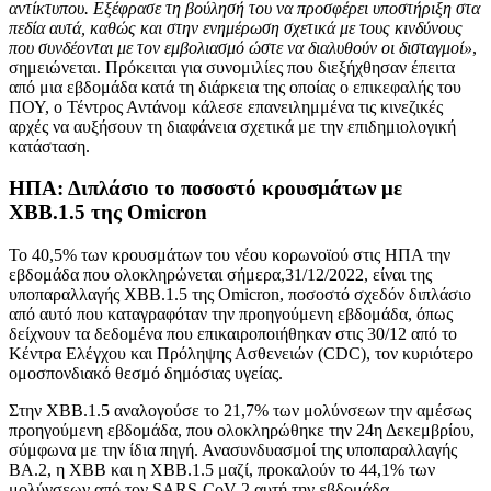
αντίκτυπου. Εξέφρασε τη βούλησή του να προσφέρει υποστήριξη στα
πεδία αυτά, καθώς και στην ενημέρωση σχετικά με τους κινδύνους
που συνδέονται με τον εμβολιασμό ώστε να διαλυθούν οι δισταγμοί»
,
σημειώνεται. Πρόκειται για συνομιλίες που διεξήχθησαν έπειτα
από μια εβδομάδα κατά τη διάρκεια της οποίας ο επικεφαλής του
ΠΟΥ, ο Τέντρος Αντάνομ κάλεσε επανειλημμένα τις κινεζικές
αρχές να αυξήσουν τη διαφάνεια σχετικά με την επιδημιολογική
κατάσταση.
ΗΠΑ: Διπλάσιο το ποσοστό κρουσμάτων με
XBB.1.5 της Omicron
Το 40,5% των κρουσμάτων του νέου κορωνοϊού στις ΗΠΑ την
εβδομάδα που ολοκληρώνεται σήμερα,31/12/2022, είναι της
υποπαραλλαγής XBB.1.5 της Omicron, ποσοστό σχεδόν διπλάσιο
από αυτό που καταγραφόταν την προηγούμενη εβδομάδα, όπως
δείχνουν τα δεδομένα που επικαιροποιήθηκαν στις 30/12 από το
Κέντρα Ελέγχου και Πρόληψης Ασθενειών (CDC), τον κυριότερο
ομοσπονδιακό θεσμό δημόσιας υγείας.
Στην XBB.1.5 αναλογούσε το 21,7% των μολύνσεων την αμέσως
προηγούμενη εβδομάδα, που ολοκληρώθηκε την 24η Δεκεμβρίου,
σύμφωνα με την ίδια πηγή. Ανασυνδυασμοί της υποπαραλλαγής
BA.2, η XBB και η XBB.1.5 μαζί, προκαλούν το 44,1% των
μολύνσεων από τον SARS-CoV-2 αυτή την εβδομάδα.