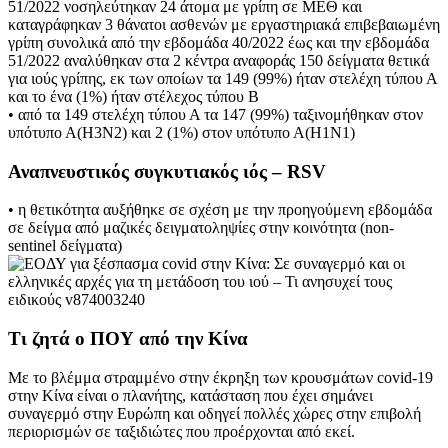
51/2022 νοσηλεύτηκαν 24 άτομα με γρίπη σε ΜΕΘ και
καταγράφηκαν 3 θάνατοι ασθενών με εργαστηριακά επιβεβαιωμένη
γρίπη συνολικά από την εβδομάδα 40/2022 έως και την εβδομάδα
51/2022 αναλύθηκαν στα 2 κέντρα αναφοράς 150 δείγματα θετικά
για ιούς γρίπης, εκ των οποίων τα 149 (99%) ήταν στελέχη τύπου Α
και το ένα (1%) ήταν στέλεχος τύπου Β
• από τα 149 στελέχη τύπου Α τα 147 (99%) ταξινομήθηκαν στον
υπότυπο Α(Η3Ν2) και 2 (1%) στον υπότυπο Α(Η1Ν1)
Αναπνευστικός συγκυτιακός ιός – RSV
• η θετικότητα αυξήθηκε σε σχέση με την προηγούμενη εβδομάδα
σε δείγμα από μαζικές δειγματοληψίες στην κοινότητα (non-
sentinel δείγματα)
Τι ζητά ο ΠΟΥ από την Κίνα
Με το βλέμμα στραμμένο στην έκρηξη των κρουσμάτων covid-19
στην Κίνα είναι ο πλανήτης, κατάσταση που έχει σημάνει
συναγερμό στην Ευρώπη και οδηγεί πολλές χώρες στην επιβολή
περιορισμών σε ταξιδιώτες που προέρχονται από εκεί.