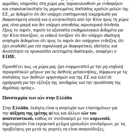
αρμόδιες υπηρεσίες στη χώρα μας παρακολουθούν με ενδιαφέρον
και επιφυλακτικότητα τις μεμονωμένες συστάσεις κρατών μελών της
ΕΕ, με δεδομένο ότι δεν υπάρχει επιστημονική τεκμηρίωση για
διαφαινόμενη απειλή και η κινητικότητα από την Κίνα προς τη χώρα
μας είναι μικρή και δεν υπάρχει απευθείας αεροπορική σύνδεση.
Προς το παρόν, παρότι τα αξιόπιστα επιδημιολογικά δεδομένα για
την Κίνα σπανίζουν, οι ειδικοί τονίζουν ότι δεν υπάρχει ιδιαίτερη
ανησυχία δεδομένου ότι προς το παρόν δεν υπάρχουν ενδείξεις ότι
έχει αναδυθεί μια νέα παραλλαγή με διαφορετικές ιδιότητες και
δυνατότητα να προκαλέσει εκτεταμένη διασπορά»,
αναφέρει ο
ΕΟΔΥ.
Προσθέτει πως
«η χώρα μας έχει εναρμονιστεί με την μη επιβολή
περιοριστικών μέτρων για τις διεθνείς μετακινήσεις, σύμφωνα με τις
συστάσεις των διεθνών οργανισμών και της ΕΕ και τελεί σε
εγρήγορση για την εξέλιξη της πανδημίας και την προάσπιση της
δημόσιας υγείας».
Πανσπερμία των ιών στην Ελλάδα
Στην
Ελλάδα
, έκδηλη είναι η ανησυχία των επιστημόνων για
την
αύξηση της γρίπης φ
έτος και άλλων
ιών του
αναπνευστικού,
καθώς σε συνδυασμό με τον
κορωνοϊό
,
δημιουργούν ένα εκρηκτικό μείγμα γριπωδών συνδρόμων, με τις
προβλέψεις για μετά τις γιορτές να είναι απαισιόδοξες.