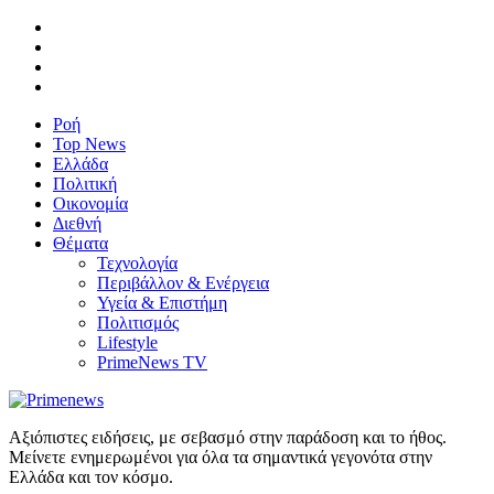
Ροή
Top News
Ελλάδα
Πολιτική
Οικονομία
Διεθνή
Θέματα
Τεχνολογία
Περιβάλλον & Ενέργεια
Υγεία & Επιστήμη
Πολιτισμός
Lifestyle
PrimeNews TV
Αξιόπιστες ειδήσεις, με σεβασμό στην παράδοση και το ήθος.
Μείνετε ενημερωμένοι για όλα τα σημαντικά γεγονότα στην
Ελλάδα και τον κόσμο.