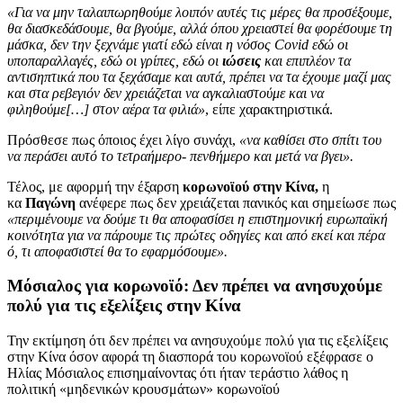
«Για να μην ταλαιπωρηθούμε λοιπόν αυτές τις μέρες θα προσέξουμε,
θα διασκεδάσουμε, θα βγούμε, αλλά όπου χρειαστεί θα φορέσουμε τη
μάσκα, δεν την ξεχνάμε γιατί εδώ είναι η νόσος Covid εδώ οι
υποπαραλλαγές, εδώ οι γρίπες, εδώ οι
ιώσεις
και επιπλέον τα
αντισηπτικά που τα ξεχάσαμε και αυτά, πρέπει να τα έχουμε μαζί μας
και στα ρεβεγιόν δεν χρειάζεται να αγκαλιαστούμε και να
φιληθούμε[…] στον αέρα τα φιλιά»
, είπε χαρακτηριστικά.
Πρόσθεσε πως όποιος έχει λίγο συνάχι,
«να καθίσει στο σπίτι του
να περάσει αυτό το τετραήμερο- πενθήμερο και μετά να βγει».
Τέλος, με αφορμή την έξαρση
κορωνοϊού στην Κίνα,
η
κα
Παγώνη
ανέφερε πως δεν χρειάζεται πανικός και σημείωσε πως
«περιμένουμε να δούμε τι θα αποφασίσει η επιστημονική ευρωπαϊκή
κοινότητα για να πάρουμε τις πρώτες οδηγίες και από εκεί και πέρα
ό, τι αποφασιστεί θα το εφαρμόσουμε».
Μόσιαλος για κορωνοϊό: Δεν πρέπει να ανησυχούμε
πολύ για τις εξελίξεις στην Κίνα
Την εκτίμηση ότι δεν πρέπει να ανησυχούμε πολύ για τις εξελίξεις
στην Κίνα όσον αφορά τη διασπορά του κορωνοϊού εξέφρασε ο
Ηλίας Μόσιαλος επισημαίνοντας ότι ήταν τεράστιο λάθος η
πολιτική «μηδενικών κρουσμάτων» κορωνοϊού