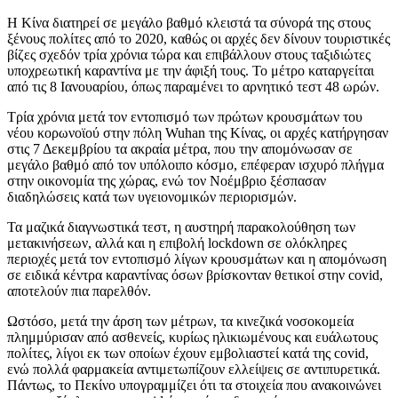
Η Κίνα διατηρεί σε μεγάλο βαθμό κλειστά τα σύνορά της στους
ξένους πολίτες από το 2020, καθώς οι αρχές δεν δίνουν τουριστικές
βίζες σχεδόν τρία χρόνια τώρα και επιβάλλουν στους ταξιδιώτες
υποχρεωτική καραντίνα με την άφιξή τους. Το μέτρο καταργείται
από τις 8 Ιανουαρίου, όπως παραμένει το αρνητικό τεστ 48 ωρών.
Τρία χρόνια μετά τον εντοπισμό των πρώτων κρουσμάτων του
νέου κορωνοϊού στην πόλη Wuhan της Κίνας, οι αρχές κατήργησαν
στις 7 Δεκεμβρίου τα ακραία μέτρα, που την απομόνωσαν σε
μεγάλο βαθμό από τον υπόλοιπο κόσμο, επέφεραν ισχυρό πλήγμα
στην οικονομία της χώρας, ενώ τον Νοέμβριο ξέσπασαν
διαδηλώσεις κατά των υγειονομικών περιορισμών.
Τα μαζικά διαγνωστικά τεστ, η αυστηρή παρακολούθηση των
μετακινήσεων, αλλά και η επιβολή lockdown σε ολόκληρες
περιοχές μετά τον εντοπισμό λίγων κρουσμάτων και η απομόνωση
σε ειδικά κέντρα καραντίνας όσων βρίσκονταν θετικοί στην covid,
αποτελούν πια παρελθόν.
Ωστόσο, μετά την άρση των μέτρων, τα κινεζικά νοσοκομεία
πλημμύρισαν από ασθενείς, κυρίως ηλικιωμένους και ευάλωτους
πολίτες, λίγοι εκ των οποίων έχουν εμβολιαστεί κατά της covid,
ενώ πολλά φαρμακεία αντιμετωπίζουν ελλείψεις σε αντιπυρετικά.
Πάντως, το Πεκίνο υπογραμμίζει ότι τα στοιχεία που ανακοινώνει