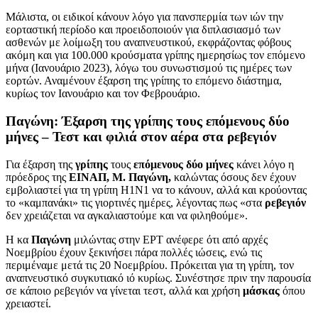
Μάλιστα, οι ειδικοί κάνουν λόγο για πανσπερμία των ιών την
εορταστική περίοδο και προειδοποιούν για διπλασιασμό των
ασθενών με λοίμωξη του αναπνευστικού, εκφράζοντας φόβους
ακόμη και για 100.000 κρούσματα γρίπης ημερησίως τον επόμενο
μήνα (Ιανουάριο 2023), λόγω του συνωστισμού τις ημέρες των
εορτών. Αναμένουν έξαρση της γρίπης το επόμενο διάστημα,
κυρίως τον Ιανουάριο και τον Φεβρουάριο.
Παγώνη: Έξαρση της γρίπης τους επόμενους δύο
μήνες – Τεστ και φιλιά στον αέρα στα ρεβεγιόν
Για έξαρση της
γρίπης
τους
επόμενους δύο μήνες
κάνει λόγο η
πρόεδρος της
ΕΙΝΑΠ, Μ. Παγώνη,
καλώντας όσους δεν έχουν
εμβολιαστεί για τη γρίπη Η1Ν1 να το κάνουν, αλλά και κρούοντας
το «καμπανάκι» τις γιορτινές ημέρες, λέγοντας πως «στα
ρεβεγιόν
δεν χρειάζεται να αγκαλιαστούμε και να φιληθούμε».
Η κα
Παγώνη
μιλώντας στην ΕΡΤ ανέφερε ότι από αρχές
Νοεμβρίου έχουν ξεκινήσει πάρα πολλές ιώσεις, ενώ τις
περιμέναμε μετά τις 20 Νοεμβρίου. Πρόκειται για τη γρίπη, τον
αναπνευστικό συγκυτιακό ιό κυρίως. Συνέστησε πριν την παρουσία
σε κάποιο ρεβεγιόν να γίνεται τεστ, αλλά και χρήση
μάσκας
όπου
χρειαστεί.