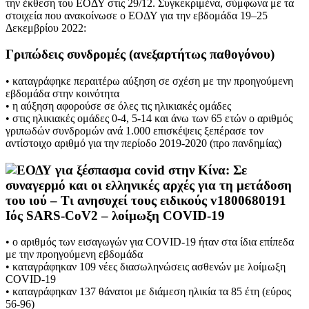
την έκθεση του ΕΟΔΥ στις 29/12. Συγκεκριμένα, σύμφωνα με τα
στοιχεία που ανακοίνωσε ο ΕΟΔΥ για την εβδομάδα 19–25
Δεκεμβρίου 2022:
Γριπώδεις συνδρομές (ανεξαρτήτως παθογόνου)
• καταγράφηκε περαιτέρω αύξηση σε σχέση με την προηγούμενη
εβδομάδα στην κοινότητα
• η αύξηση αφορούσε σε όλες τις ηλικιακές ομάδες
• στις ηλικιακές ομάδες 0-4, 5-14 και άνω των 65 ετών ο αριθμός
γριπωδών συνδρομών ανά 1.000 επισκέψεις ξεπέρασε τον
αντίστοιχο αριθμό για την περίοδο 2019-2020 (προ πανδημίας)
Ιός SARS-CoV2 – λοίμωξη COVID-19
• ο αριθμός των εισαγωγών για COVID-19 ήταν στα ίδια επίπεδα
με την προηγούμενη εβδομάδα
• καταγράφηκαν 109 νέες διασωληνώσεις ασθενών με λοίμωξη
COVID-19
• καταγράφηκαν 137 θάνατοι με διάμεση ηλικία τα 85 έτη (εύρος
56-96)