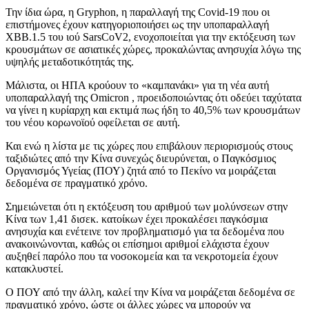
Την ίδια ώρα, η Gryphon, η παραλλαγή της Covid-19 που οι
επιστήμονες έχουν κατηγοριοποιήσει ως την υποπαραλλαγή
XBB.1.5 του ιού SarsCoV2, ενοχοποιείται για την εκτόξευση των
κρουσμάτων σε ασιατικές χώρες, προκαλώντας ανησυχία λόγω της
υψηλής μεταδοτικότητάς της.
Μάλιστα, οι ΗΠΑ κρούουν το «καμπανάκι» για τη νέα αυτή
υποπαραλλαγή της Omicron , προειδοποιώντας ότι οδεύει ταχύτατα
να γίνει η κυρίαρχη και εκτιμά πως ήδη το 40,5% των κρουσμάτων
του νέου κορωνοϊού οφείλεται σε αυτή.
Και ενώ η λίστα με τις χώρες που επιβάλουν περιορισμούς στους
ταξιδιώτες από την Κίνα συνεχώς διευρύνεται, ο Παγκόσμιος
Οργανισμός Υγείας (ΠΟΥ) ζητά από το Πεκίνο να μοιράζεται
δεδομένα σε πραγματικό χρόνο.
Σημειώνεται ότι η εκτόξευση του αριθμού των μολύνσεων στην
Κίνα των 1,41 δισεκ. κατοίκων έχει προκαλέσει παγκόσμια
ανησυχία και ενέτεινε τον προβληματισμό για τα δεδομένα που
ανακοινώνονται, καθώς οι επίσημοι αριθμοί ελάχιστα έχουν
αυξηθεί παρόλο που τα νοσοκομεία και τα νεκροτομεία έχουν
κατακλυστεί.
Ο ΠΟΥ από την άλλη, καλεί την Κίνα να μοιράζεται δεδομένα σε
πραγματικό χρόνο, ώστε οι άλλες χώρες να μπορούν να