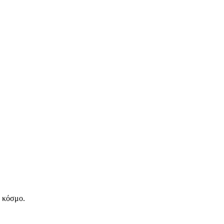
ν κόσμο.