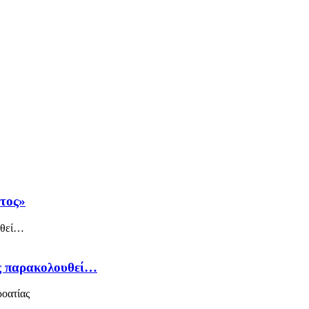
άτος»
ός παρακολουθεί…