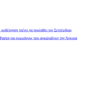
 κυβέρνηση τρέχει να προλάβει τον Σεπτέμβριο
atriot για συμμάχους που αγκαλιάζουν την Άγκυρα