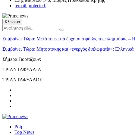
25ης Μαρτίου 140, Μοίρες Ηρακλείου Κρήτης
[email protected]
Κλείσιμο
Συμβαίνει Τώρα:
Μετά τη φωτιά έρχεται ο φόβος της πλημμύρας – Η
Συμβαίνει Τώρα:
Μητσοτάκης και «ενεργός διπλωματία»: Ελληνικά P
Σήμερα Γιορτάζουν:
ΤΡΙΑΝΤΑΦΥΛΛΙΑ
ΤΡΙΑΝΤΑΦΥΛΛΟΣ
Ροή
Top News