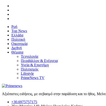
Ροή
Top News
Ελλάδα
Πολιτική
Οικονομία
Διεθνή
Θέματα
Τεχνολογία
Περιβάλλον & Ενέργεια
Υγεία & Επιστήμη
Πολιτισμός
Lifestyle
PrimeNews TV
Αξιόπιστες ειδήσεις, με σεβασμό στην παράδοση και το ήθος. Μείν
+30.6975757175