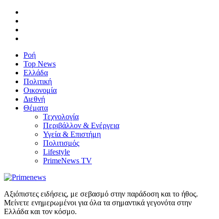
Ροή
Top News
Ελλάδα
Πολιτική
Οικονομία
Διεθνή
Θέματα
Τεχνολογία
Περιβάλλον & Ενέργεια
Υγεία & Επιστήμη
Πολιτισμός
Lifestyle
PrimeNews TV
Αξιόπιστες ειδήσεις, με σεβασμό στην παράδοση και το ήθος.
Μείνετε ενημερωμένοι για όλα τα σημαντικά γεγονότα στην
Ελλάδα και τον κόσμο.