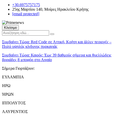
+30.6975757175
25ης Μαρτίου 140, Μοίρες Ηρακλείου Κρήτης
[email protected]
Κλείσιμο
Συμβαίνει Τώρα:
Red Code σε Αττική, Κρήτη και άλλες περιοχές –
Πολύ υψηλός κίνδυνος πυρκαγιάς
Συμβαίνει Τώρα:
Καιρός: Έως 39 βαθμούς σήμερα και θυελλώδεις
βοριάδες 8 μποφόρ στο Αιγαίο
Σήμερα Γιορτάζουν:
ΕΥΛΑΜΠΙΑ
ΗΡΩ
ΉΡΩΝ
ΙΠΠΟΛΥΤΟΣ
ΛΑΥΡΕΝΤΙΟΣ