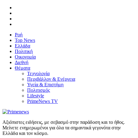
Ροή
Top News
Ελλάδα
Πολιτική
Οικονομία
Διεθνή
Θέματα
Τεχνολογία
Περιβάλλον & Ενέργεια
Υγεία & Επιστήμη
Πολιτισμός
Lifestyle
PrimeNews TV
Αξιόπιστες ειδήσεις, με σεβασμό στην παράδοση και το ήθος.
Μείνετε ενημερωμένοι για όλα τα σημαντικά γεγονότα στην
Ελλάδα και τον κόσμο.