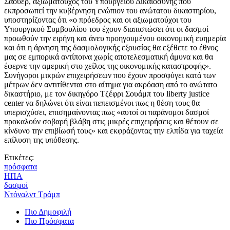
Σάουερ, αξιωματούχος του Υπουργείου Δικαιοσύνης που
εκπροσωπεί την κυβέρνηση ενώπιον του ανώτατου δικαστηρίου,
υποστηρίζοντας ότι «ο πρόεδρος και οι αξιωματούχοι του
Υπουργικού Συμβουλίου του έχουν διαπιστώσει ότι οι δασμοί
προωθούν την ειρήνη και άνευ προηγουμένου οικονομική ευημερία
και ότι η άρνηση της δασμολογικής εξουσίας θα εξέθετε το έθνος
μας σε εμπορικά αντίποινα χωρίς αποτελεσματική άμυνα και θα
έφερνε την αμερική στο χείλος της οικονομικής καταστροφής».
Συνήγοροι μικρών επιχειρήσεων που έχουν προσφύγει κατά των
μέτρων δεν αντιτίθενται στο αίτημα για ακρόαση από το ανώτατο
δικαστήριο, με τον δικηγόρο Τζέφρι Σουάμπ του liberty justice
center να δηλώνει ότι είναι πεπεισμένοι πως η θέση τους θα
υπερισχύσει, επισημαίνοντας πως «αυτοί οι παράνομοι δασμοί
προκαλούν σοβαρή βλάβη στις μικρές επιχειρήσεις και θέτουν σε
κίνδυνο την επιβίωσή τους» και εκφράζοντας την ελπίδα για ταχεία
επίλυση της υπόθεσης.
Ετικέτες:
πρόσφατα
ΗΠΑ
δασμοί
Ντόναλντ Τράμπ
Πιο Δημοφιλή
Πιο Πρόσφατα