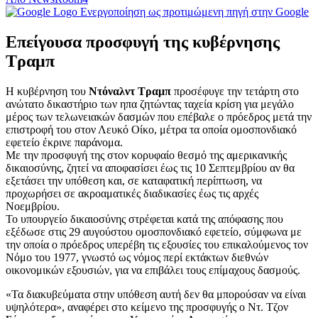
Ενεργοποίηση ως προτιμώμενη πηγή στην Google
Επείγουσα προσφυγή της κυβέρνησης
Τραμπ
Η κυβέρνηση του
Ντόναλντ Τραμπ
προσέφυγε την τετάρτη στο
ανώτατο δικαστήριο των ηπα ζητώντας ταχεία κρίση για μεγάλο
μέρος των τελωνειακών δασμών που επέβαλε ο πρόεδρος μετά την
επιστροφή του στον Λευκό Οίκο, μέτρα τα οποία ομοσπονδιακό
εφετείο έκρινε παράνομα.
Με την προσφυγή της στον κορυφαίο θεσμό της αμερικανικής
δικαιοσύνης, ζητεί να αποφασίσει έως τις 10 Σεπτεμβρίου αν θα
εξετάσει την υπόθεση και, σε καταφατική περίπτωση, να
προχωρήσει σε ακροαματικές διαδικασίες έως τις αρχές
Νοεμβρίου.
Το υπουργείο δικαιοσύνης στρέφεται κατά της απόφασης που
εξέδωσε στις 29 αυγούστου ομοσπονδιακό εφετείο, σύμφωνα με
την οποία ο πρόεδρος υπερέβη τις εξουσίες του επικαλούμενος τον
Νόμο του 1977, γνωστό ως νόμος περί εκτάκτων διεθνών
οικονομικών εξουσιών, για να επιβάλει τους επίμαχους δασμούς.
«Τα διακυβεύματα στην υπόθεση αυτή δεν θα μπορούσαν να είναι
υψηλότερα», αναφέρει στο κείμενο της προσφυγής ο Ντ. Τζον