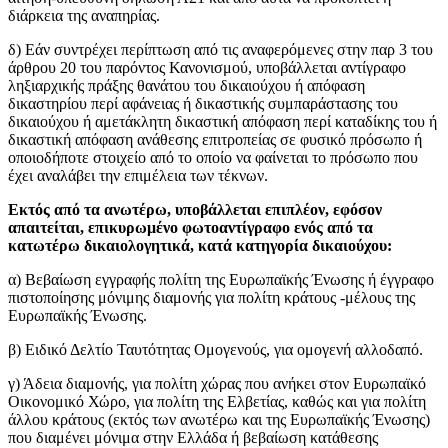
διάρκεια της αναπηρίας.
δ) Εάν συντρέχει περίπτωση από τις αναφερόμενες στην παρ 3 του
άρθρου 20 του παρόντος Κανονισμού, υποβάλλεται αντίγραφο
ληξιαρχικής πράξης θανάτου του δικαιούχου ή απόφαση
δικαστηρίου περί αφάνειας ή δικαστικής συμπαράστασης του
δικαιούχου ή αμετάκλητη δικαστική απόφαση περί καταδίκης του ή
δικαστική απόφαση ανάθεσης επιτροπείας σε φυσικό πρόσωπο ή
οποιοδήποτε στοιχείο από το οποίο να φαίνεται το πρόσωπο που
έχει αναλάβει την επιμέλεια των τέκνων.
Εκτός από τα ανωτέρω, υποβάλλεται επιπλέον, εφόσον
απαιτείται, επικυρωμένο φωτοαντίγραφο ενός από τα
κατωτέρω δικαιολογητικά, κατά κατηγορία δικαιούχου:
α) Βεβαίωση εγγραφής πολίτη της Ευρωπαϊκής Ένωσης ή έγγραφο
πιστοποίησης μόνιμης διαμονής για πολίτη κράτους -μέλους της
Ευρωπαϊκής Ένωσης.
β) Ειδικό Δελτίο Ταυτότητας Ομογενούς, για ομογενή αλλοδαπό.
γ) Άδεια διαμονής, για πολίτη χώρας που ανήκει στον Ευρωπαϊκό
Οικονομικό Χώρο, για πολίτη της Ελβετίας, καθώς και για πολίτη
άλλου κράτους (εκτός των ανωτέρω και της Ευρωπαϊκής Ένωσης)
που διαμένει μόνιμα στην Ελλάδα ή βεβαίωση κατάθεσης