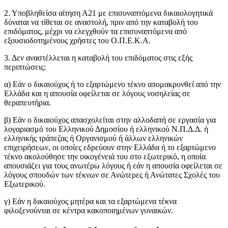
2. Υποβληθείσα αίτηση Α21 με επισυναπτόμενα δικαιολογητικά
δύναται να τίθεται σε αναστολή, πριν από την καταβολή του
επιδόματος, μέχρι να ελεγχθούν τα επισυναπτόμενα από
εξουσιοδοτημένους χρήστες του Ο.Π.Ε.Κ.Α.
3. Δεν αναστέλλεται η καταβολή του επιδόματος στις εξής
περιπτώσεις:
α) Εάν ο δικαιούχος ή το εξαρτώμενο τέκνο απομακρυνθεί από την
Ελλάδα και η απουσία οφείλεται σε λόγους νοσηλείας σε
θεραπευτήρια.
β) Εάν ο δικαιούχος απασχολείται στην αλλοδαπή σε εργασία για
λογαριασμό του Ελληνικού Δημοσίου ή ελληνικού Ν.Π.Δ.Δ. ή
ελληνικής τράπεζας ή Οργανισμού ή άλλων ελληνικών
επιχειρήσεων, οι οποίες εδρεύουν στην Ελλάδα ή το εξαρτώμενο
τέκνο ακολούθησε την οικογένειά του στο εξωτερικό, η οποία
απουσιάζει για τους ανωτέρω λόγους ή εάν η απουσία οφείλεται σε
λόγους σπουδών των τέκνων σε Ανώτερες ή Ανώτατες Σχολές του
Εξωτερικού.
γ) Εάν η δικαιούχος μητέρα και τα εξαρτώμενα τέκνα
φιλοξενούνται σε κέντρα κακοποιημένων γυναικών.