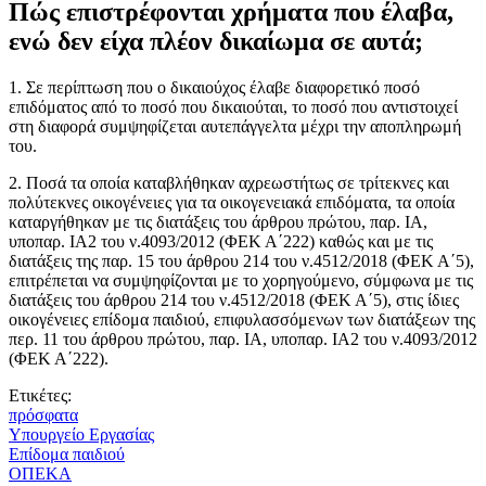
Πώς επιστρέφονται χρήματα που έλαβα,
ενώ δεν είχα πλέον δικαίωμα σε αυτά;
1. Σε περίπτωση που ο δικαιούχος έλαβε διαφορετικό ποσό
επιδόματος από το ποσό που δικαιούται, το ποσό που αντιστοιχεί
στη διαφορά συμψηφίζεται αυτεπάγγελτα μέχρι την αποπληρωμή
του.
2. Ποσά τα οποία καταβλήθηκαν αχρεωστήτως σε τρίτεκνες και
πολύτεκνες οικογένειες για τα οικογενειακά επιδόματα, τα οποία
καταργήθηκαν με τις διατάξεις του άρθρου πρώτου, παρ. ΙΑ,
υποπαρ. ΙΑ2 του ν.4093/2012 (ΦΕΚ Α΄222) καθώς και με τις
διατάξεις της παρ. 15 του άρθρου 214 του ν.4512/2018 (ΦΕΚ Α΄5),
επιτρέπεται να συμψηφίζονται με το χορηγούμενο, σύμφωνα με τις
διατάξεις του άρθρου 214 του ν.4512/2018 (ΦΕΚ Α΄5), στις ίδιες
οικογένειες επίδομα παιδιού, επιφυλασσόμενων των διατάξεων της
περ. 11 του άρθρου πρώτου, παρ. ΙΑ, υποπαρ. ΙΑ2 του ν.4093/2012
(ΦΕΚ Α΄222).
Ετικέτες:
πρόσφατα
Υπουργείο Εργασίας
Επίδομα παιδιού
ΟΠΕΚΑ