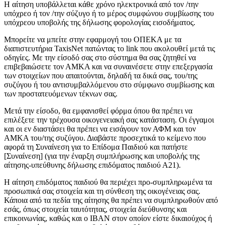
Η αίτηση υποβάλλεται κάθε χρόνο ηλεκτρονικά από τον /την
υπόχρεο ή τον /την σύζυγο ή το μέρος συμφώνου συμβίωσης του
υπόχρεου υποβολής της δήλωσης φορολογίας εισοδήματος.
Μπορείτε να μπείτε στην εφαρμογή του ΟΠΕΚΑ με τα
διαπιστευτήρια TaxisNet πατώντας το link που ακολουθεί μετά τις
οδηγίες. Με την είσοδό σας στο σύστημα θα σας ζητηθεί να
επιβεβαιώσετε τον ΑΜΚΑ και να συναινέσετε στην επεξεργασία
των στοιχείων που απαιτούνται, δηλαδή τα δικά σας, του/της
συζύγου ή του αντισυμβαλλόμενου στο σύμφωνο συμβίωσης και
των προστατευόμενων τέκνων σας.
Μετά την είσοδο, θα εμφανισθεί φόρμα όπου θα πρέπει να
επιλέξετε την τρέχουσα οικογενειακή σας κατάσταση. Οι έγγαμοι
και οι εν διαστάσει θα πρέπει να εισάγουν τον ΑΦΜ και τον
ΑΜΚΑ του/της συζύγου. Διαβάστε προσεχτικά το κείμενο που
αφορά τη Συναίνεση για το Επίδομα Παιδιού και πατήστε
[Συναίνεση] (για την έναρξη συμπλήρωσης και υποβολής της
αίτησης-υπεύθυνης δήλωσης επιδόματος παιδιού Α21).
Η αίτηση επιδόματος παιδιού θα περιέχει προ-συμπληρωμένα τα
προσωπικά σας στοιχεία και τη σύνθεση της οικογένειας σας.
Κάποια από τα πεδία της αίτησης θα πρέπει να συμπληρωθούν από
εσάς, όπως στοιχεία ταυτότητας, στοιχεία διεύθυνσης και
επικοινωνίας, καθώς και o ΙΒΑΝ στον οποίον είστε δικαιούχος ή