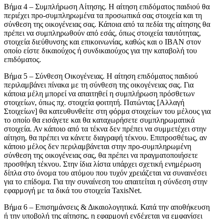
Βήμα 4 – Συμπλήρωση Αίτησης. Η αίτηση επιδόματος παιδιού θα
περιέχει προ-συμπληρωμένα τα προσωπικά σας στοιχεία και τη
σύνθεση της οικογένειας σας. Κάποια από τα πεδία της αίτησης θα
πρέπει να συμπληρωθούν από εσάς, όπως στοιχεία ταυτότητας,
στοιχεία διεύθυνσης και επικοινωνίας, καθώς και o ΙΒΑΝ στον
οποίο είστε δικαιούχος ή συνδικαιούχος για την καταβολή του
επιδόματος.
Βήμα 5 – Σύνθεση Οικογένειας. Η αίτηση επιδόματος παιδιού
περιλαμβάνει πίνακα με τη σύνθεση της οικογένειας σας. Για
κάποια μέλη μπορεί να απαιτηθεί η συμπλήρωση πρόσθετων
στοιχείων, όπως πχ. στοιχεία φοιτητή. Πατώντας [Αλλαγή
Στοιχείων] θα κατευθυνθείτε στη φόρμα στοιχείων του μέλους για
το οποίο θα εισάγετε και θα καταχωρήσετε συμπληρωματικά
στοιχεία. Αν κάποιο από τα τέκνα δεν πρέπει να συμμετέχει στην
αίτηση, θα πρέπει να κάνετε διαγραφή τέκνου. Επιπροσθέτως, αν
κάποιο μέλος δεν περιλαμβάνεται στην προ-συμπληρωμένη
σύνθεση της οικογένειας σας, θα πρέπει να πραγματοποιήσετε
προσθήκη τέκνου. Στην ίδια λίστα υπάρχει σχετική ενημέρωση
δίπλα στο όνομα του ατόμου που τυχόν χρειάζεται να συναινέσει
για το επίδομα. Για την συναίνεση του απαιτείται η σύνδεση στην
εφαρμογή με τα δικά του στοιχεία TaxisNet.
Βήμα 6 – Επισημάνσεις & Δικαιολογητικά. Κατά την αποθήκευση
ή την υποβολή της αίτησης, η εφαρμογή ενδέχεται να εμφανίσει