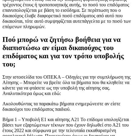
τρέχοντος έτους ή τροποποιητικής αυτής, το ποσό του επιδόματος
επανυπολογίζεται με βάση το εισόδημα. Σε περίπτωση που ο
δικαιούχος έλαβε διαφορετικό ποσό επιδόματος από αυτό που
δικαιούται, τότε αυτό συμψηφίζεται αυτεπάγγελτα με το ποσό των
επόμενων πληρωμών.
Πού μπορώ να ζητήσω βοήθεια για να
διαπιστώσω αν είμαι δικαιούχος του
επιδόματος και για τον τρόπο υποβολής
του;
Στην ιστοσελίδα του ΟΠΕΚΑ – Οδηγίες για την συμπλήρωση της
Αίτησης – Μπορείτε να βρείτε όλα τα βήματα που θα κληθείτε να
κάνετε για να φτάσετε ως την υποβολή της αίτησης σας.
Αναλυτικότερα όμως και εδώ:
Ακολουθώντας τα παρακάτω βήματα ενημερώνεστε αν είστε
δικαιούχοι του επιδόματος παιδιού.­­­­
Βήμα 1 – Υποβολή Ε1 και αίτησης Α21 Το επίδομα υπολογίζεται
βάσει των εξαρτώμενων τέκνων που έχουν δηλωθεί στο Α21 του
έτους 2022 και σύμφωνα με την τελευταία εκκαθαρισμένη
φορολογική δήλωση. Προκειμένου όμως οι δικαιούχοι να