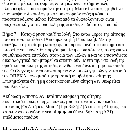
στο κάτω μέρος της φόρμας επισημάνσεις με σημαντικές
πληροφορίες που αφορούν την αίτηση. Μπορεί να σας ζητηθεί να
επισυνάψετε δικαιολογητικά που αφορούν εσάς ή κάποιο
προστατευόμενο μέλος. Κάποια από τα δικαιολογητικά είναι
υποχρεωτικά για την υποβολή της αίτησης επιδόματος παιδιού.
Βήμα 7 – Καταχώρηση και Υποβολή. Στο κάτω μέρος της αίτησης
μπορείτε να πατήσετε [Αποθήκευση] ή [Υποβολή]. Με την
αποθήκευση, η αίτηση καταχωρείται προσωρινά στο σύστημα και
μπορείτε να επανέλθετε αργότερα μία ή περισσότερες φορές για να
συμπληρώσετε επιπλέον στοιχεία των μελών ή και να επισυνάψετε
δικαιολογητικά που μπορεί να απαιτηθούν. Μετά την υποβολή της
οριστική υποβολή της αίτησης δεν θα είναι δυνατή η τροποποίηση
της. Ο έλεγχος των επισυναπτόμενων δικαιολογητικών γίνεται από
τον ΟΠΕΚΑ μόνο μετά την οριστική υποβολή της αίτησης.
Επισημαίνεται ότι η μη οριστικοποιημένη αίτηση δεν θεωρείται
υποβληθείσα.
Ακύρωση Αίτησης. Αν μετά την υποβολή της αίτησης,
διαπιστώσετε πως υπάρχει λάθος, μπορείτε να την ακυρώσετε
πατώντας [Οι Αιτήσεις Μου] / [Προβολή] / [Ακύρωση Αίτησης] και
κατόπιν να εκκινήσετε νέα αίτηση-υπεύθυνη δήλωση (Α21)
επιδόματος παιδιού.
Η καταβολή επιδόματος Παιδιού