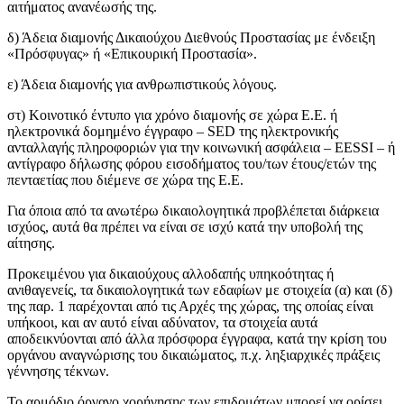
αιτήματος ανανέωσής της.
δ) Άδεια διαμονής Δικαιούχου Διεθνούς Προστασίας με ένδειξη
«Πρόσφυγας» ή «Επικουρική Προστασία».
ε) Άδεια διαμονής για ανθρωπιστικούς λόγους.
στ) Κοινοτικό έντυπο για χρόνο διαμονής σε χώρα Ε.Ε. ή
ηλεκτρονικά δομημένο έγγραφο – SED της ηλεκτρονικής
ανταλλαγής πληροφοριών για την κοινωνική ασφάλεια – EESSI – ή
αντίγραφο δήλωσης φόρου εισοδήματος του/των έτους/ετών της
πενταετίας που διέμενε σε χώρα της Ε.Ε.
Για όποια από τα ανωτέρω δικαιολογητικά προβλέπεται διάρκεια
ισχύος, αυτά θα πρέπει να είναι σε ισχύ κατά την υποβολή της
αίτησης.
Προκειμένου για δικαιούχους αλλοδαπής υπηκοότητας ή
ανιθαγενείς, τα δικαιολογητικά των εδαφίων με στοιχεία (α) και (δ)
της παρ. 1 παρέχονται από τις Αρχές της χώρας, της οποίας είναι
υπήκοοι, και αν αυτό είναι αδύνατον, τα στοιχεία αυτά
αποδεικνύονται από άλλα πρόσφορα έγγραφα, κατά την κρίση του
οργάνου αναγνώρισης του δικαιώματος, π.χ. ληξιαρχικές πράξεις
γέννησης τέκνων.
Το αρμόδιο όργανο χορήγησης των επιδομάτων μπορεί να ορίσει