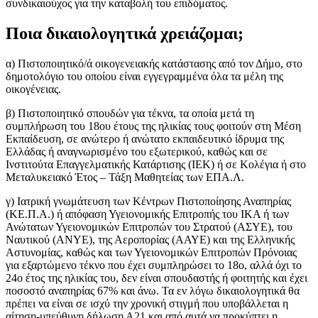
συνδικαιούχος για την καταβολή του επιδόματος.
Ποια δικαιολογητικά χρειάζομαι;
α) Πιστοποιητικό/ά οικογενειακής κατάστασης από τον Δήμο, στο
δημοτολόγιο του οποίου είναι εγγεγραμμένα όλα τα μέλη της
οικογένειας.
β) Πιστοποιητικό σπουδών για τέκνα, τα οποία μετά τη
συμπλήρωση του 18ου έτους της ηλικίας τους φοιτούν στη Μέση
Εκπαίδευση, σε ανώτερο ή ανώτατο εκπαιδευτικό ίδρυμα της
Ελλάδας ή αναγνωρισμένο του εξωτερικού, καθώς και σε
Ινστιτούτα Επαγγελματικής Κατάρτισης (ΙΕΚ) ή σε Κολέγια ή στο
Μεταλυκειακό Έτος – Τάξη Μαθητείας των ΕΠΑ.Λ.
γ) Ιατρική γνωμάτευση των Κέντρων Πιστοποίησης Αναπηρίας
(ΚΕ.Π.Α.) ή απόφαση Υγειονομικής Επιτροπής του ΙΚΑ ή των
Ανώτατων Υγειονομικών Επιτροπών του Στρατού (ΑΣΥΕ), του
Ναυτικού (ΑΝΥΕ), της Αεροπορίας (ΑΑΥΕ) και της Ελληνικής
Αστυνομίας, καθώς και των Υγειονομικών Επιτροπών Πρόνοιας
για εξαρτώμενο τέκνο που έχει συμπληρώσει το 18ο, αλλά όχι το
24ο έτος της ηλικίας του, δεν είναι σπουδαστής ή φοιτητής και έχει
ποσοστό αναπηρίας 67% και άνω. Τα εν λόγω δικαιολογητικά θα
πρέπει να είναι σε ισχύ την χρονική στιγμή που υποβάλλεται η
αίτηση-υπεύθυνη δήλωση Α21 και από αυτά να προκύπτει η