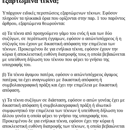
εξαρτώμενα τέκνα;
Υπάρχουν ειδικές περιπτώσεις εξαρτώμενων τέκνων. Εφόσον
πληρούν τα ηλικιακά όρια που ορίζονται στην παρ. 1 του παρόντος
άρθρου, εξαρτώμενα θεωρούνται:
α) Τα τέκνα από προηγούμενο γάμο του ενός ή και των δύο
συζύγων, σε περίπτωση έγγαμων, εφόσον ο αιτών/υπόχρεος ή η
σύζυγός του έχουν με δικαστική απόφαση την επιμέλεια των
τέκνων. Προκειμένου δε για ενήλικα τέκνα, εφόσον έχουν την
κύρια ή αποκλειστική ευθύνη διατροφής τους η οποία βεβαιώνεται
με υπεύθυνη δήλωση του τέκνου που φέρει το γνήσιο της
υπογραφής του.
β) Τα τέκνα άγαμου πατέρα, εφόσον ο αιτών/υπόχρεος άγαμος
πατέρας τα έχει αναγνωρίσει με δικαστική απόφαση ή
συμβολαιογραφική πράξη και έχει την επιμέλεια με δικαστική
απόφαση.
γ) Τα τέκνα συζύγων σε διάσταση, εφόσον ο αιτών γονέας έχει με
δικαστική απόφαση ή συμβολαιογραφική πράξη ή ιδιωτικό
συμφωνητικό την επιμέλεια των τέκνων ή υπεύθυνη δήλωση του
άλλου γονέα η οποία φέρει το γνήσιο της υπογραφής του.
Προκειμένου δε για ενήλικα τέκνα, εφόσον έχει την κύρια ή
αποκλειστική ευθύνη διατροφής των τέκνων, η οποία βεβαιώνεται