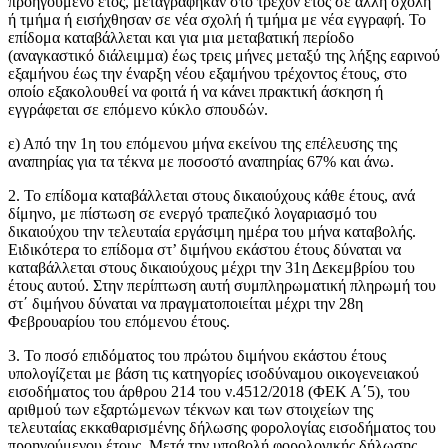
προηγούμενο έτος, μεταγράφηκαν στο τρέχον έτος σε άλλη σχολή
ή τμήμα ή εισήχθησαν σε νέα σχολή ή τμήμα με νέα εγγραφή. Το
επίδομα καταβάλλεται και για μια μεταβατική περίοδο
(αναγκαστικό διάλειμμα) έως τρεις μήνες μεταξύ της λήξης εαρινού
εξαμήνου έως την έναρξη νέου εξαμήνου τρέχοντος έτους, στο
οποίο εξακολουθεί να φοιτά ή να κάνει πρακτική άσκηση ή
εγγράφεται σε επόμενο κύκλο σπουδών.
ε) Από την 1η του επόμενου μήνα εκείνου της επέλευσης της
αναπηρίας για τα τέκνα με ποσοστό αναπηρίας 67% και άνω.
2. Το επίδομα καταβάλλεται στους δικαιούχους κάθε έτους, ανά
δίμηνο, με πίστωση σε ενεργό τραπεζικό λογαριασμό του
δικαιούχου την τελευταία εργάσιμη ημέρα του μήνα καταβολής.
Ειδικότερα το επίδομα στ’ διμήνου εκάστου έτους δύναται να
καταβάλλεται στους δικαιούχους μέχρι την 31η Δεκεμβρίου του
έτους αυτού. Στην περίπτωση αυτή συμπληρωματική πληρωμή του
στ΄ διμήνου δύναται να πραγματοποιείται μέχρι την 28η
Φεβρουαρίου του επόμενου έτους.
3. Το ποσό επιδόματος του πρώτου διμήνου εκάστου έτους
υπολογίζεται με βάση τις κατηγορίες ισοδύναμου οικογενειακού
εισοδήματος του άρθρου 214 του ν.4512/2018 (ΦΕΚ Α΄5), του
αριθμού των εξαρτώμενων τέκνων και των στοιχείων της
τελευταίας εκκαθαρισμένης δήλωσης φορολογίας εισοδήματος του
προηγούμενου έτους. Μετά την υποβολή φορολογικής δήλωσης