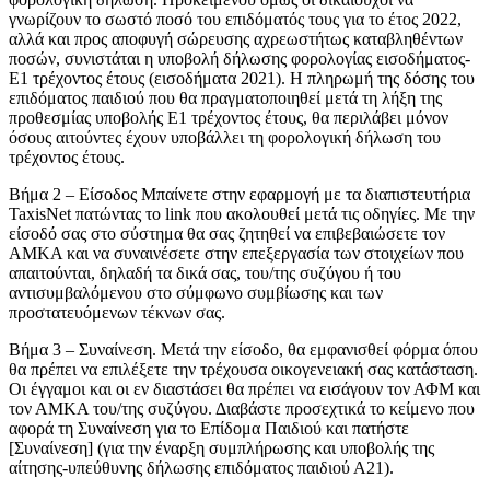
γνωρίζουν το σωστό ποσό του επιδόματός τους για το έτος 2022,
αλλά και προς αποφυγή σώρευσης αχρεωστήτως καταβληθέντων
ποσών, συνιστάται η υποβολή δήλωσης φορολογίας εισοδήματος-
Ε1 τρέχοντος έτους (εισοδήματα 2021). Η πληρωμή της δόσης του
επιδόματος παιδιού που θα πραγματοποιηθεί μετά τη λήξη της
προθεσμίας υποβολής Ε1 τρέχοντος έτους, θα περιλάβει μόνον
όσους αιτούντες έχουν υποβάλλει τη φορολογική δήλωση του
τρέχοντος έτους.
Βήμα 2 – Είσοδος Μπαίνετε στην εφαρμογή με τα διαπιστευτήρια
TaxisNet πατώντας το link που ακολουθεί μετά τις οδηγίες. Με την
είσοδό σας στο σύστημα θα σας ζητηθεί να επιβεβαιώσετε τον
ΑΜΚΑ και να συναινέσετε στην επεξεργασία των στοιχείων που
απαιτούνται, δηλαδή τα δικά σας, του/της συζύγου ή του
αντισυμβαλόμενου στο σύμφωνο συμβίωσης και των
προστατευόμενων τέκνων σας.
Βήμα 3 – Συναίνεση. Μετά την είσοδο, θα εμφανισθεί φόρμα όπου
θα πρέπει να επιλέξετε την τρέχουσα οικογενειακή σας κατάσταση.
Οι έγγαμοι και οι εν διαστάσει θα πρέπει να εισάγουν τον ΑΦΜ και
τον ΑΜΚΑ του/της συζύγου. Διαβάστε προσεχτικά το κείμενο που
αφορά τη Συναίνεση για το Επίδομα Παιδιού και πατήστε
[Συναίνεση] (για την έναρξη συμπλήρωσης και υποβολής της
αίτησης-υπεύθυνης δήλωσης επιδόματος παιδιού Α21).