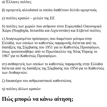
α) Έλληνες πολίτες
β) ομογενείς αλλοδαποί οι οποίοι διαθέτουν δελτίο ομογενούς
γ) πολίτες κρατών – μελών της ΕΕ
δ) πολίτες των χωρών που ανήκουν στον Ευρωπαϊκό Οικονομικό
Χώρο (Νορβηγία, Ισλανδία και Λιχτενστάιν) και Ελβετοί πολίτες
ε) Αναγνωρισμένοι πρόσφυγες που διαμένουν μόνιμα στην
Ελλάδα, των οποίων το καθεστώς παραμονής διέπεται από τις
διατάξεις της Σύμβασης του 1951 για το Καθεστώς Προσφύγων,
όπως τροποποιήθηκε από το Πρωτόκολλο της Νέας Υόρκης το
1967 για το Καθεστώς Προσφύγων.
στ) ανιθαγενείς των οποίων το καθεστώς παραμονής στην Ελλάδα
διέπεται από τις διατάξεις της Σύμβασης του 1954 για το Καθεστώς
των Ανιθαγενών.
ζ) δικαιούχοι του ανθρωπιστικού καθεστώτος
η) πολίτες άλλων κρατών
Πώς μπορώ να κάνω αίτηση;