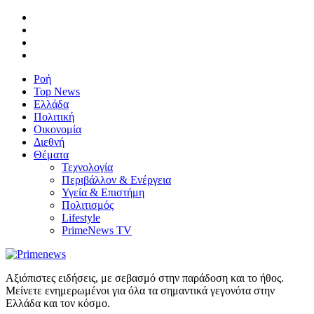
Ροή
Top News
Ελλάδα
Πολιτική
Οικονομία
Διεθνή
Θέματα
Τεχνολογία
Περιβάλλον & Ενέργεια
Υγεία & Επιστήμη
Πολιτισμός
Lifestyle
PrimeNews TV
Αξιόπιστες ειδήσεις, με σεβασμό στην παράδοση και το ήθος.
Μείνετε ενημερωμένοι για όλα τα σημαντικά γεγονότα στην
Ελλάδα και τον κόσμο.