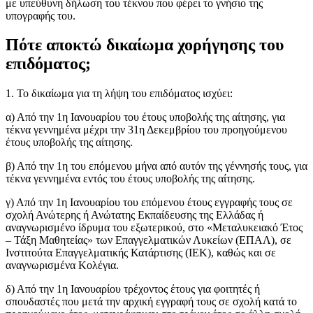
με υπεύθυνη δήλωση του τέκνου που φέρει το γνήσιο της
υπογραφής του.
Πότε αποκτώ δικαίωμα χορήγησης του
επιδόματος;
1. Το δικαίωμα για τη λήψη του επιδόματος ισχύει:
α) Από την 1η Ιανουαρίου του έτους υποβολής της αίτησης, για
τέκνα γεννημένα μέχρι την 31η Δεκεμβρίου του προηγούμενου
έτους υποβολής της αίτησης.
β) Από την 1η του επόμενου μήνα από αυτόν της γέννησής τους, για
τέκνα γεννημένα εντός του έτους υποβολής της αίτησης.
γ) Από την 1η Ιανουαρίου του επόμενου έτους εγγραφής τους σε
σχολή Ανώτερης ή Ανώτατης Εκπαίδευσης της Ελλάδας ή
αναγνωρισμένο ίδρυμα του εξωτερικού, στο «Μεταλυκειακό Έτος
– Τάξη Μαθητείας» των Επαγγελματικών Λυκείων (ΕΠΑΛ), σε
Ινστιτούτα Επαγγελματικής Κατάρτισης (ΙΕΚ), καθώς και σε
αναγνωρισμένα Κολέγια.
δ) Από την 1η Ιανουαρίου τρέχοντος έτους για φοιτητές ή
σπουδαστές που μετά την αρχική εγγραφή τους σε σχολή κατά το