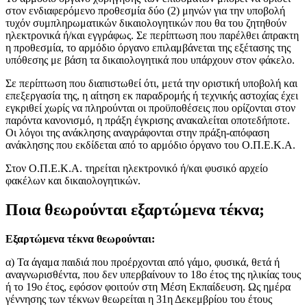
στον ενδιαφερόμενο προθεσμία δύο (2) μηνών για την υποβολή
τυχόν συμπληρωματικών δικαιολογητικών που θα του ζητηθούν
ηλεκτρονικά ή/και εγγράφως. Σε περίπτωση που παρέλθει άπρακτη
η προθεσμία, το αρμόδιο όργανο επιλαμβάνεται της εξέτασης της
υπόθεσης με βάση τα δικαιολογητικά που υπάρχουν στον φάκελο.
Σε περίπτωση που διαπιστωθεί ότι, μετά την οριστική υποβολή και
επεξεργασία της, η αίτηση εκ παραδρομής ή τεχνικής αστοχίας έχει
εγκριθεί χωρίς να πληρούνται οι προϋποθέσεις που ορίζονται στον
παρόντα κανονισμό, η πράξη έγκρισης ανακαλείται οποτεδήποτε.
Οι λόγοι της ανάκλησης αναγράφονται στην πράξη-απόφαση
ανάκλησης που εκδίδεται από το αρμόδιο όργανο του Ο.Π.Ε.Κ.Α.
Στον Ο.Π.Ε.Κ.Α. τηρείται ηλεκτρονικό ή/και φυσικό αρχείο
φακέλων και δικαιολογητικών.
Ποια θεωρούνται εξαρτώμενα τέκνα;
Εξαρτώμενα τέκνα θεωρούνται:
α) Τα άγαμα παιδιά που προέρχονται από γάμο, φυσικά, θετά ή
αναγνωρισθέντα, που δεν υπερβαίνουν το 18ο έτος της ηλικίας τους
ή το 19ο έτος, εφόσον φοιτούν στη Μέση Εκπαίδευση. Ως ημέρα
γέννησης των τέκνων θεωρείται η 31η Δεκεμβρίου του έτους