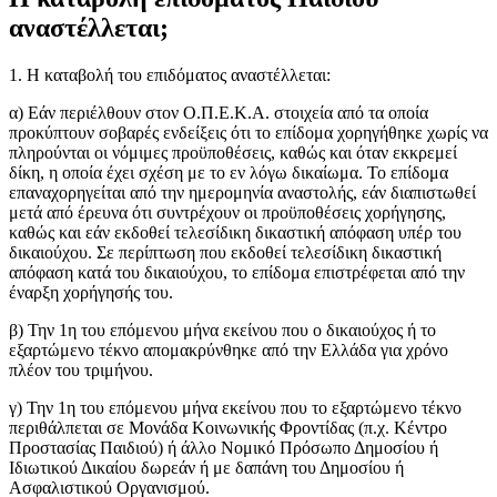
αναστέλλεται;
1. Η καταβολή του επιδόματος αναστέλλεται:
α) Εάν περιέλθουν στον Ο.Π.Ε.Κ.Α. στοιχεία από τα οποία
προκύπτουν σοβαρές ενδείξεις ότι το επίδομα χορηγήθηκε χωρίς να
πληρούνται οι νόμιμες προϋποθέσεις, καθώς και όταν εκκρεμεί
δίκη, η οποία έχει σχέση με το εν λόγω δικαίωμα. Το επίδομα
επαναχορηγείται από την ημερομηνία αναστολής, εάν διαπιστωθεί
μετά από έρευνα ότι συντρέχουν οι προϋποθέσεις χορήγησης,
καθώς και εάν εκδοθεί τελεσίδικη δικαστική απόφαση υπέρ του
δικαιούχου. Σε περίπτωση που εκδοθεί τελεσίδικη δικαστική
απόφαση κατά του δικαιούχου, το επίδομα επιστρέφεται από την
έναρξη χορήγησής του.
β) Την 1η του επόμενου μήνα εκείνου που ο δικαιούχος ή το
εξαρτώμενο τέκνο απομακρύνθηκε από την Ελλάδα για χρόνο
πλέον του τριμήνου.
γ) Την 1η του επόμενου μήνα εκείνου που το εξαρτώμενο τέκνο
περιθάλπεται σε Μονάδα Κοινωνικής Φροντίδας (π.χ. Κέντρο
Προστασίας Παιδιού) ή άλλο Νομικό Πρόσωπο Δημοσίου ή
Ιδιωτικού Δικαίου δωρεάν ή με δαπάνη του Δημοσίου ή
Ασφαλιστικού Οργανισμού.