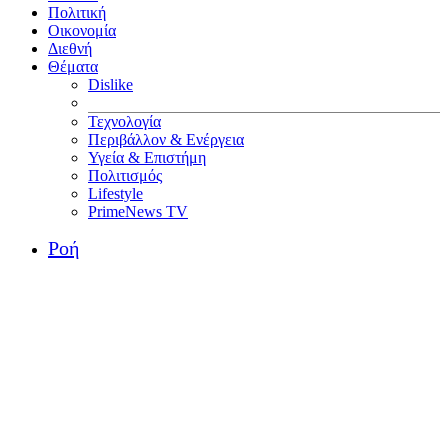
Πολιτική
Οικονομία
Διεθνή
Θέματα
Dislike
Τεχνολογία
Περιβάλλον & Ενέργεια
Υγεία & Επιστήμη
Πολιτισμός
Lifestyle
PrimeNews TV
Ροή