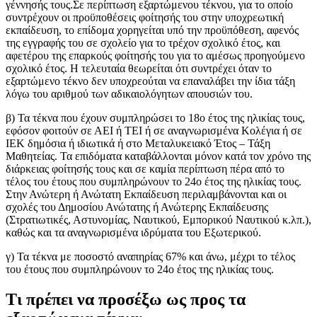
γέννησής τους.Σε περίπτωση εξαρτώμενου τέκνου, για το οποίο
συντρέχουν οι προϋποθέσεις φοίτησής του στην υποχρεωτική
εκπαίδευση, το επίδομα χορηγείται υπό την προϋπόθεση, αφενός
της εγγραφής του σε σχολείο για το τρέχον σχολικό έτος, και
αφετέρου της επαρκούς φοίτησής του για το αμέσως προηγούμενο
σχολικό έτος. Η τελευταία θεωρείται ότι συντρέχει όταν το
εξαρτώμενο τέκνο δεν υποχρεούται να επαναλάβει την ίδια τάξη
λόγω του αριθμού των αδικαιολόγητων απουσιών του.
β) Τα τέκνα που έχουν συμπληρώσει το 18ο έτος της ηλικίας τους,
εφόσον φοιτούν σε ΑΕΙ ή TEI ή σε αναγνωρισμένα Κολέγια ή σε
ΙΕΚ δημόσια ή ιδιωτικά ή στο Μεταλυκειακό Έτος – Τάξη
Μαθητείας. Τα επιδόματα καταβάλλονται μόνον κατά τον χρόνο της
διάρκειας φοίτησής τους και σε καμία περίπτωση πέρα από το
τέλος του έτους που συμπληρώνουν το 24ο έτος της ηλικίας τους.
Στην Ανώτερη ή Ανώτατη Εκπαίδευση περιλαμβάνονται και οι
σχολές του Δημοσίου Ανώτατης ή Ανώτερης Εκπαίδευσης
(Στρατιωτικές, Αστυνομίας, Ναυτικού, Εμπορικού Ναυτικού κ.λπ.),
καθώς και τα αναγνωρισμένα ιδρύματα του Εξωτερικού.
γ) Τα τέκνα με ποσοστό αναπηρίας 67% και άνω, μέχρι το τέλος
του έτους που συμπληρώνουν το 24ο έτος της ηλικίας τους.
Τι πρέπει να προσέξω ως προς τα