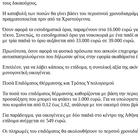
τους δικαιούχους.
Η καταβολή των ποσών θα γίνει βάσει του περυσινού χρονοδιαγράμ
πραγματοποιείται πριν από τα Χριστούγεννα.
Όσον αφορά τα εισοδηματικά όρια, παραμένουν στα 16.000 ευρώ για 
τέκνο. Συνεπώς, το εισοδηματικό όριο για νοικοκυριά με ένα παιδί 
με τρία παιδιά το όριο αυξάνεται από 33.000 ευρώ σε 39.000 ευρώ.
Πρωτότυπα, όσον αφορά τα φυσικά πρόσωπα που ασκούν επιχειρηματικ
αυτοαπασχολούμενοι που δήλωσαν φέτος στην εφορία ακαθάριστα έ
Επιπλέον, για να λάβει κάποιος το επίδομα, η συνολική αξία της ακί
μονογονεϊκή οικογένεια.
Ποσά Επιδόματος Θέρμανσης και Τρόπος Υπολογισμού
Τα ποσά του επιδόματος θέρμανσης καθορίζονται με βάση την περιοχ
προσαύξηση που μπορεί να φτάσει τα 1.000 ευρώ. Για να υπολογιστε
που κυμαίνεται από 0,12 έως 1,62, ανάλογα με τον οικισμό όπου βρ
Για παράδειγμα, για οικογένειες με δύο παιδιά στο κέντρο της Αθή
επίδομα ανέρχεται σε 549 ευρώ.
Οι πληρωμές του επιδόματος θα ακολουθήσουν το περσινό χρονοδιά