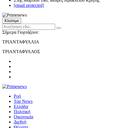
25ης Μαρτίου 140, Μοίρες Ηρακλείου Κρήτης
[email protected]
Κλείσιμο
Σήμερα Γιορτάζουν:
ΤΡΙΑΝΤΑΦΥΛΛΙΑ
ΤΡΙΑΝΤΑΦΥΛΛΟΣ
Ροή
Top News
Ελλάδα
Πολιτική
Οικονομία
Διεθνή
Θέματα