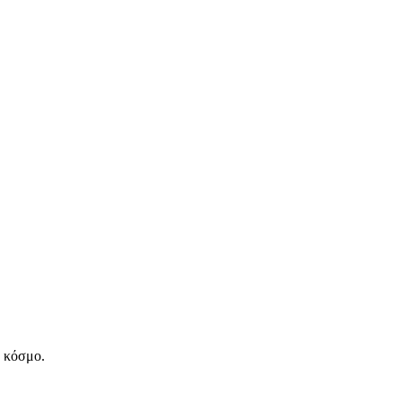
ν κόσμο.