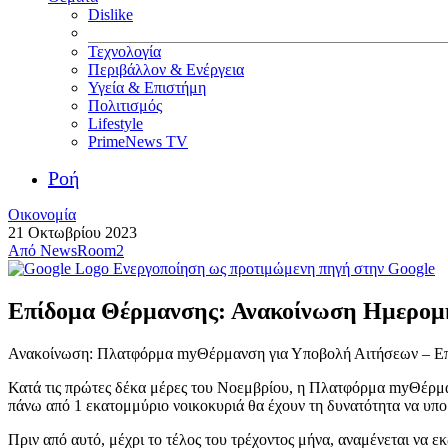
Dislike
Τεχνολογία
Περιβάλλον & Ενέργεια
Υγεία & Επιστήμη
Πολιτισμός
Lifestyle
PrimeNews TV
Ροή
Οικονομία
21 Οκτωβρίου 2023
Από
NewsRoom2
Ενεργοποίηση ως προτιμώμενη πηγή στην Google
Επίδομα Θέρμανσης: Ανακοίνωση Ημερομην
Ανακοίνωση: Πλατφόρμα myΘέρμανση για Υποβολή Αιτήσεων – Ε
Κατά τις πρώτες δέκα μέρες του Νοεμβρίου, η Πλατφόρμα myΘέρμαν
πάνω από 1 εκατομμύριο νοικοκυριά θα έχουν τη δυνατότητα να υποβ
Πριν από αυτό, μέχρι το τέλος του τρέχοντος μήνα, αναμένεται να εκ