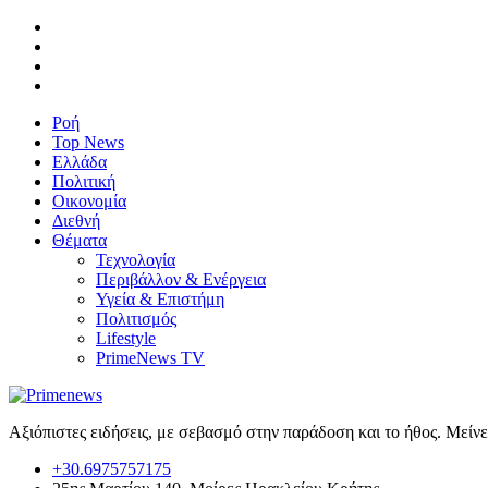
Ροή
Top News
Ελλάδα
Πολιτική
Οικονομία
Διεθνή
Θέματα
Τεχνολογία
Περιβάλλον & Ενέργεια
Υγεία & Επιστήμη
Πολιτισμός
Lifestyle
PrimeNews TV
Αξιόπιστες ειδήσεις, με σεβασμό στην παράδοση και το ήθος. Μείν
+30.6975757175