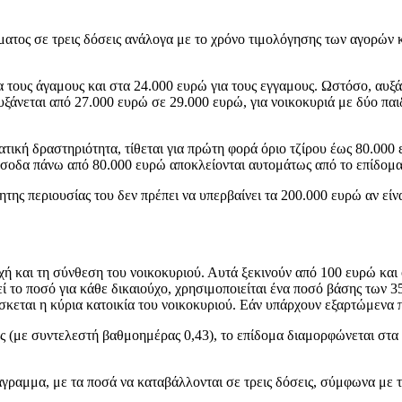
ματος σε τρεις δόσεις ανάλογα με το χρόνο τιμολόγησης των αγορών
τους άγαμους και στα 24.000 ευρώ για τους εγγαμους. Ωστόσο, αυξάνο
αυξάνεται από 27.000 ευρώ σε 29.000 ευρώ, για νοικοκυριά με δύο πα
ή δραστηριότητα, τίθεται για πρώτη φορά όριο τζίρου έως 80.000 ευ
σοδα πάνω από 80.000 ευρώ αποκλείονται αυτομάτως από το επίδομ
νητης περιουσίας του δεν πρέπει να υπερβαίνει τα 200.000 ευρώ αν είν
ή και τη σύνθεση του νοικοκυριού. Αυτά ξεκινούν από 100 ευρώ και 
ί το ποσό για κάθε δικαιούχο, χρησιμοποιείται ένα ποσό βάσης των 
ίσκεται η κύρια κατοικία του νοικοκυριού. Εάν υπάρχουν εξαρτώμενα 
νας (με συντελεστή βαθμοημέρας 0,43), το επίδομα διαμορφώνεται στ
γραμμα, με τα ποσά να καταβάλλονται σε τρεις δόσεις, σύμφωνα με