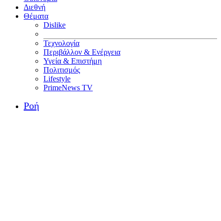
Διεθνή
Θέματα
Dislike
Τεχνολογία
Περιβάλλον & Ενέργεια
Υγεία & Επιστήμη
Πολιτισμός
Lifestyle
PrimeNews TV
Ροή