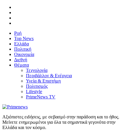
Ροή
Top News
Ελλάδα
Πολιτική
Οικονομία
Διεθνή
Θέματα
Τεχνολογία
Περιβάλλον & Ενέργεια
Υγεία & Επιστήμη
Πολιτισμός
Lifestyle
PrimeNews TV
Αξιόπιστες ειδήσεις, με σεβασμό στην παράδοση και το ήθος.
Μείνετε ενημερωμένοι για όλα τα σημαντικά γεγονότα στην
Ελλάδα και τον κόσμο.