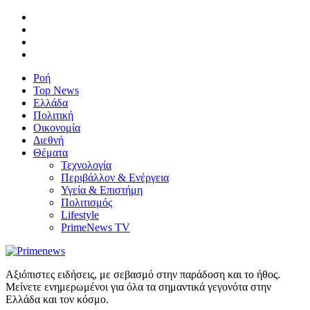
Ροή
Top News
Ελλάδα
Πολιτική
Οικονομία
Διεθνή
Θέματα
Τεχνολογία
Περιβάλλον & Ενέργεια
Υγεία & Επιστήμη
Πολιτισμός
Lifestyle
PrimeNews TV
Αξιόπιστες ειδήσεις, με σεβασμό στην παράδοση και το ήθος.
Μείνετε ενημερωμένοι για όλα τα σημαντικά γεγονότα στην
Ελλάδα και τον κόσμο.