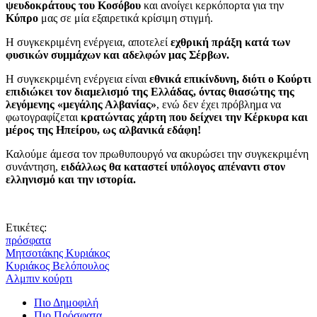
ψευδοκράτους του Κοσόβου
και ανοίγει κερκόπορτα για την
Κύπρο
μας σε μία εξαιρετικά κρίσιμη στιγμή.
Η συγκεκριμένη ενέργεια, αποτελεί
εχθρική πράξη κατά των
φυσικών συμμάχων και αδελφών μας Σέρβων.
Η συγκεκριμένη ενέργεια είναι
εθνικά επικίνδυνη, διότι ο Κούρτι
επιδιώκει τον διαμελισμό της Ελλάδας, όντας θιασώτης της
λεγόμενης «μεγάλης Αλβανίας»
, ενώ δεν έχει πρόβλημα να
φωτογραφίζεται
κρατώντας χάρτη που δείχνει την Κέρκυρα και
μέρος της Ηπείρου, ως αλβανικά εδάφη!
Καλούμε άμεσα τον πρωθυπουργό να ακυρώσει την συγκεκριμένη
συνάντηση,
ειδάλλως θα καταστεί υπόλογος απέναντι στον
ελληνισμό και την ιστορία.
Ετικέτες:
πρόσφατα
Μητσοτάκης Κυριάκος
Κυριάκος Βελόπουλος
Αλμπιν κούρτι
Πιο Δημοφιλή
Πιο Πρόσφατα