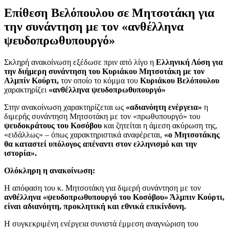
Επίθεση Βελόπουλου σε Μητσοτάκη για
την συνάντηση με τον «ανθέλληνα
ψευδοπρωθυπουργό»
Σκληρή ανακοίνωση εξέδωσε πριν από λίγο η
Ελληνική Λύση για
την διήμερη συνάντηση του Κυριάκου Μητσοτάκη με τον
Αλμπίν Κούρτι,
τον οποίο το κόμμα του
Κυριάκου Βελόπουλου
χαρακτηρίζει
«ανθέλληνα ψευδοπρωθυπουργό»
Στην ανακοίνωση χαρακτηρίζεται ως
«αδιανόητη ενέργεια»
η
διμερής συνάντηση Μητσοτάκη με τον «πρωθυπουργό» του
ψευδοκράτους του Κοσόβου
και ζητείται η άμεση ακύρωση της,
«ειδάλλως» – όπως χαρακτηριστικά αναφέρεται,
«ο Μητσοτάκης
θα καταστεί υπόλογος απέναντι στον ελληνισμό και την
ιστορία».
Ολόκληρη η ανακοίνωση:
Η απόφαση του κ. Μητσοτάκη για διμερή συνάντηση με τον
ανθέλληνα «ψευδοπρωθυπουργό του Κοσόβου» Άλμπιν Κούρτι,
είναι αδιανόητη, προκλητική και εθνικά επικίνδυνη.
Η συγκεκριμένη ενέργεια συνιστά έμμεση αναγνώριση του