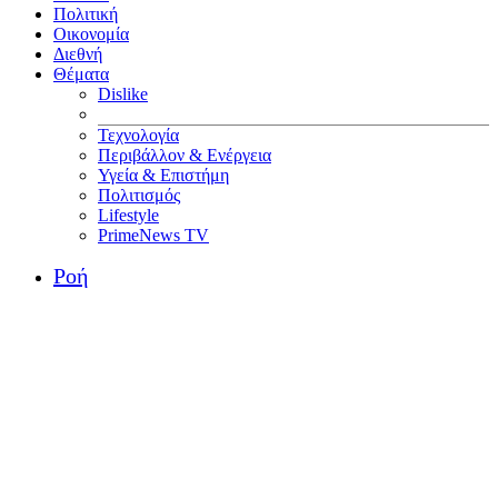
Πολιτική
Οικονομία
Διεθνή
Θέματα
Dislike
Τεχνολογία
Περιβάλλον & Ενέργεια
Υγεία & Επιστήμη
Πολιτισμός
Lifestyle
PrimeNews TV
Ροή