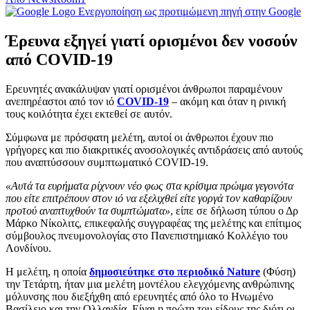
Ενεργοποίηση ως προτιμώμενη πηγή στην Google
Έρευνα εξηγεί γιατί ορισμένοι δεν νοσούν
από COVID-19
Ερευνητές ανακάλυψαν γιατί ορισμένοι άνθρωποι παραμένουν
ανεπηρέαστοι από τον ιό
COVID-19
– ακόμη και όταν η ρινική
τους κοιλότητα έχει εκτεθεί σε αυτόν.
Σύμφωνα με πρόσφατη μελέτη, αυτοί οι άνθρωποι έχουν πιο
γρήγορες και πιο διακριτικές ανοσολογικές αντιδράσεις από αυτούς
που αναπτύσσουν συμπτωματικό COVID-19.
«Αυτά τα ευρήματα ρίχνουν νέο φως στα κρίσιμα πρώιμα γεγονότα
που είτε επιτρέπουν στον ιό να εξελιχθεί είτε γοργά τον καθαρίζουν
προτού αναπτυχθούν τα συμπτώματα»
, είπε σε δήλωση τύπου ο Δρ
Μάρκο Νίκολιτς, επικεφαλής συγγραφέας της μελέτης και επίτιμος
σύμβουλος πνευμονολογίας στο Πανεπιστημιακό Κολλέγιο του
Λονδίνου.
Η μελέτη, η οποία
δημοσιεύτηκε στο περιοδικό Nature
(Φύση)
την Τετάρτη, ήταν μια μελέτη μοντέλου ελεγχόμενης ανθρώπινης
μόλυνσης που διεξήχθη από ερευνητές από όλο το Ηνωμένο
Βασίλειο και την Ολλανδία. Είναι η πρώτη του είδους της διότι οι