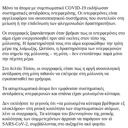
Μόνο τα άτομα με συμπτωματικό COVID-19 εκδήλωσαν
συστηματικές αντιδράσεις ιντερφερόνης. Οι ιντερφερόνες είναι
αγγελιοφόροι του ανοσοποιητικού συστήματος που συντελούν στη
μείωση ή την επιδείνωση των φλεγμονωδών δραστηριοτήτων.
Οι συγγραφείς ξαφνιάστηκαν όταν βρήκαν πως οι ιντερφερόνες στο
αίμα είχαν ενεργοποιηθεί πριν από εκείνες στον τόπο της
μόλυνσης. Η δραστηριότητά τους στο αίμα κορυφώθηκε την τρίτη
μέρα της λοίμωξης. Ωστόσο, η δραστηριότητα των ιντερφερονών
στο σημείο της μόλυνσης – τη μύτη – δεν εντοπίστηκε παρά μόνο
την πέμπτη μέρα.
Στο δελτίο Τύπου, οι συγγραφείς είπαν πως η αργή ανοσολογική
αντίδραση στη μύτη πιθανόν να επέτρεψε στη μόλυνση να
εγκατασταθεί πιο γρήγορα.
Τα ασυμπτωματικά άτομα δεν εμφάνισαν συστηματικές
αντιδράσεις ιντερφερονών και σπάνια είχαν μολυσμένα κύτταρα.
Δεν εκπλήσσε το γεγονός ότι «τα μολυσμένα κύτταρα βρέθηκαν εξ
ολοκλήρου» στη ρινική κοιλότητα των συμπτωματικών ατόμων,
λένε οι συγγραφείς. Τα κύτταρα του βλεννογόνου της ρινικής
κοιλότητας των συμμετεχόντων άρχισαν να παράγουν τον ιό
SARS-CoV-2, συμβάλλοντας στο αυξημένο ιικό φορτίο.