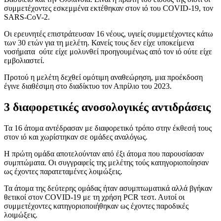
συμμετέχοντες εσκεμμένα εκτέθηκαν στον ιό του COVID-19, τον
SARS-CoV-2.
Οι ερευνητές επιστράτευσαν 16 νέους, υγιείς συμμετέχοντες κάτω
των 30 ετών για τη μελέτη. Κανείς τους δεν είχε υποκείμενα
νοσήματα ούτε είχε μολυνθεί προηγουμένως από τον ιό ούτε είχε
εμβολιαστεί.
Προτού η μελέτη δεχθεί ομότιμη αναθεώρηση, μια προέκδοση
έγινε διαθέσιμη στο διαδίκτυο τον Απρίλιο του 2023.
3 διαφορετικές ανοσολογικές αντιδράσεις
Τα 16 άτομα αντέδρασαν με διαφορετικό τρόπο στην έκθεσή τους
στον ιό και χωρίστηκαν σε ομάδες αναλόγως.
Η πρώτη ομάδα αποτελούνταν από έξι άτομα που παρουσίασαν
συμπτώματα. Οι συγγραφείς της μελέτης τούς κατηγοριοποίησαν
ως έχοντες παρατεταμένες λοιμώξεις.
Τα άτομα της δεύτερης ομάδας ήταν ασυμπτωματικά αλλά βγήκαν
θετικοί στον COVID-19 με τη χρήση PCR τεστ. Αυτοί οι
συμμετέχοντες κατηγοριοποιήθηκαν ως έχοντες παροδικές
λοιμώξεις.