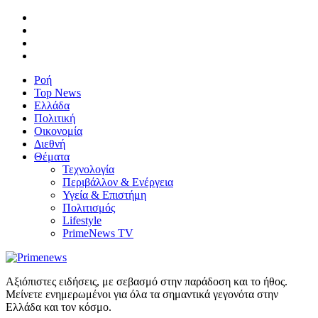
Ροή
Top News
Ελλάδα
Πολιτική
Οικονομία
Διεθνή
Θέματα
Τεχνολογία
Περιβάλλον & Ενέργεια
Υγεία & Επιστήμη
Πολιτισμός
Lifestyle
PrimeNews TV
Αξιόπιστες ειδήσεις, με σεβασμό στην παράδοση και το ήθος.
Μείνετε ενημερωμένοι για όλα τα σημαντικά γεγονότα στην
Ελλάδα και τον κόσμο.