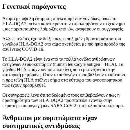
Γενετικοί παράγοντες
Άτομα με υψηλή έκφραση συγκεκριμένων γονιδίων, όπως το
HLA-DQA2, «είναι ικανότερα στο να προλαμβάνουν το ξεκίνημα
μιας παρατεταμένης λοίμωξης από ιό», αναφέρουν οι συγγραφείς.
Άλλες μελέτες έχουν δείξει πως η αυξημένη δραστηριότητα του
γονιδίου HLA-DQA2 στο αίμα σχετίζεται με πιο ήπια πρόοδο της
ασθένειας COVID-19.
Το HLA-DQA2 είναι ένα από τα πολλά γονίδια ανθρώπινων
αντιγόνων λευκοκυττάρων (human leukocyte antigen – HLA). Τα
γονίδια HLA φτιάχνουν τις πρωτεΐνες που εμφανίζονται στην
κυτταρική μεμβράνη. Όταν τα παθογόνα προσβάλλουν τα κύτταρα,
η πρωτεΐνη HLA στέλνει σήμα στα κύτταρα του ανοσοποιητικού
πως έχουν προσβληθεί.
Οι συγγραφείς λένε ότι τα δεδομένα τους επιβεβαιώνουν πως η
δραστηριότητα των HLA-DQA2 προστατεύει ενάντια στην
περαιτέρω παραγωγή ιών SARS-CoV-2 στα μολυσμένα κύτταρα.
Άνθρωποι με συμπτώματα είχαν
συστηματικές αντιδράσεις