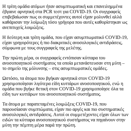
Η τρίτη ομάδα ατόμων ήταν ασυμπτωματική και επανειλημμένα
έβγαινε αρνητική στα PCR τεστ για COVID-19. Οι συγγραφείς
επιβεβαίωσαν πως οι συμμετέχοντες αυτοί είχαν μολυνθεί αλλά
καθάρισαν την λοίμωξη τόσο γρήγορα που αυτές καθορίστηκαν ως
ανεπιτυχείς λοιμώξεις.
Η δεύτερη και τρίτη ομάδα, που είχαν ασυμπτωματικό COVID-19,
είχαν γρηγορότερες ή πιο διακριτικές ανοσολογικές αντιδράσεις,
σύμφωνα με τους συγγραφείς της μελέτης.
Την πρώτη μέρα, οι συγγραφείς εντόπισαν κύτταρα του
ανοσοποιητικού συστήματος τα οποία μετανάστευσαν στη μύτη –
το σημείο της μόλυνσης – στις ασυμπτωματικές ομάδες.
Ωστόσο, τα άτομα που βγήκαν αρνητικά στον COVID-19
χρησιμοποίησαν λιγότερα είδη κυττάρων ανοσοποιητικού, ενώ η
ομάδα που βγήκε θετική στον COVID-19 χρησιμοποίησε όλα τα
είδη των κυττάρων του ανοσοποιητικού συστήματος.
Τα άτομα με παρατεταμένες λοιμώξεις COVID-19, που
παρουσίασαν συμπτώματα, είχαν πιο αργές και πιο συστηματικές
ανοσολογικές αντιδράσεις. Αυτοί οι συμμετέχοντες είχαν όλων των
ειδών τα κύτταρα ανοσοποιητικού συστήματος να πηγαίνουν στην
μύτη την πέμπτη μέρα παρά την πρώτη.