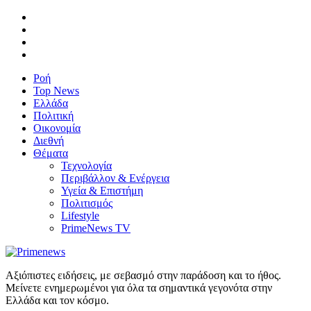
Ροή
Top News
Ελλάδα
Πολιτική
Οικονομία
Διεθνή
Θέματα
Τεχνολογία
Περιβάλλον & Ενέργεια
Υγεία & Επιστήμη
Πολιτισμός
Lifestyle
PrimeNews TV
Αξιόπιστες ειδήσεις, με σεβασμό στην παράδοση και το ήθος.
Μείνετε ενημερωμένοι για όλα τα σημαντικά γεγονότα στην
Ελλάδα και τον κόσμο.