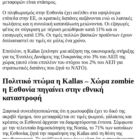
μεταφορών είναι στάσιμος.
Ο πληθωρισμός στην Εσθονία έχει ανέλθει στα υψηλότερα
επίπεδα στην ΕΕ, οι κρατικές δαπάνες αυξάνονται ενώ οι λιανικές
πωλήσεις και η συνολική κατανάλωση μειώνονται. Οι εξαγωγές
φέτος σε σύγκριση με πέρυσι μειώθηκαν κατά 11% και οι
εισαγωγές κατά 13%. Οι τιμές πολλών βασικών προϊόντων έχουν
διπλασιαστεί σε τιμές σε μόλις ένα χρόνο.
Επιπλέον, η Kallas ξεκίνησε μια αύξηση της οικονομικής στήριξης
για τις Ένοπλες Δυνάμεις της Ουκρανίας στο 3% του ΑΕΠ της
χώρας (αυτό είναι επιπλέον του στόχου του 2% του ΑΕΠ για
στρατιωτικές δαπάνες που ζητά το ΝΑΤΟ).
Πολιτικό πτώμα η Kallas – Χώρα zombie
η Εσθονία πηγαίνει στην εθνική
καταστροφή
Ξαφνικά συνειδητοποιώντας ότι η ρωσοφοβία έχει το δικό της
ακριβό τίμημα, που μεταφράζεται σε τιμές ψωμιού, γάλακτος και
κρέατος οι Εσθονοί άρχισαν να διαμαρτύρονται έντονα. Σύμφωνα
με την τελευταία δημοσκόπηση της Norsta, το 71% των κατοίκων
της Εσθονίας ζητά την παραίτηση της Kallas από τη θέση της
πρωθυπουργού. Το πρόβλημά τους όμως είναι ότι η απομάκρυνση