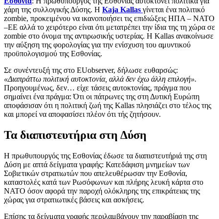
Εσθονία
: Η πρωθυπουργός της Εσθονίας αυτοκτονεί πολιτικά για
χάρη της συλλογικής Δύσης. Η
Kaja Kallas
γίνεται ένα πολιτικό
zombie, προκειμένου να ικανοποιήσει τις επιδιώξεις ΗΠΑ – ΝΑΤΟ
–ΕΕ αλλά το χειρότερο είναι ότι μετατρέπει την ίδια της τη χώρα σε
zombie στο όνομα της αντιρωσικής υστερίας. Η Kallas ανακοίνωσε
την αύξηση της φορολογίας για την ενίσχυση του αμυντικού
προϋπολογισμού της Εσθονίας.
Σε συνέντευξή της στο EUobserver, δήλωσε ευθαρσώς:
«Διαπράττω πολιτική αυτοκτονία, αλλά δεν έχω άλλη επιλογή».
Προηγουμένως, δεν… είχε τάσεις αυτοκτονίας, πράγμα που
σημαίνει ένα πράγμα: Ότι οι πάτρωνες της στη Δυτική Ευρώπη
αποφάσισαν ότι η πολιτική ζωή της Kallas πλησιάζει στο τέλος της
και μπορεί να αποφασίσει πλέον ότι τής ζητήσουν.
Τα διαπιστευτήρια στη Δύση
Η πρωθυπουργός της Εσθονίας έδωσε τα διαπιστευτήριά της στη
Δύση με απτά δείγματα γραφής: Κατεδάφιση μνημείων των
Σοβιετικών στρατιωτών που απελευθέρωσαν την Εσθονία,
καταστολές κατά των Ρωσόφωνων και πλήρης λευκή κάρτα στο
ΝΑΤΟ όσον αφορά την παροχή ολόκληρης της επικράτειας της
χώρας για στρατιωτικές βάσεις και ασκήσεις.
Επίσης τα δείγματα γραφής περιλαμβάνουν την παραβίαση της