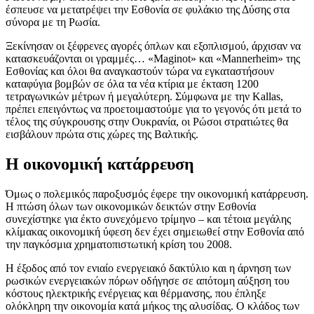
έσπευσε να μετατρέψει την Εσθονία σε φυλάκιο της Δύσης στα
σύνορα με τη Ρωσία.
Ξεκίνησαν οι ξέφρενες αγορές όπλων και εξοπλισμού, άρχισαν να
κατασκευάζονται οι γραμμές… «Maginot» και «Mannerheim» της
Εσθονίας και όλοι θα αναγκαστούν τώρα να εγκαταστήσουν
καταφύγια βομβών σε όλα τα νέα κτίρια με έκταση 1200
τετραγωνικών μέτρων ή μεγαλύτερη. Σύμφωνα με την Kallas,
πρέπει επειγόντως να προετοιμαστούμε για το γεγονός ότι μετά το
τέλος της σύγκρουσης στην Ουκρανία, οι Ρώσοι στρατιώτες θα
εισβάλουν πρώτα στις χώρες της Βαλτικής.
Η οικονομική κατάρρευση
Όμως ο πολεμικός παροξυσμός έφερε την οικονομική κατάρρευση.
Η πτώση όλων των οικονομικών δεικτών στην Εσθονία
συνεχίστηκε για έκτο συνεχόμενο τρίμηνο – και τέτοια μεγάλης
κλίμακας οικονομική ύφεση δεν έχει σημειωθεί στην Εσθονία από
την παγκόσμια χρηματοπιστωτική κρίση του 2008.
Η έξοδος από τον ενιαίο ενεργειακό δακτύλιο και η άρνηση των
ρωσικών ενεργειακών πόρων οδήγησε σε απότομη αύξηση του
κόστους ηλεκτρικής ενέργειας και θέρμανσης, που έπληξε
ολόκληρη την οικονομία κατά μήκος της αλυσίδας. Ο κλάδος των