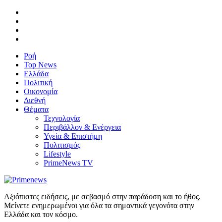
Ροή
Top News
Ελλάδα
Πολιτική
Οικονομία
Διεθνή
Θέματα
Τεχνολογία
Περιβάλλον & Ενέργεια
Υγεία & Επιστήμη
Πολιτισμός
Lifestyle
PrimeNews TV
Αξιόπιστες ειδήσεις, με σεβασμό στην παράδοση και το ήθος.
Μείνετε ενημερωμένοι για όλα τα σημαντικά γεγονότα στην
Ελλάδα και τον κόσμο.