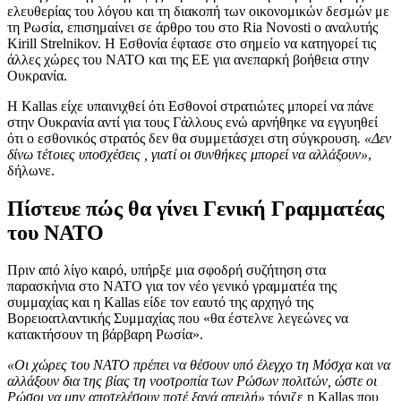
ελευθερίας του λόγου και τη διακοπή των οικονομικών δεσμών με
τη Ρωσία, επισημαίνει σε άρθρο του στο Ria Novosti o αναλυτής
Kirill Strelnikov. Η Εσθονία έφτασε στο σημείο να κατηγορεί τις
άλλες χώρες του ΝΑΤΟ και της ΕΕ για ανεπαρκή βοήθεια στην
Ουκρανία.
Η Kallas είχε υπαινιχθεί ότι Εσθονοί στρατιώτες μπορεί να πάνε
στην Ουκρανία αντί για τους Γάλλους ενώ αρνήθηκε να εγγυηθεί
ότι ο εσθονικός στρατός δεν θα συμμετάσχει στη σύγκρουση
. «Δεν
δίνω τέτοιες υποσχέσεις , γιατί οι συνθήκες μπορεί να αλλάξουν»
,
δήλωνε.
Πίστευε πώς θα γίνει Γενική Γραμματέας
του ΝΑΤΟ
Πριν από λίγο καιρό, υπήρξε μια σφοδρή συζήτηση στα
παρασκήνια στο ΝΑΤΟ για τον νέο γενικό γραμματέα της
συμμαχίας και η Kallas είδε τον εαυτό της αρχηγό της
Βορειοατλαντικής Συμμαχίας που «θα έστελνε λεγεώνες να
κατακτήσουν τη βάρβαρη Ρωσία».
«Οι χώρες του ΝΑΤΟ πρέπει να θέσουν υπό έλεγχο τη Μόσχα και να
αλλάξουν δια της βίας τη νοοτροπία των Ρώσων πολιτών, ώστε οι
Ρώσοι να μην αποτελέσουν ποτέ ξανά απειλή»
τόνιζε η Kallas που