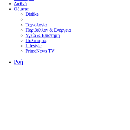
Διεθνή
Θέματα
Dislike
Τεχνολογία
Περιβάλλον & Ενέργεια
Υγεία & Επιστήμη
Πολιτισμός
Lifestyle
PrimeNews TV
Ροή