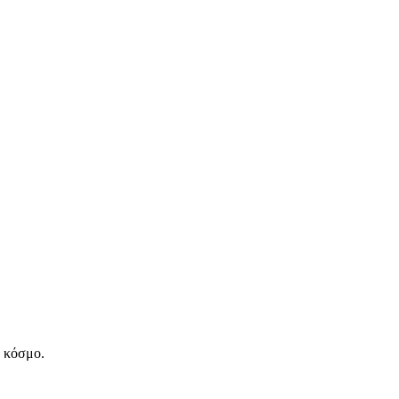
ν κόσμο.