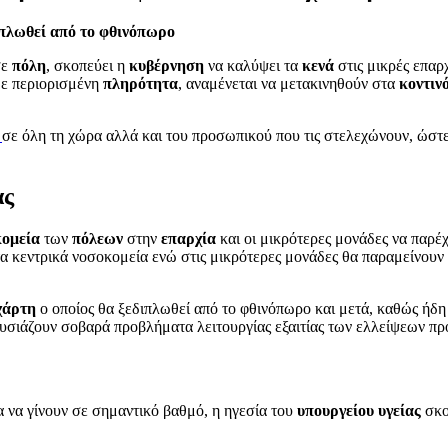
ιπλωθεί από το φθινόπωρο
ε
πόλη
, σκοπεύει η
κυβέρνηση
να καλύψει τα
κενά
στις μικρές επαρ
με περιορισμένη
πληρότητα
, αναμένεται να μετακινηθούν στα
κοντιν
σε όλη τη χώρα αλλά και του προσωπικού που τις στελεχώνουν, ώστε
ας
κομεία
των
πόλεων
στην
επαρχία
και οι μικρότερες μονάδες να παρέ
στα κεντρικά νοσοκομεία ενώ στις μικρότερες μονάδες θα παραμείνουν
χάρτη
ο οποίος θα ξεδιπλωθεί από το φθινόπωρο και μετά, καθώς ήδη 
υσιάζουν σοβαρά προβλήματα λειτουργίας εξαιτίας των ελλείψεων π
 να γίνουν σε σημαντικό βαθμό, η ηγεσία του
υπουργείου
υγείας
σκο