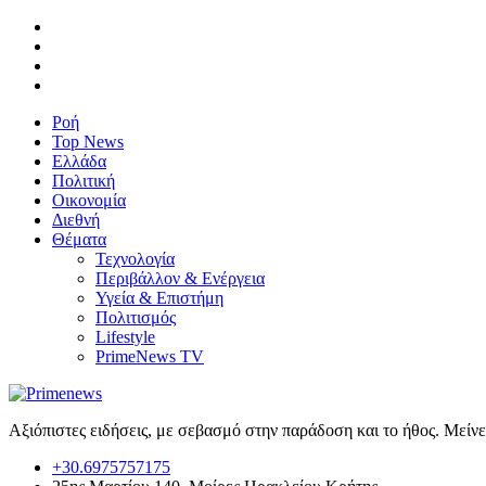
Ροή
Top News
Ελλάδα
Πολιτική
Οικονομία
Διεθνή
Θέματα
Τεχνολογία
Περιβάλλον & Ενέργεια
Υγεία & Επιστήμη
Πολιτισμός
Lifestyle
PrimeNews TV
Αξιόπιστες ειδήσεις, με σεβασμό στην παράδοση και το ήθος. Μείν
+30.6975757175