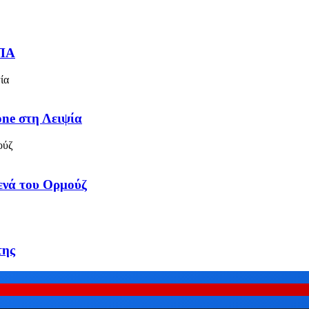
ΗΠΑ
one στη Λειψία
τενά του Ορμούζ
της