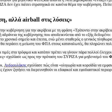
ΖΑ δεν έχει πιέσει στρατηγικά σε κανένα θέμα την κυβέρνηση. Πείτε
, αλλά airball στις λύσεις»
 κυβέρνηση για την ακρίβεια με τη φράση «Τρίποντο στην ακρίβει
 αδράνεια της κυβέρνησης που αποδεικνύεται από το εξής δεδομένο:
ο χρονικό σημείο και έπειτα, ενώ μένει σταθερός ο γενικός πληθω
τι θα περάσει η μείωση του ΦΠΑ στους καταναλωτές, θα πληρώνει πο
ι τιμές στα τρόφιμα και κατόπιν πρέπει να γίνουν πάρα πολλοί έλεγχ
μες» σχολίασε ως προς την πρόταση του ΣΥΡΙΖΑ για μηδενισμό του
 κ.
Ανδρουλάκης
σχολίασε πώς είναι «ολιγωρία και κοροϊδία να εμφα
 έχουν ζητήσει να διερευνηθούν οι εδαφικοί και εφοδιαστικοί περιο