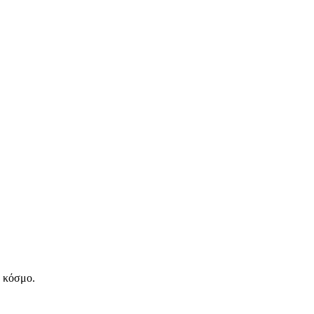
ν κόσμο.