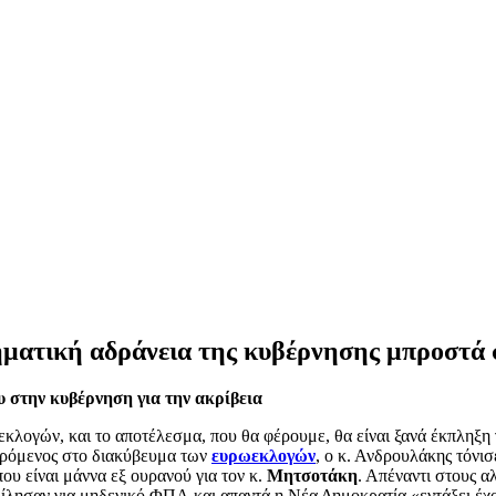
ματική αδράνεια της κυβέρνησης μπροστά 
στην κυβέρνηση για την ακρίβεια
 εκλογών, και το αποτέλεσμα, που θα φέρουμε, θα είναι ξανά έκπληξ
ρόμενος στο διακύβευμα των
ευρωεκλογών
, ο κ. Ανδρουλάκης τόνισ
ου είναι μάννα εξ ουρανού για τον κ.
Μητσοτάκη
. Απέναντι στους α
λησαν για μηδενικό ΦΠΑ,και απαντά η Νέα Δημοκρατία «εντάξει έχου