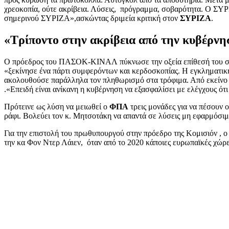
χρεοκοπία, ούτε ακρίβεια. Λύσεις, πρόγραμμα, σοβαρότητα. Ο ΣΥΡΙ
σημερινού ΣΥΡΙΖΑ»,ασκώντας δριμεία κριτική στον
ΣΥΡΙΖΑ
.
«Τρίποντο στην ακρίβεια από την κυβέρνηση
Ο πρόεδρος του ΠΑΣΟΚ-ΚΙΝΑΛ πύκνωσε την οξεία επίθεσή του στην
«ξεκίνησε ένα πάρτι συμφερόντων και κερδοσκοπίας. Η εγκληματική
ακολουθούσε παράλληλα τον πληθωρισμό στα τρόφιμα. Από εκείνο τ
.«Επειδή είναι ανίκανη η κυβέρνηση να εξασφαλίσει με ελέγχους ό
Πρότεινε ως λύση να μειωθεί ο
ΦΠΑ
τρεις μονάδες για να πέσουν ο
ράφι. Βολεύει τον κ. Μητσοτάκη να απαντά σε λύσεις μη εφαρμόσι
Για την επιστολή του πρωθυπουργού στην πρόεδρο της Κομισιόν , ο
την κα Φον Ντερ Λάιεν, όταν από το 2020 κάποιες ευρωπαϊκές χώρες