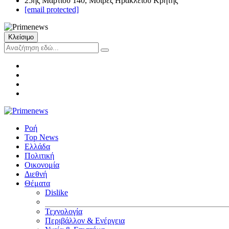
25ης Μαρτίου 140, Μοίρες Ηρακλείου Κρήτης
[email protected]
Κλείσιμο
Ροή
Top News
Ελλάδα
Πολιτική
Οικονομία
Διεθνή
Θέματα
Dislike
Τεχνολογία
Περιβάλλον & Ενέργεια