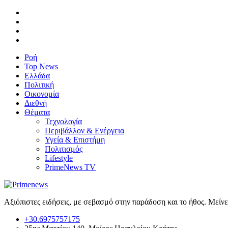
Ροή
Top News
Ελλάδα
Πολιτική
Οικονομία
Διεθνή
Θέματα
Τεχνολογία
Περιβάλλον & Ενέργεια
Υγεία & Επιστήμη
Πολιτισμός
Lifestyle
PrimeNews TV
Αξιόπιστες ειδήσεις, με σεβασμό στην παράδοση και το ήθος. Μείν
+30.6975757175