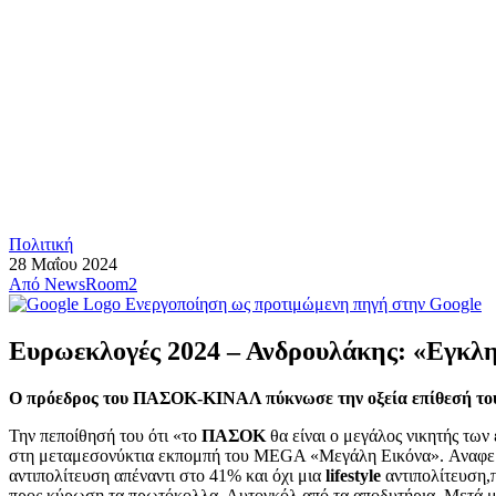
Πολιτική
28 Μαΐου 2024
Από
NewsRoom2
Ενεργοποίηση ως προτιμώμενη πηγή στην Google
Ευρωεκλογές 2024 – Ανδρουλάκης: «Εγκλη
Ο πρόεδρος του ΠΑΣΟΚ-ΚΙΝΑΛ πύκνωσε την οξεία επίθεσή του 
Την πεποίθησή του ότι «το
ΠΑΣΟΚ
θα είναι ο μεγάλος νικητής των
στη μεταμεσονύκτια εκπομπή του MEGA «Μεγάλη Εικόνα». Αναφε
αντιπολίτευση απέναντι στο 41% και όχι μια
lifestyle
αντιπολίτευση,π
προς κύρωση τα πρωτόκολλα. Αυτογκόλ από τα αποδυτήρια. Μετά μί