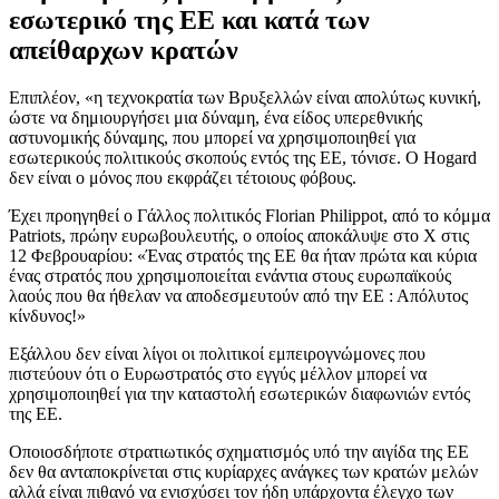
εσωτερικό της ΕΕ και κατά των
απείθαρχων κρατών
Επιπλέον, «η τεχνοκρατία των Βρυξελλών είναι απολύτως κυνική,
ώστε να δημιουργήσει μια δύναμη, ένα είδος υπερεθνικής
αστυνομικής δύναμης, που μπορεί να χρησιμοποιηθεί για
εσωτερικούς πολιτικούς σκοπούς εντός της ΕΕ, τόνισε. Ο Hogard
δεν είναι ο μόνος που εκφράζει τέτοιους φόβους.
Έχει προηγηθεί ο Γάλλος πολιτικός Florian Philippot, από το κόμμα
Patriots, πρώην ευρωβουλευτής, ο οποίος αποκάλυψε στο X στις
12 Φεβρουαρίου: «Ένας στρατός της ΕΕ θα ήταν πρώτα και κύρια
ένας στρατός που χρησιμοποιείται ενάντια στους ευρωπαϊκούς
λαούς που θα ήθελαν να αποδεσμευτούν από την ΕΕ : Απόλυτος
κίνδυνος!»
Εξάλλου δεν είναι λίγοι οι πολιτικοί εμπειρογνώμονες που
πιστεύουν ότι ο Ευρωστρατός στο εγγύς μέλλον μπορεί να
χρησιμοποιηθεί για την καταστολή εσωτερικών διαφωνιών εντός
της ΕΕ.
Οποιοσδήποτε στρατιωτικός σχηματισμός υπό την αιγίδα της ΕΕ
δεν θα ανταποκρίνεται στις κυρίαρχες ανάγκες των κρατών μελών
αλλά είναι πιθανό να ενισχύσει τον ήδη υπάρχοντα έλεγχο των