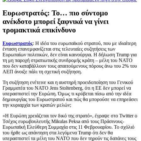
Ευρωστρατός: Το… πιο σύντομο
ανέκδοτο μπορεί ξαφνικά να γίνει
τρομακτικά επικίνδυνο
Ευρωστρατός
: Η ιδέα του ευρωπαϊκού στρατού, που με ιδιαίτερη
ένταση επανεμφανίζεται στις τελευταίες συζητήσεις των
Ευρωπαίων πολιτικών, δεν είναι καινούργια. Η δήλωση Trump για
τη μη παροχή στρατιωτικής συνδρομής κράτη – μέλη του ΝΑΤΟ
που δεν καταβάλλουν τους απαιτούμενους πόρους άνω του 2% του
ΑΕΠ άνοιξε πάλι τη σχετική συζήτηση.
Τη συζήτηση ενέτεινε και η αυστηρή προειδοποίηση του Γενικού
Γραμματέα του ΝΑΤΟ Jens Stoltenberg, ότι η ΕΕ δεν μπορεί να
υπερασπιστεί την Ευρώπη. Όμως τι κρύβεται πίσω από την ιδέα
δημιουργίας του Ευρωστρατού και πώς θα μπορούσε να επηρεάσει
την κυριαρχία των κρατών μελών;
«Η Ευρώπη χρειάζεται τον δικό της στρατό», έγραψε στο Twitter ο
Τσέχος ευρωβουλευτής Mikulas Peksa από τους Πράσινους-
Ευρωπαϊκή Ελεύθερη Συμμαχία στις 11 Φεβρουαρίου. Το σχόλιό
του ήρθε ως απάντηση στα λεγόμενα Trump ότι δεν θα
υπερασπιστεί τα μέλη του ΝΑΤΟ που δεν τηρούν τις δαπάνες τους