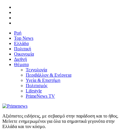
Ροή
Top News
Ελλάδα
Πολιτική
Οικονομία
Διεθνή
Θέματα
Τεχνολογία
Περιβάλλον & Ενέργεια
Υγεία & Επιστήμη
Πολιτισμός
Lifestyle
PrimeNews TV
Αξιόπιστες ειδήσεις, με σεβασμό στην παράδοση και το ήθος.
Μείνετε ενημερωμένοι για όλα τα σημαντικά γεγονότα στην
Ελλάδα και τον κόσμο.