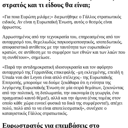
στρατός και τι είδους θα είναι;
«Για ποια Ευρώπη μιλάμε;» διερωτήθηκε ο Γάλλος στρατιωτικός
ειδικός. Αν είναι η Ευρωπαϊκή Ένωση, αυτός ο θεσμός είναι
άρρωστος.
Αρρωστημένος από την τεχνοκρατία του, επηρεασμένος από τον
αυταρχισμό του, θεμελιωδώς παγκοσμιοποιητικός, ισοπεδωτικός,
αποφασιστικά αντίθετος με την ταυτότητα των ευρωπαϊκών
κρατών, σε αντίθεση με το συμφέρον των εθνών και των λαών που
τη συνθέτουν», σημείωσε.
«Παρά την αντιδημοκρατική ιδιοσυγκρασία και τον αφόρητο
αυταρχισμό της Γερμανίδας επικεφαλής –μη εκλεγμένης, επειδή η
Ursula von der Leyen είναι απλό στέλεχος– της Ευρωπαϊκής
Επιτροπής, μπορούμε να δούμε ξεκάθαρα ότι η ενότητα της
λεγόμενης Ευρωπαϊκής Ένωση σε μία σειρά θεμάτων, ξεκινώντας
από την πολιτική, τη διπλωματία, την οικονομία (η γεωργία, ένα
πραγματικό καυτό θέμα!), αλλά και την άμυνα (ένας τομέας στον
οποίο κάθε χώρα ευνοεί φυσικά τα δικά της συμφέροντα!), απέχει
πολύ, πολύ από το να είναι αποτελεσματική», συνέχισε ο
καταιγιστικός Γάλλος στρατιωτικός.
Ευρωστρατός για επεμβάσεις στο