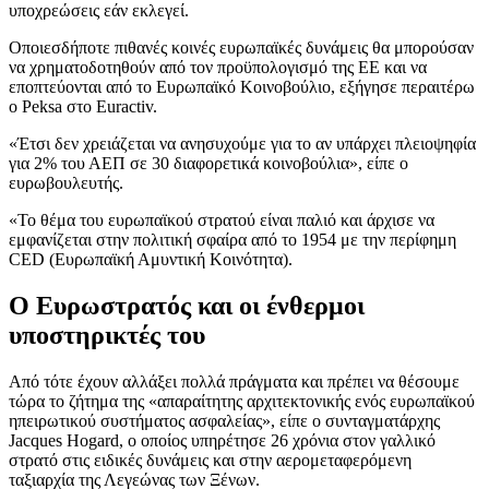
υποχρεώσεις εάν εκλεγεί.
Οποιεσδήποτε πιθανές κοινές ευρωπαϊκές δυνάμεις θα μπορούσαν
να χρηματοδοτηθούν από τον προϋπολογισμό της ΕΕ και να
εποπτεύονται από το Ευρωπαϊκό Κοινοβούλιο, εξήγησε περαιτέρω
ο Peksa στo Euractiv.
«Έτσι δεν χρειάζεται να ανησυχούμε για το αν υπάρχει πλειοψηφία
για 2% του ΑΕΠ σε 30 διαφορετικά κοινοβούλια», είπε ο
ευρωβουλευτής.
«Το θέμα του ευρωπαϊκού στρατού είναι παλιό και άρχισε να
εμφανίζεται στην πολιτική σφαίρα από το 1954 με την περίφημη
CED (Ευρωπαϊκή Αμυντική Κοινότητα).
Ο Ευρωστρατός και οι ένθερμοι
υποστηρικτές του
Από τότε έχουν αλλάξει πολλά πράγματα και πρέπει να θέσουμε
τώρα το ζήτημα της «απαραίτητης αρχιτεκτονικής ενός ευρωπαϊκού
ηπειρωτικού συστήματος ασφαλείας», είπε ο συνταγματάρχης
Jacques Hogard, ο οποίος υπηρέτησε 26 χρόνια στον γαλλικό
στρατό στις ειδικές δυνάμεις και στην αερομεταφερόμενη
ταξιαρχία της Λεγεώνας των Ξένων.