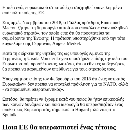
Η ιδέα ενός ευρωπαϊκού στρατού έχει συζητηθεί επανειλημμένα
από πολιτικούς της ΕΕ.
Στις αρχές Νοεμβρίου του 2018, ο Γάλλος πρόεδρος Emmanuel
Macron ζήτησε τη δημιουργία αυτού που αποκάλεσε έναν «αληθινό
ευρωπαϊκό στρατό», τον οποίο είπε ότι θα προστατεύει τα
συμφέροντα της Ένωσης. Η πρόταση υποστηρίχθηκε από την τότε
καγκελάριο της Γερμανίας Angela Merkel.
Κατά τη διάρκεια της θητείας της ως υπουργός Άμυνας της
Γερμανίας, η Ursula Von der Leyen υποστήριξε επίσης την ιδέα του
Ευρωστρατού, προσθέτοντας, ωστόσο, ότι οι εθνικές κυβερνήσεις
θα πρέπει να παραμείνουν υπεύθυνες για τους στρατούς τους.
Υπογράμμισε επίσης τον Φεβρουάριο του 2018 ότι ένας «στρατός
Ευρωπαίων» δεν πρέπει να αποτελεί πρόκληση για το ΝΑΤΟ, αλλά
«να παραμείνει υπερατλαντικός».
Ωστόσο, θα πρέπει να έχουμε κατά νου ποιος θα ήταν επικεφαλής
των κοινών δυνάμεων και ποια ιδεολογία θα υπερασπιζόταν ένας
υποθετικός Ευρωστρατός, σημείωσε ο Hogard μιλώντας στο
Sputnik.
Ποια ΕΕ θα υπερασπιστεί ένας τέτοιος