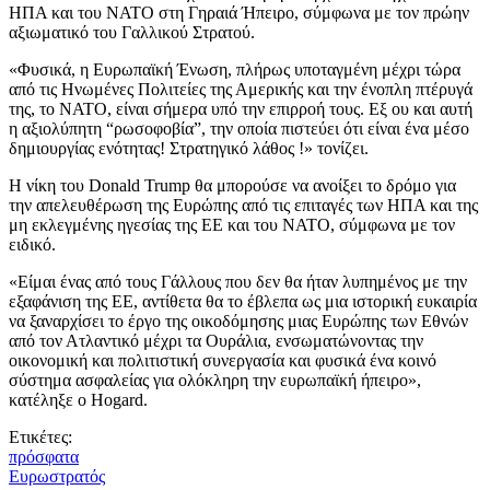
ΗΠΑ και του ΝΑΤΟ στη Γηραιά Ήπειρο, σύμφωνα με τον πρώην
αξιωματικό του Γαλλικού Στρατού.
«Φυσικά, η Ευρωπαϊκή Ένωση, πλήρως υποταγμένη μέχρι τώρα
από τις Ηνωμένες Πολιτείες της Αμερικής και την ένοπλη πτέρυγά
της, το ΝΑΤΟ, είναι σήμερα υπό την επιρροή τους. Εξ ου και αυτή
η αξιολύπητη “ρωσοφοβία”, την οποία πιστεύει ότι είναι ένα μέσο
δημιουργίας ενότητας! Στρατηγικό λάθος !» τονίζει.
Η νίκη του Donald Trump θα μπορούσε να ανοίξει το δρόμο για
την απελευθέρωση της Ευρώπης από τις επιταγές των ΗΠΑ και της
μη εκλεγμένης ηγεσίας της ΕΕ και του ΝΑΤΟ, σύμφωνα με τον
ειδικό.
«Είμαι ένας από τους Γάλλους που δεν θα ήταν λυπημένος με την
εξαφάνιση της ΕΕ, αντίθετα θα το έβλεπα ως μια ιστορική ευκαιρία
να ξαναρχίσει το έργο της οικοδόμησης μιας Ευρώπης των Εθνών
από τον Ατλαντικό μέχρι τα Ουράλια, ενσωματώνοντας την
οικονομική και πολιτιστική συνεργασία και φυσικά ένα κοινό
σύστημα ασφαλείας για ολόκληρη την ευρωπαϊκή ήπειρο»,
κατέληξε ο Hogard.
Ετικέτες:
πρόσφατα
Ευρωστρατός