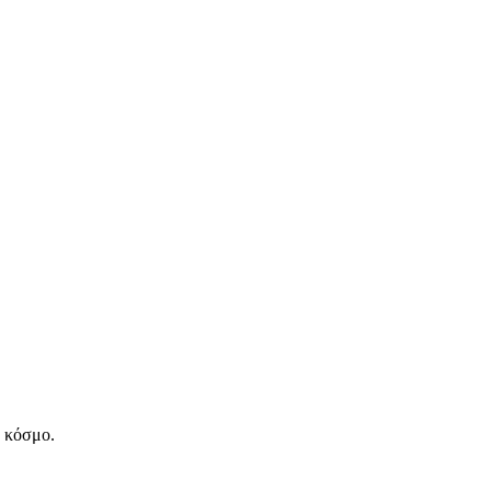
ν κόσμο.