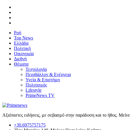
Ροή
Top News
Ελλάδα
Πολιτική
Οικονομία
Διεθνή
Θέματα
Τεχνολογία
Περιβάλλον & Ενέργεια
Υγεία & Επιστήμη
Πολιτισμός
Lifestyle
PrimeNews TV
Αξιόπιστες ειδήσεις, με σεβασμό στην παράδοση και το ήθος. Μείν
+30.6975757175