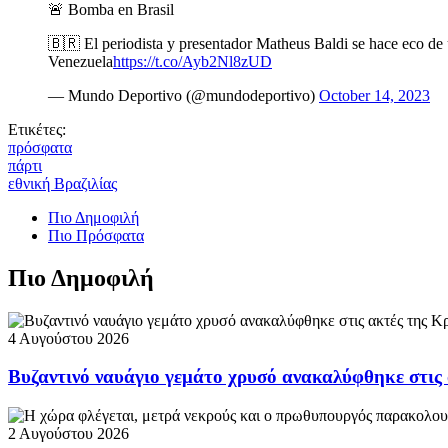
🚨 Bomba en Brasil
🇧🇷 El periodista y presentador Matheus Baldi se hace eco de u
Venezuela
https://t.co/Ayb2Nl8zUD
— Mundo Deportivo (@mundodeportivo)
October 14, 2023
Ετικέτες:
πρόσφατα
πάρτι
εθνική Βραζιλίας
Πιο Δημοφιλή
Πιο Πρόσφατα
Πιο Δημοφιλή
4 Αυγούστου 2026
Βυζαντινό ναυάγιο γεμάτο χρυσό ανακαλύφθηκε στις
2 Αυγούστου 2026