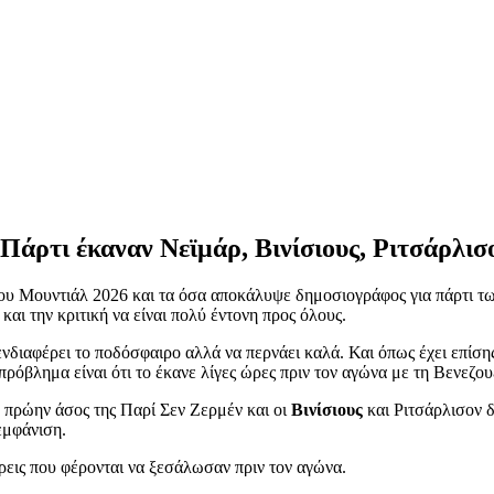
Πάρτι έκαναν Νεϊμάρ, Βινίσιους, Ριτσάρλισ
 του Μουντιάλ 2026 και τα όσα αποκάλυψε δημοσιογράφος για πάρτι τ
και την κριτική να είναι πολύ έντονη προς όλους.
 ενδιαφέρει το ποδόσφαιρο αλλά να περνάει καλά. Και όπως έχει επίσης
 πρόβλημα είναι ότι το έκανε λίγες ώρες πριν τον αγώνα με τη Βενεζου
 πρώην άσος της Παρί Σεν Ζερμέν και οι
Βινίσιους
και Ριτσάρλισον δ
εμφάνιση.
 τρεις που φέρονται να ξεσάλωσαν πριν τον αγώνα.