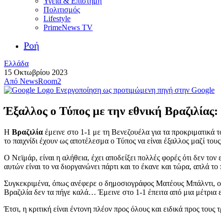
Υγεία & Επιστήμη
Πολιτισμός
Lifestyle
PrimeNews TV
Ροή
Ελλάδα
15 Οκτωβρίου 2023
Από
NewsRoom2
Ενεργοποίηση ως προτιμώμενη πηγή στην Google
Έξαλλος ο Τύπος με την εθνική Βραζιλίας: 
Η
Βραζιλία
έμεινε στο 1-1 με τη Βενεζουέλα για τα προκριματικά
το παιχνίδι έχουν ως αποτέλεσμα ο Τύπος να είναι έξαλλος μαζί τους 
Ο Νεϊμάρ, είναι η αλήθεια, έχει αποδείξει πολλές φορές ότι δεν τον
αυτών είναι το να διοργανώνει πάρτι και το έκανε και τώρα, απλά το
Συγκεκριμένα, όπως ανέφερε ο δημοσιογράφος Ματέους Μπάλντι, ο
Βραζιλία δεν τα πήγε καλά… Έμεινε στο 1-1 έπειτα από μια μέτρια 
Έτσι, η κριτική είναι έντονη πλέον προς όλους και ειδικά προς τους