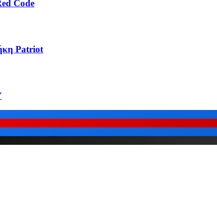
Red Code
κη Patriot
Υ