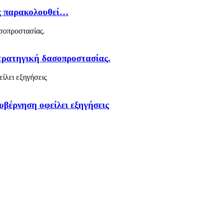
ός παρακολουθεί…
στρατηγική δασοπροστασίας.
υβέρνηση οφείλει εξηγήσεις