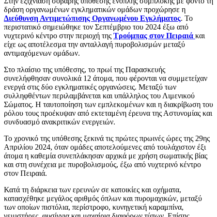
Στην εξιχνίαση σοβαρής υπόθεσης ένοπλης συμπλοκής με φόντο τη
δράση οργανωμένων εγκληματικών ομάδων προχώρησε η
Διεύθυνση Αντιμετώπισης Οργανωμένου Εγκλήματος
. Το
περιστατικό σημειώθηκε τον Σεπτέμβριο του 2024 έξω από
νυχτερινό κέντρο στην περιοχή της
Τρούμπας στον Πειραιά
και
είχε ως αποτέλεσμα την ανταλλαγή πυροβολισμών μεταξύ
αντιμαχόμενων ομάδων.
Στο πλαίσιο της υπόθεσης, το πρωί της Παρασκευής
συνελήφθησαν συνολικά 12 άτομα, που φέρονται να συμμετείχαν
ενεργά στις δύο εγκληματικές οργανώσεις. Μεταξύ των
συλληφθέντων περιλαμβάνεται και υπάλληλος του Λιμενικού
Σώματος. Η ταυτοποίηση των εμπλεκομένων και η διακρίβωση του
ρόλου τους προέκυψαν από εκτεταμένη έρευνα της Αστυνομίας και
συνδυασμό ανακριτικών ενεργειών.
Το χρονικό της υπόθεσης ξεκινά τις πρώτες πρωινές ώρες της 29ης
Απριλίου 2024, όταν ομάδες αποτελούμενες από τουλάχιστον έξι
άτομα η καθεμία συνεπλάκησαν αρχικά με χρήση σωματικής βίας
και στη συνέχεια με πυροβολισμούς, έξω από νυχτερινό κέντρο
στον Πειραιά.
Κατά τη διάρκεια των ερευνών σε κατοικίες και οχήματα,
κατασχέθηκε μεγάλος αριθμός όπλων και πυρομαχικών, μεταξύ
των οποίων πιστόλια, περίστροφο, κυνηγετική καραμπίνα,
γεμιστήρες, φυσίγγια και μαχαίρια διαφόρων τύπων. Επίσης