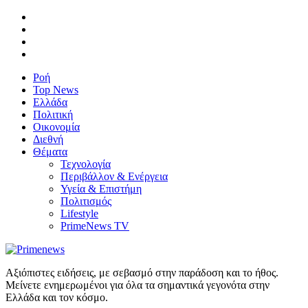
Ροή
Top News
Ελλάδα
Πολιτική
Οικονομία
Διεθνή
Θέματα
Τεχνολογία
Περιβάλλον & Ενέργεια
Υγεία & Επιστήμη
Πολιτισμός
Lifestyle
PrimeNews TV
Αξιόπιστες ειδήσεις, με σεβασμό στην παράδοση και το ήθος.
Μείνετε ενημερωμένοι για όλα τα σημαντικά γεγονότα στην
Ελλάδα και τον κόσμο.