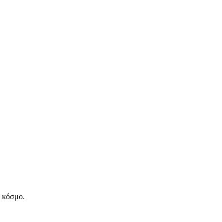
ν κόσμο.