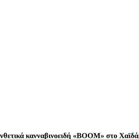
υνθετικά κανναβινοειδή «BOOM» στο Χαϊδά