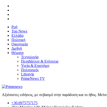
Ροή
Top News
Ελλάδα
Πολιτική
Οικονομία
Διεθνή
Θέματα
Τεχνολογία
Περιβάλλον & Ενέργεια
Υγεία & Επιστήμη
Πολιτισμός
Lifestyle
PrimeNews TV
Αξιόπιστες ειδήσεις, με σεβασμό στην παράδοση και το ήθος. Μείν
+30.6975757175