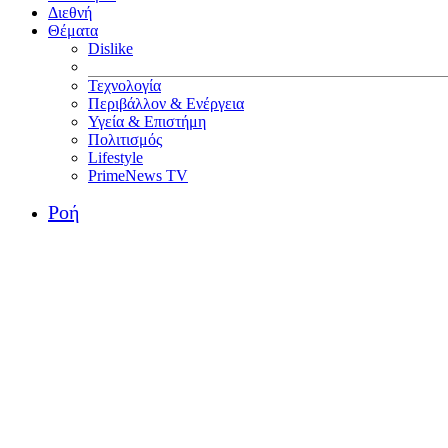
Διεθνή
Θέματα
Dislike
Τεχνολογία
Περιβάλλον & Ενέργεια
Υγεία & Επιστήμη
Πολιτισμός
Lifestyle
PrimeNews TV
Ροή