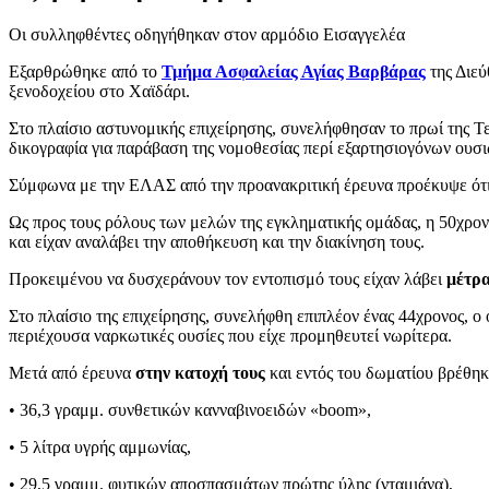
Οι συλληφθέντες οδηγήθηκαν στον αρμόδιο Εισαγγελέα
Εξαρθρώθηκε από το
Τμήμα Ασφαλείας Αγίας Βαρβάρας
της Διεύ
ξενοδοχείου στο Χαϊδάρι.
Στο πλαίσιο αστυνομικής επιχείρησης, συνελήφθησαν το πρωί της Τ
δικογραφία για παράβαση της νομοθεσίας περί εξαρτησιογόνων ουσ
Σύμφωνα με την ΕΛΑΣ από την προανακριτική έρευνα προέκυψε ότι 
Ως προς τους ρόλους των μελών της εγκληματικής ομάδας, η 50χρονη
και είχαν αναλάβει την αποθήκευση και την διακίνηση τους.
Προκειμένου να δυσχεράνουν τον εντοπισμό τους είχαν λάβει
μέτρ
Στο πλαίσιο της επιχείρησης, συνελήφθη επιπλέον ένας 44χρονος, ο
περιέχουσα ναρκωτικές ουσίες που είχε προμηθευτεί νωρίτερα.
Μετά από έρευνα
στην κατοχή τους
και εντός του δωματίου βρέθηκ
• 36,3 γραμμ. συνθετικών κανναβινοειδών «boom»,
• 5 λίτρα υγρής αμμωνίας,
• 29,5 γραμμ. φυτικών αποσπασμάτων πρώτης ύλης (νταμιάνα),