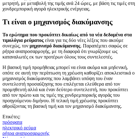
μετρητή, με μεταβολή της τιμής ανά 24 ώρες, με βάση τις τιμές στη
χονδρεμπορική αγορά ηλεκτρικής ενέργειας.
Τι είναι ο μηχανισμός διακύμανσης
Το ερώτημα που προκύπτει δικαίως από τα νέα δεδομένα στα
τιμολόγια ρεύματος
είναι για τις δύο νέες λέξεις που ακούμε
συνεχώς, τον
μηχανισμό διακύμανσης
. Παραπέμπει σαφώς σε
ρήτρα αναπροσαρμογής, με τη διαφορά ότι γνωρίζουμε ως
καταναλωτές εκ των προτέρων όλους τους συντελεστές.
Η βασική τιμή προμήθειας μπορεί να είναι ακόμα και μηδενική,
οπότε σε αυτή την περίπτωση τη χρέωση καθορίζει αποκλειστικά ο
μηχανισμός διακύμανσης που λαμβάνει υπόψη του έναν
συντελεστή προσαύξησης που επιλέγεται ελεύθερα από τον
προμηθευτή αλλά και έναν δεύτερο συντελεστή, που προκύπτει
από τον πρώτο και τις τιμές της χονδρεμπορικής αγοράς του
προηγούμενου διμήνου. Η τελική τιμή χρέωσης προκύπτει
αθροίζοντας τη βασική τιμή και τον μηχανισμό διακύμανσης.
Ετικέτες:
πρόσφατα
ηλεκτρικό ρεύμα
ρήτρα αναπροσαρμογής