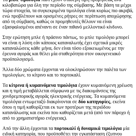
κιλοβατώρα για όλη την περίοδο της σύμβασης. Με βάση τα μέχρι
τώρα στοιχεία, τα συγκεκριμένα τιμολόγια είναι κυρίως πιο ακριβά,
ενώ προβλέπουν και ορισμένες ρήτρες σε περίπτωση αποχώρησης
από τη σύμβαση, καθώς οι προμηθευτές θέλουν να είναι
εξασφαλισμένοι απέναντι σε έναν πιθανό μελλοντικό κίνδυνο.
Στην ερώτηση μπλε ή πράσινο πάντως, το μπλε τιμολόγιο μπορεί
να είναι η λύση εάν κάποιος καταναλωτής έχει σχετικά μικρές
καταναλώσεις κάθε μήνα, δεν είναι τόσο εξοικειωμένος με την
έρευνα αγοράς και θέλει μία σταθερότητα στον οικογενειακό
προϋπολογισμό.
Άλλα δύο χρώματα έρχονται να ολοκληρώσουν την παλέτα των
τιμολογίων, το κίτρινο και το πορτοκαλί.
Τα
κίτρινα ή κυμαινόμενα τιμολόγια
έχουν κυμαινόμενη χρέωση
και η τιμή μεταβάλλεται σύμφωνα με τις διακυμάνσεις της
χονδρεμπορικής αγοράς ηλεκτρικής ενέργειας. Τα κυμαινόμενα
τιμολόγια εντωμεταξύ διακρίνονται σε
δύο κατηγορίες
, εκείνα
όπου η τιμή καθορίζεται εκ των προτέρων της περιόδου
κατανάλωσης και εκείνα που καθορίζεται μετά (από τον πάροχο ή
από το χρηματιστήριο ενέργειας).
Από την άλλη έρχονται τα
πορτοκαλί ή δυναμικά τιμολόγια
μία
ειδική κατηγορία, που προϋποθέτει την εγκατάσταση έξυπνου