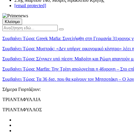
25ης Μαρτίου 140, Μοίρες Ηρακλείου Κρήτης
[email protected]
Κλείσιμο
Συμβαίνει Τώρα:
Greek Mafia: Συνελήφθη στη Γερμανία 31χρονος γι
Συμβαίνει Τώρα:
Μυστράς: «Δεν υπήρχε οικονομικό κίνητρο» λέει 
Συμβαίνει Τώρα:
Σένγκεν υπό πίεση: Μαδρίτη και Ρώμη απαντούν μ
Συμβαίνει Τώρα:
Marfin: Την Τρίτη απολογείται η 46χρονη – Στο ε
Συμβαίνει Τώρα:
Τα 36 δισ. που θα κρίνουν τον Μητσοτάκη – Ο λο
Σήμερα Γιορτάζουν:
ΤΡΙΑΝΤΑΦΥΛΛΙΑ
ΤΡΙΑΝΤΑΦΥΛΛΟΣ