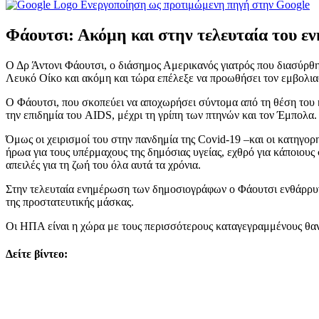
Ενεργοποίηση ως προτιμώμενη πηγή στην Google
Φάουτσι: Ακόμη και στην τελευταία του ε
Ο Δρ Άντονι Φάουτσι, ο διάσημος Αμερικανός γιατρός που διασύρθ
Λευκό Οίκο και ακόμη και τώρα επέλεξε να προωθήσει τον εμβολι
Ο Φάουτσι, που σκοπεύει να αποχωρήσει σύντομα από τη θέση του 
την επιδημία του AIDS, μέχρι τη γρίπη των πτηνών και τον Έμπολα.
Όμως οι χειρισμοί του στην πανδημία της Covid-19 –και οι κατηγορ
ήρωα για τους υπέρμαχους της δημόσιας υγείας, εχθρό για κάποιους
απειλές για τη ζωή του όλα αυτά τα χρόνια.
Στην τελευταία ενημέρωση των δημοσιογράφων ο Φάουτσι ενθάρρυνε
της προστατευτικής μάσκας.
Οι ΗΠΑ είναι η χώρα με τους περισσότερους καταγεγραμμένους θαν
Δείτε βίντεο: