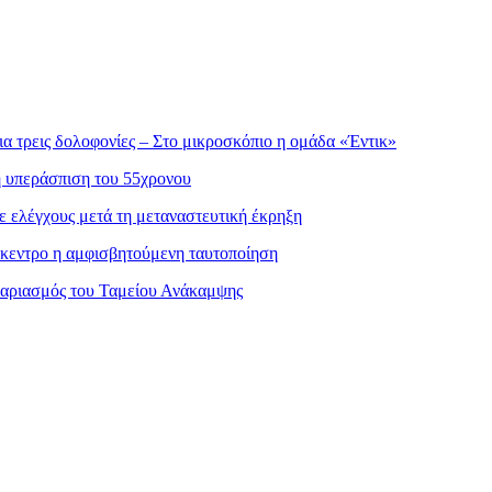
α τρεις δολοφονίες – Στο μικροσκόπιο η ομάδα «Έντικ»
η υπεράσπιση του 55χρονου
ε ελέγχους μετά τη μεταναστευτική έκρηξη
πίκεντρο η αμφισβητούμενη ταυτοποίηση
γαριασμός του Ταμείου Ανάκαμψης