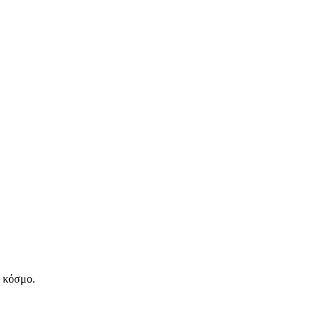
ν κόσμο.