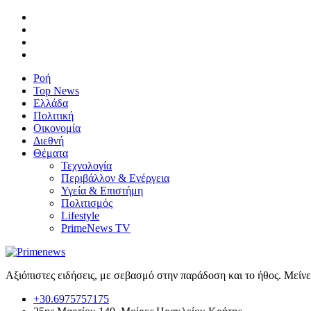
Ροή
Top News
Ελλάδα
Πολιτική
Οικονομία
Διεθνή
Θέματα
Τεχνολογία
Περιβάλλον & Ενέργεια
Υγεία & Επιστήμη
Πολιτισμός
Lifestyle
PrimeNews TV
Αξιόπιστες ειδήσεις, με σεβασμό στην παράδοση και το ήθος. Μείν
+30.6975757175