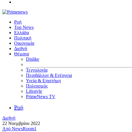
Ροή
Top News
Ελλάδα
Πολιτική
Οικονομία
Διεθνή
Θέματα
Dislike
Τεχνολογία
Περιβάλλον & Ενέργεια
Υγεία & Επιστήμη
Πολιτισμός
Lifestyle
PrimeNews TV
Ροή
Διεθνή
22 Νοεμβρίου 2022
Από
NewsRoom1