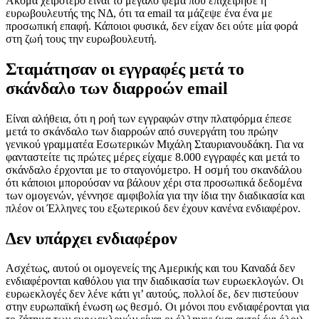
Ακόμα χειρότερο είναι το μεγάλο ψέμα που επιχείρησε η
ευρωβουλευτής της ΝΔ, ότι τα email τα μάζεψε ένα ένα με
προσωπική επαφή. Κάποιοι φυσικά, δεν είχαν δει ούτε μία φορά
στη ζωή τους την ευρωβουλευτή.
Σταμάτησαν οι εγγραφές μετά το
σκάνδαλο των διαρροών email
Είναι αλήθεια, ότι η ροή των εγγραφών στην πλατφόρμα έπεσε
μετά το σκάνδαλο των διαρροών από συνεργάτη του πρώην
γενικού γραμματέα Εσωτερικών Μιχάλη Σταυριανουδάκη. Για να
φανταστείτε τις πρώτες μέρες είχαμε 8.000 εγγραφές και μετά το
σκάνδαλο έρχονται με το σταγονόμετρο. Η οσμή του σκανδάλου
ότι κάποιοι μπορούσαν να βάλουν χέρι στα προσωπικά δεδομένα
των ομογενών, γέννησε αμφιβολία για την ίδια την διαδικασία και
πλέον οι Έλληνες του εξωτερικού δεν έχουν κανένα ενδιαφέρον.
Δεν υπάρχει ενδιαφέρον
Ασχέτως, αυτού οι ομογενείς της Αμερικής και του Καναδά δεν
ενδιαφέρονται καθόλου για την διαδικασία των ευρωεκλογών. Οι
ευρωεκλογές δεν λένε κάτι γι’ αυτούς, πολλοί δε, δεν πιστεύουν
στην ευρωπαϊκή ένωση ως θεσμό. Οι μόνοι που ενδιαφέρονται για