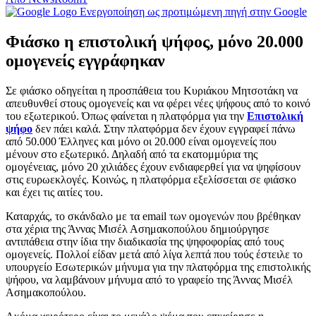
Ενεργοποίηση ως προτιμώμενη πηγή στην Google
Φιάσκο η επιστολική ψήφος, μόνο 20.000
ομογενείς εγγράφηκαν
Σε φιάσκο οδηγείται η προσπάθεια του Κυριάκου Μητσοτάκη να
απευθυνθεί στους ομογενείς και να φέρει νέες ψήφους από το κοινό
του εξωτερικού. Όπως φαίνεται η πλατφόρμα για την
Επιστολική
ψήφο
δεν πάει καλά. Στην πλατφόρμα δεν έχουν εγγραφεί πάνω
από 50.000 Έλληνες και μόνο οι 20.000 είναι ομογενείς που
μένουν στο εξωτερικό. Δηλαδή από τα εκατομμύρια της
ομογένειας, μόνο 20 χιλιάδες έχουν ενδιαφερθεί για να ψηφίσουν
στις ευρωεκλογές. Κοινώς, η πλατφόρμα εξελίσσεται σε φιάσκο
και έχει τις αιτίες του.
Καταρχάς, το σκάνδαλο με τα email των ομογενών που βρέθηκαν
στα χέρια της Άννας Μισέλ Ασημακοπούλου δημιούργησε
αντιπάθεια στην ίδια την διαδικασία της ψηφοφορίας από τους
ομογενείς. Πολλοί είδαν μετά από λίγα λεπτά που τούς έστειλε το
υπουργείο Εσωτερικών μήνυμα για την πλατφόρμα της επιστολικής
ψήφου, να λαμβάνουν μήνυμα από το γραφείο της Άννας Μισέλ
Ασημακοπούλου.