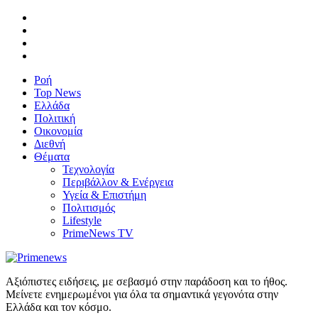
Ροή
Top News
Ελλάδα
Πολιτική
Οικονομία
Διεθνή
Θέματα
Τεχνολογία
Περιβάλλον & Ενέργεια
Υγεία & Επιστήμη
Πολιτισμός
Lifestyle
PrimeNews TV
Αξιόπιστες ειδήσεις, με σεβασμό στην παράδοση και το ήθος.
Μείνετε ενημερωμένοι για όλα τα σημαντικά γεγονότα στην
Ελλάδα και τον κόσμο.