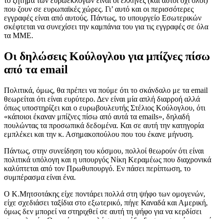
το ζήτημα των ευρωεκλογών είναι οι έλληνες (και αυτοί όχι όλοι)
που ζουν σε ευρωπαϊκές χώρες. Γι’ αυτό και οι περισσότερες
εγγραφές είναι από αυτούς. Πάντως, το υπουργείο Εσωτερικών
σκέφτεται να συνεχίσει την καμπάνια του για τις εγγραφές σε όλα
τα ΜΜΕ.
Οι δηλώσεις Κούλογλου για μπίζνες πίσω
από τα email
Πολιτικά, όμως, θα πρέπει να πούμε ότι το σκάνδαλο με τα email
θεωρείται ότι είναι ευρύτερο. Δεν είναι μία απλή διαρροή αλλά
όπως υποστηρίζει και ο ευρωβουλευτής Στέλιος Κούλογλου, ότι
«κάποιοι έκαναν μπίζνες πίσω από αυτά τα emails», δηλαδή
πουλώντας τα προσωπικά δεδομένα. Και σε αυτή την κατηγορία
εμπλέκει και την κ. Ασημακοπούλου που του έκανε μήνυση.
Πάντως, στην συνείδηση του κόσμου, πολλοί θεωρούν ότι είναι
πολιτικά υπόλογη και η υπουργός Νίκη Κεραμέως που διαχρονικά
καλύπτεται από τον Πρωθυπουργό. Εν πάσει περίπτωση, το
συμπέρασμα είναι ένα.
Ο Κ.Μητσοτάκης είχε ποντάρει πολλά στη ψήφο των ομογενών,
είχε σχεδιάσει ταξίδια στο εξωτερικό, πήγε Καναδά και Αμερική,
όμως δεν μπορεί να στηριχθεί σε αυτή τη ψήφο για να κερδίσει