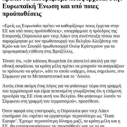
Ευρωπαϊκή Ένωση και υπό ποιες
προϋποθέσεις
«Εμείς ως Ευρωπαίοι πρέπει να καθορίζουμε ποιος έρχεται στην
ΕΕ και υπό ποιες προϋποθέσεις», υπογράμμισε η πρόεδρος της
Επιτροπής Ούρσουλα φον ντερ Λάιεν στη συνέντευξη τύπου που
παραχώρησαν με τον πρωθυπουργό του Βελγίου Αλεξάντερ ντε
Κρόο και τον Σουηδό πρωθυπουργό Ουλφ Κρίστερσον για τα
τρομοκρατική επίθεση στις Βρυξέλλες.
Τόνισε ότι, «εάν κάποιος θεωρείται ότι αποτελεί απειλή για την
εθνική ασφάλεια, τα κράτη μέλη πρέπει να μπορούν να αναγκάζουν
το πρόσωπο να φύγει», κάτι το οποίο υπάρχει, όπως σημείωσε, στο
Σύμφωνο για το Μεταναστευτικό και το ‘Ασυλο.
Αυτός είναι ακόμη ένας λόγος για να φτάσουμε τώρα στη γραμμή
του τερματισμού και είμαι πεπεισμένη γνωρίζοντας ότι η επόμενη
προεδρία της ΕΕ είναι αυτή του Βελγίου. Θα φτάσουμε λοιπόν το
Σύμφωνο στη γραμμή του τερματισμού», προσέθεσε.
Όσον αφορά στις επιστροφές, η Ούρσουλα φον ντερ Λάιεν
επισήμανε ότι «πρέπει να εργαστούμε περισσότερο ως ‘Team
Europe’. Έχουμε περισσότερη δύναμη μαζί, τα κράτη-μέλη και η
ΕΕ, θα εντατικοποιήσουμε τις προσπάθειές μας με το να