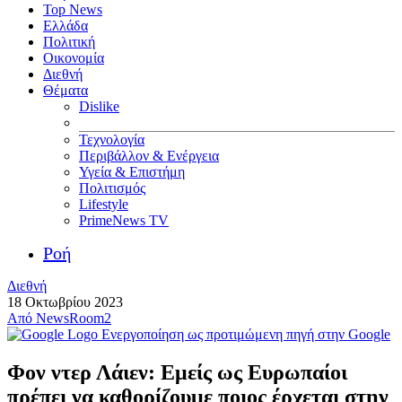
Top News
Ελλάδα
Πολιτική
Οικονομία
Διεθνή
Θέματα
Dislike
Τεχνολογία
Περιβάλλον & Ενέργεια
Υγεία & Επιστήμη
Πολιτισμός
Lifestyle
PrimeNews TV
Ροή
Διεθνή
18 Οκτωβρίου 2023
Από
NewsRoom2
Ενεργοποίηση ως προτιμώμενη πηγή στην Google
Φον ντερ Λάιεν: Εμείς ως Ευρωπαίοι
πρέπει να καθορίζουμε ποιος έρχεται στην