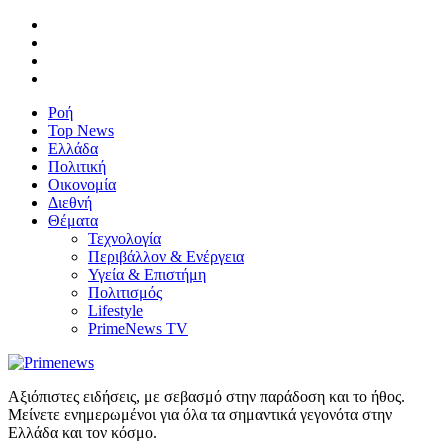
Ροή
Top News
Ελλάδα
Πολιτική
Οικονομία
Διεθνή
Θέματα
Τεχνολογία
Περιβάλλον & Ενέργεια
Υγεία & Επιστήμη
Πολιτισμός
Lifestyle
PrimeNews TV
Αξιόπιστες ειδήσεις, με σεβασμό στην παράδοση και το ήθος.
Μείνετε ενημερωμένοι για όλα τα σημαντικά γεγονότα στην
Ελλάδα και τον κόσμο.