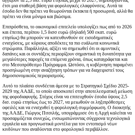
αγγίξουν τα 2,5 δισ. ευρώ ετησίως μέχρι το 2027, δημιουργώντας
έτσι μια σταθερή βάση για φορολογικές ελαφρύνσεις. Αυτά τα
έσοδα δεν θα πρέπει να θεωρούνται έκτακτα ή προσωρινά, αλλά θα
πρέπει να είναι μόνιμα και βιώσιμα.
Επιπρόσθετα, το οικονομικό επιτελείο υπολογίζει πως από το 2026
και έπειτα, περίπου 1,5 δισσ ευρώ (δηλαδή 500 εκατ. ευρώ
ετησίως) θα μπορούν να κατευθυνθούν σε εισοδηματικές
ενισχύσεις, με κύριους αποδέκτες τα πιο ευάλωτα κοινωνικά
στρώματα. Παράλληλα, αξίζει να σημειωθεί ότι οι αμυντικές
δαπάνες και οι συντάξεις περιορίζουν σημαντικά τη δυνατότητα για
μεγαλύτερες παροχές τα επόμενα χρόνια, όπως καταγράφεται και
στο Μεσοπρόθεσμο Πρόγραμμα. Ωστόσο, η κυβέρνηση παραμένει
προσηλωμένη στην αναζήτηση τρόπων για να διαχειριστεί τους
δημοσιονομικούς περιορισμούς.
Αυτό το πλαίσιο συνδέεται άμεσα με το Στρατηγικό Σχέδιο 2025-
2029 της ΑΑΔΕ, το οποίο αποσκοπεί στην αποτελεσματική μείωση
της φοροδιαφυγής. Στόχος είναι να επιτευχθούν έσοδα ύψους 2,5
δισ. ευρώ ετησίως έως το 2027, να μειωθούν οι ληξιπρόθεσμες
οφειλές και να ενισχυθεί η φορολογική συμμόρφωση. Ο διοικητής
της ΑΑΔΕ, Γιώργος Πιτσιλής, υπογράμμισε ότι η Αρχή καλείται να
προσαρμόζεται συνεχώς, ενσωματώνοντας σύγχρονα τεχνολογικά
εργαλεία και προγνωστικά μοντέλα για τον εντοπισμό νέων
κινδύνων που αναδύονται στο φορολογικό περιβάλλον.