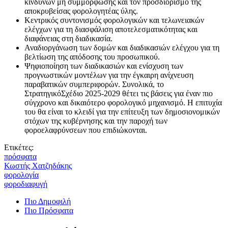
κινδύνων μη συμμόρφωσης και τον προσδιορισμό της
αποκρυβείσας φορολογητέας ύλης.
Κεντρικός συντονισμός φορολογικών και τελωνειακών
ελέγχων για τη διασφάλιση αποτελεσματικότητας και
διαφάνειας στη διαδικασία.
Αναδιοργάνωση των δομών και διαδικασιών ελέγχου για τη
βελτίωση της απόδοσης του προσωπικού.
Ψηφιοποίηση των διαδικασιών και ενίσχυση των
προγνωστικών μοντέλων για την έγκαιρη ανίχνευση
παραβατικών συμπεριφορών. Συνολικά, το
ΣτρατηγικόΣχέδιο 2025-2029 θέτει τις βάσεις για έναν πιο
σύγχρονο και δικαιότερο φορολογικό μηχανισμό. Η επιτυχία
του θα είναι το κλειδί για την επίτευξη των δημοσιονομικών
στόχων της κυβέρνησης και την παροχή των
φοροελαφρύνσεων που επιδιώκονται.
Ετικέτες:
πρόσφατα
Κωστής Χατζηδάκης
φορολογία
φοροδιαφυγή
Πιο Δημοφιλή
Πιο Πρόσφατα