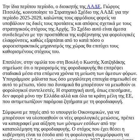
Την ίδια περίπου περίοδο, ο διοικητής της
ΑΑΔΕ
, Γιώργος
Πιτσιλής, κοινοποίησε το Στρατηγικό Σχέδιο της ΑΑΔΕ για την
περίοδο 2025-2029, καλώντας τους αρμόδιους φορείς να
υποβάλουν τις δικές τους προτάσεις και απόψεις σχετικά με τους
στρατηγικούς στόχους της Αρχής. Το Σχέδιο αυτό είναι άμεσα
συνδεδεμένο με την προσπάθεια της κυβέρνησης για φορολογικές
ελαφρύνσεις, καθώς εξαρτάται από το κατά πόσο ο
φοροεισπρακτικός μηχανισμός της χώρας θα επιτύχει τους
καθορισμένους στόχους του.
Επιπλέον, στην ομιλία του στη Βουλή ο Κωστής Χατζηδάκης
σημείωσε ότι ο περιορισμός της φοροδιαφυγής θα επιτρέψει
σταδιακά μέσα στα επόμενα χρόνια τη μείωση των άμεσων φόρων.
Υπογράμμισε μάλιστα πως όσο μεγαλύτερη επιτυχία σημειωθεί σε
αυτό το μέτωπο, τόσο πιο δυναμικά θα μπορέσουν να μειωθούν οι
φορολογικοί συντελεστές. Η στρατηγική αυτή, όπως επεσήμανε,
δεν αφορά μόνο την Ελλάδα αλλά και όλα τα κράτη μέλη της ΕΕ,
που αντιμετωπίζουν παρόμοια ζητήματα με τη φοροδιαφυγή.
Σύμφωνα με πηγές από το υπουργείο Οικονομικών, για να
μπορέσουν να υλοποιηθούν οι νέες φορολογικές μειώσεις, πρέπει
να καταγραφεί μια αύξηση των μόνιμων εσόδων από την
καταπολέμηση της φοροδιαφυγής. Ο στόχος που έχει θέσει η
κυβέρνηση είναι τα έσοδα από τη φορολογική συμμόρφωση να