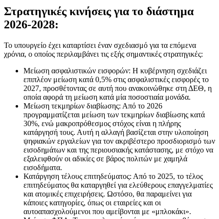
Στρατηγικές κινήσεις για το διάστημα
2026-2028:
Το υπουργείο έχει καταρτίσει έναν σχεδιασμό για τα επόμενα
χρόνια, ο οποίος περιλαμβάνει τις εξής σημαντικές στρατηγικές:
Μείωση ασφαλιστικών εισφορών: Η κυβέρνηση σχεδιάζει
επιπλέον μείωση κατά 0,5% στις ασφαλιστικές εισφορές το
2027, προσθέτοντας σε αυτή που ανακοινώθηκε στη ΔΕΘ, η
οποία αφορά τη μείωση κατά μία ποσοστιαία μονάδα.
Μείωση τεκμηρίων διαβίωσης: Από το 2026
προγραμματίζεται μείωση των τεκμηρίων διαβίωσης κατά
30%, ενώ μακροπρόθεσμος στόχος είναι η πλήρης
κατάργησή τους. Αυτή η αλλαγή βασίζεται στην υλοποίηση
ψηφιακών εργαλείων για τον ακριβέστερο προσδιορισμό των
εισοδημάτων και της περιουσιακής κατάστασης, με στόχο να
εξαλειφθούν οι αδικίες σε βάρος πολιτών με χαμηλά
εισοδήματα.
Κατάργηση τέλους επιτηδεύματος: Από το 2025, το τέλος
επιτηδεύματος θα καταργηθεί για ελεύθερους επαγγελματίες
και ατομικές επιχειρήσεις. Ωστόσο, θα παραμείνει για
κάποιες κατηγορίες, όπως οι εταιρείες και οι
αυτοαπασχολούμενοι που αμείβονται με «μπλοκάκι».