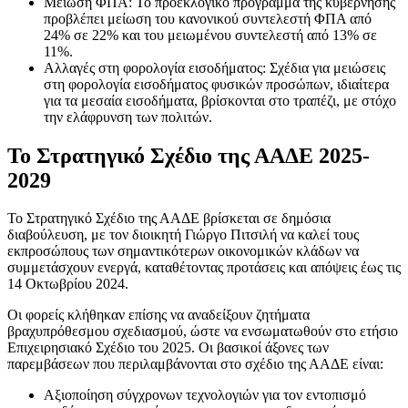
Μείωση ΦΠΑ: Το προεκλογικό πρόγραμμα της κυβέρνησης
προβλέπει μείωση του κανονικού συντελεστή ΦΠΑ από
24% σε 22% και του μειωμένου συντελεστή από 13% σε
11%.
Αλλαγές στη φορολογία εισοδήματος: Σχέδια για μειώσεις
στη φορολογία εισοδήματος φυσικών προσώπων, ιδιαίτερα
για τα μεσαία εισοδήματα, βρίσκονται στο τραπέζι, με στόχο
την ελάφρυνση των πολιτών.
Το Στρατηγικό Σχέδιο της ΑΑΔΕ 2025-
2029
Το Στρατηγικό Σχέδιο της ΑΑΔΕ βρίσκεται σε δημόσια
διαβούλευση, με τον διοικητή Γιώργο Πιτσιλή να καλεί τους
εκπροσώπους των σημαντικότερων οικονομικών κλάδων να
συμμετάσχουν ενεργά, καταθέτοντας προτάσεις και απόψεις έως τις
14 Οκτωβρίου 2024.
Οι φορείς κλήθηκαν επίσης να αναδείξουν ζητήματα
βραχυπρόθεσμου σχεδιασμού, ώστε να ενσωματωθούν στο ετήσιο
Επιχειρησιακό Σχέδιο του 2025. Οι βασικοί άξονες των
παρεμβάσεων που περιλαμβάνονται στο σχέδιο της ΑΑΔΕ είναι:
Αξιοποίηση σύγχρονων τεχνολογιών για τον εντοπισμό