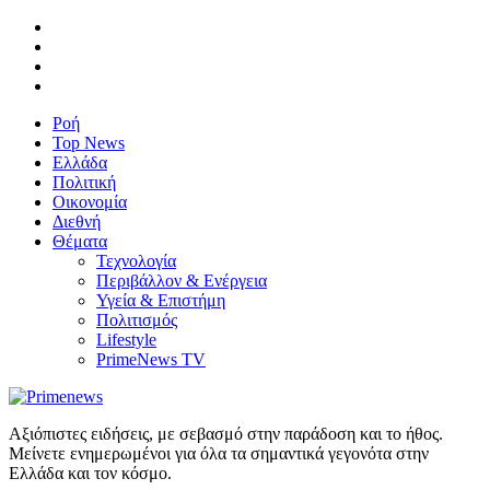
Ροή
Top News
Ελλάδα
Πολιτική
Οικονομία
Διεθνή
Θέματα
Τεχνολογία
Περιβάλλον & Ενέργεια
Υγεία & Επιστήμη
Πολιτισμός
Lifestyle
PrimeNews TV
Αξιόπιστες ειδήσεις, με σεβασμό στην παράδοση και το ήθος.
Μείνετε ενημερωμένοι για όλα τα σημαντικά γεγονότα στην
Ελλάδα και τον κόσμο.