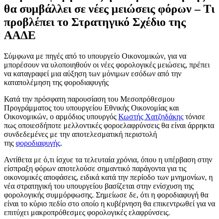
θα συμβάλλει σε νέες μειώσεις φόρων – Τι
προβλέπει το Στρατηγικό Σχέδιο της
ΑΑΔΕ
Σύμφωνα με πηγές από το υπουργείο Οικονομικών, για να
μπορέσουν να υλοποιηθούν οι νέες φορολογικές μειώσεις, πρέπει
να καταγραφεί μια αύξηση των μόνιμων εσόδων από την
καταπολέμηση της φοροδιαφυγής
Κατά την πρόσφατη παρουσίαση του Μεσοπρόθεσμου
Προγράμματος του υπουργείου Εθνικής Οικονομίας και
Οικονομικών, ο αρμόδιος υπουργός
Κωστής Χατζηδάκης
τόνισε
πως οποιεσδήποτε μελλοντικές φοροελαφρύνσεις θα είναι άρρηκτα
συνδεδεμένες με την αποτελεσματική περιστολή
της
φοροδιαφυγής
.
Αντίθετα με ό,τι ίσχυε τα τελευταία χρόνια, όπου η υπέρβαση στην
είσπραξη φόρων αποτελούσε σημαντικό παράγοντα για τις
οικονομικές αποφάσεις, ειδικά κατά την περίοδο των μνημονίων, η
νέα στρατηγική του υπουργείου βασίζεται στην ενίσχυση της
φορολογικής συμμόρφωσης. Σημείωσε δε, ότι η φοροδιαφυγή θα
είναι το κύριο πεδίο στο οποίο η κυβέρνηση θα επικεντρωθεί για να
επιτύχει μακροπρόθεσμες φορολογικές ελαφρύνσεις.