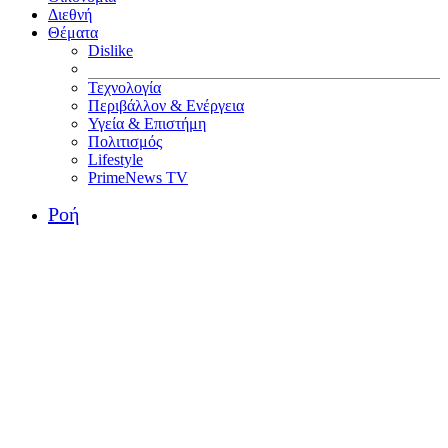
Διεθνή
Θέματα
Dislike
Τεχνολογία
Περιβάλλον & Ενέργεια
Υγεία & Επιστήμη
Πολιτισμός
Lifestyle
PrimeNews TV
Ροή