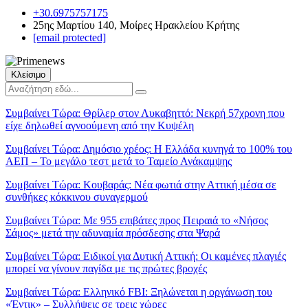
+30.6975757175
25ης Μαρτίου 140, Μοίρες Ηρακλείου Κρήτης
[email protected]
Κλείσιμο
Συμβαίνει Τώρα:
Θρίλερ στον Λυκαβηττό: Νεκρή 57χρονη που
είχε δηλωθεί αγνοούμενη από την Κυψέλη
Συμβαίνει Τώρα:
Δημόσιο χρέος: Η Ελλάδα κυνηγά το 100% του
ΑΕΠ – Το μεγάλο τεστ μετά το Ταμείο Ανάκαμψης
Συμβαίνει Τώρα:
Κουβαράς: Νέα φωτιά στην Αττική μέσα σε
συνθήκες κόκκινου συναγερμού
Συμβαίνει Τώρα:
Με 955 επιβάτες προς Πειραιά το «Νήσος
Σάμος» μετά την αδυναμία πρόσδεσης στα Ψαρά
Συμβαίνει Τώρα:
Ειδικοί για Δυτική Αττική: Οι καμένες πλαγιές
μπορεί να γίνουν παγίδα με τις πρώτες βροχές
Συμβαίνει Τώρα:
Ελληνικό FBI: Ξηλώνεται η οργάνωση του
«Έντικ» – Συλλήψεις σε τρεις χώρες