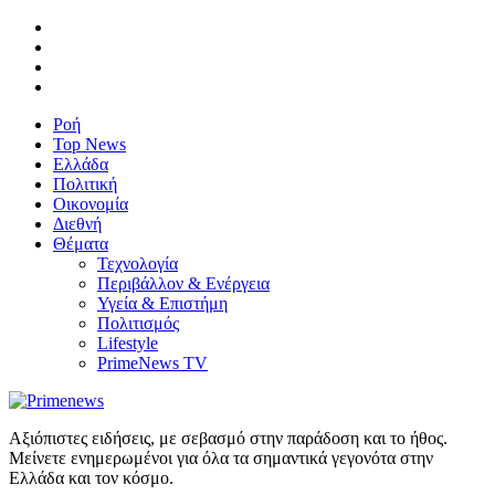
Ροή
Top News
Ελλάδα
Πολιτική
Οικονομία
Διεθνή
Θέματα
Τεχνολογία
Περιβάλλον & Ενέργεια
Υγεία & Επιστήμη
Πολιτισμός
Lifestyle
PrimeNews TV
Αξιόπιστες ειδήσεις, με σεβασμό στην παράδοση και το ήθος.
Μείνετε ενημερωμένοι για όλα τα σημαντικά γεγονότα στην
Ελλάδα και τον κόσμο.