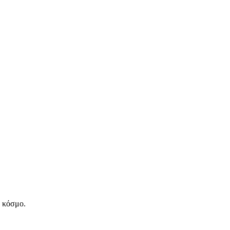
ν κόσμο.