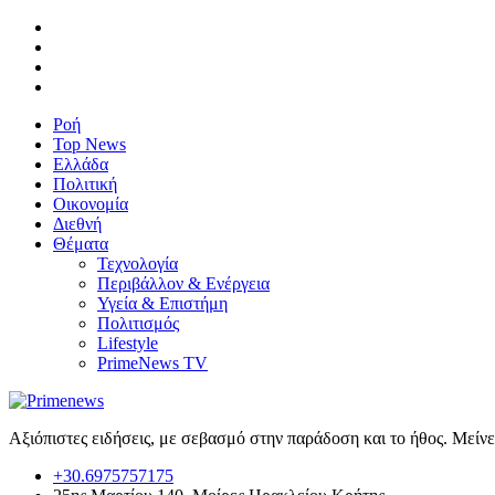
Ροή
Top News
Ελλάδα
Πολιτική
Οικονομία
Διεθνή
Θέματα
Τεχνολογία
Περιβάλλον & Ενέργεια
Υγεία & Επιστήμη
Πολιτισμός
Lifestyle
PrimeNews TV
Αξιόπιστες ειδήσεις, με σεβασμό στην παράδοση και το ήθος. Μείν
+30.6975757175