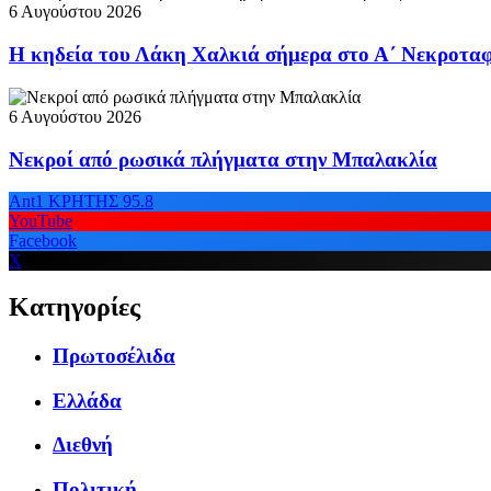
6 Αυγούστου 2026
Η κηδεία του Λάκη Χαλκιά σήμερα στο Α΄ Νεκροταφ
6 Αυγούστου 2026
Νεκροί από ρωσικά πλήγματα στην Μπαλακλία
Ant1 ΚΡΗΤΗΣ 95.8
YouTube
Facebook
X
Κατηγορίες
Πρωτοσέλιδα
Ελλάδα
Διεθνή
Πολιτική