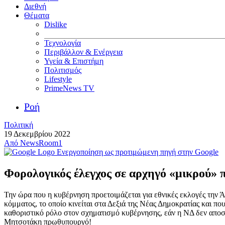
Διεθνή
Θέματα
Dislike
Τεχνολογία
Περιβάλλον & Ενέργεια
Υγεία & Επιστήμη
Πολιτισμός
Lifestyle
PrimeNews TV
Ροή
Πολιτική
19 Δεκεμβρίου 2022
Από
NewsRoom1
Ενεργοποίηση ως προτιμώμενη πηγή στην Google
Φορολογικός έλεγχος σε αρχηγό «μικρού» π
Την ώρα που η κυβέρνηση προετοιμάζεται για εθνικές εκλογές την 
κόμματος, το οποίο κινείται στα Δεξιά της Νέας Δημοκρατίας και π
καθοριστικό ρόλο στον σχηματισμό κυβέρνησης, εάν η ΝΔ δεν απο
Μητσοτάκη πρωθυπουργό!