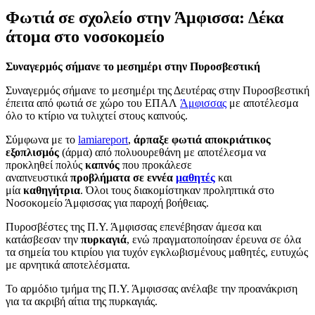
Φωτιά σε σχολείο στην Άμφισσα: Δέκα
άτομα στο νοσοκομείο
Συναγερμός σήμανε το μεσημέρι στην Πυροσβεστική
Συναγερμός σήμανε το μεσημέρι της Δευτέρας στην Πυροσβεστική
έπειτα από φωτιά σε χώρο του ΕΠΑΛ
Άμφισσας
με αποτέλεσμα
όλο το κτίριο να τυλιχτεί στους καπνούς.
Σύμφωνα με το
lamiareport
,
άρπαξε φωτιά αποκριάτικος
εξοπλισμός
(άρμα) από πολυουρεθάνη με αποτέλεσμα να
προκληθεί πολύς
καπνός
που προκάλεσε
αναπνευστικά
προβλήματα σε εννέα
μαθητές
και
μία
καθηγήτρια
. Όλοι τους διακομίστηκαν προληπτικά στο
Νοσοκομείο Άμφισσας για παροχή βοήθειας.
Πυροσβέστες της Π.Υ. Άμφισσας επενέβησαν άμεσα και
κατάσβεσαν την
πυρκαγιά
, ενώ πραγματοποίησαν έρευνα σε όλα
τα σημεία του κτιρίου για τυχόν εγκλωβισμένους μαθητές, ευτυχώς
με αρνητικά αποτελέσματα.
Το αρμόδιο τμήμα της Π.Υ. Άμφισσας ανέλαβε την προανάκριση
για τα ακριβή αίτια της πυρκαγιάς.