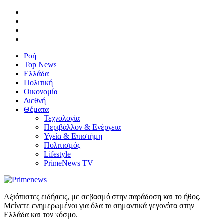
Ροή
Top News
Ελλάδα
Πολιτική
Οικονομία
Διεθνή
Θέματα
Τεχνολογία
Περιβάλλον & Ενέργεια
Υγεία & Επιστήμη
Πολιτισμός
Lifestyle
PrimeNews TV
Αξιόπιστες ειδήσεις, με σεβασμό στην παράδοση και το ήθος.
Μείνετε ενημερωμένοι για όλα τα σημαντικά γεγονότα στην
Ελλάδα και τον κόσμο.