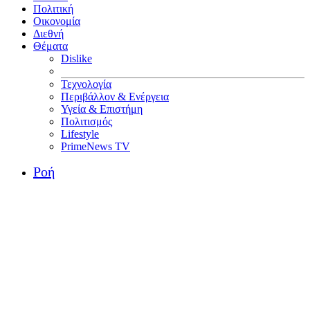
Πολιτική
Οικονομία
Διεθνή
Θέματα
Dislike
Τεχνολογία
Περιβάλλον & Ενέργεια
Υγεία & Επιστήμη
Πολιτισμός
Lifestyle
PrimeNews TV
Ροή