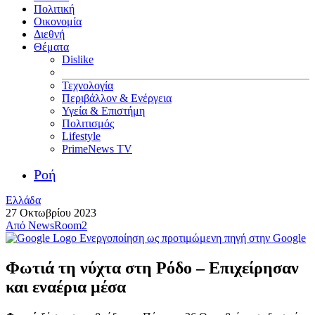
Πολιτική
Οικονομία
Διεθνή
Θέματα
Dislike
Τεχνολογία
Περιβάλλον & Ενέργεια
Υγεία & Επιστήμη
Πολιτισμός
Lifestyle
PrimeNews TV
Ροή
Ελλάδα
27 Οκτωβρίου 2023
Από
NewsRoom2
Ενεργοποίηση ως προτιμώμενη πηγή στην Google
Φωτιά τη νύχτα στη Ρόδο – Επιχείρησαν
και εναέρια μέσα