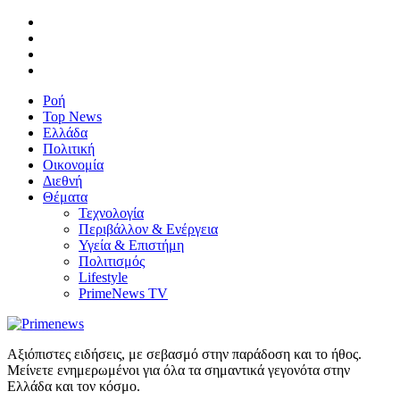
Ροή
Top News
Ελλάδα
Πολιτική
Οικονομία
Διεθνή
Θέματα
Τεχνολογία
Περιβάλλον & Ενέργεια
Υγεία & Επιστήμη
Πολιτισμός
Lifestyle
PrimeNews TV
Αξιόπιστες ειδήσεις, με σεβασμό στην παράδοση και το ήθος.
Μείνετε ενημερωμένοι για όλα τα σημαντικά γεγονότα στην
Ελλάδα και τον κόσμο.