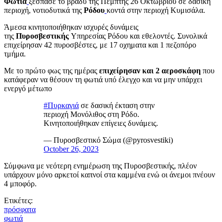
Φωτιά
ξέσπασε το βράδυ της Πέμπτης 26 Οκτωβρίου σε δασική
περιοχή, νοτιοδυτικά της
Ρόδου
κοντά στην περιοχή Κυμισάλα.
Άμεσα κινητοποιήθηκαν ισχυρές δυνάμεις
της
Πυροσβεστικής
Υπηρεσίας Ρόδου και εθελοντές. Συνολικά
επιχείρησαν 42 πυροσβέστες, με 17 οχηματα και 1 πεζοπόρο
τμήμα.
Με το πρώτο φως της ημέρας
επιχείρησαν και 2 αεροσκάφη
που
κατάφεραν να θέσουν τη φωτιά υπό έλεγχο και να μην υπάρχει
ενεργό μέτωπο
#Πυρκαγιά
σε δασική έκταση στην
περιοχή Μονόλιθος στη Ρόδο.
Κινητοποιήθηκαν επίγειες δυνάμεις.
— Πυροσβεστικό Σώμα (@pyrosvestiki)
October 26, 2023
Σύμφωνα με νεότερη ενημέρωση της Πυροσβεστικής, πλέον
υπάρχουν μόνο αρκετοί καπνοί στα καμμένα ενώ οι άνεμοι πνέουν
4 μποφόρ.
Ετικέτες:
πρόσφατα
φωτιά