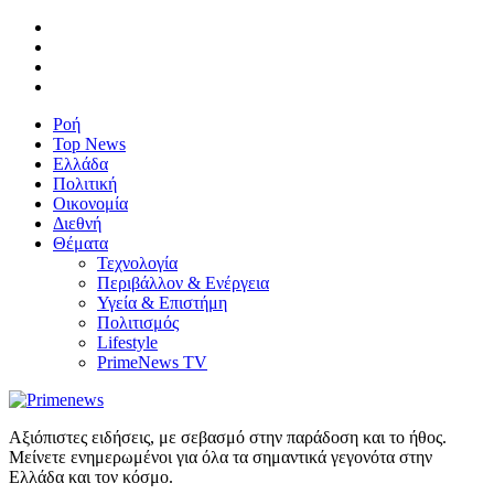
Ροή
Top News
Ελλάδα
Πολιτική
Οικονομία
Διεθνή
Θέματα
Τεχνολογία
Περιβάλλον & Ενέργεια
Υγεία & Επιστήμη
Πολιτισμός
Lifestyle
PrimeNews TV
Αξιόπιστες ειδήσεις, με σεβασμό στην παράδοση και το ήθος.
Μείνετε ενημερωμένοι για όλα τα σημαντικά γεγονότα στην
Ελλάδα και τον κόσμο.