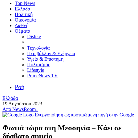
Top News
Ελλάδα
Πολιτική
Οικονομία
Διεθνή
Θέματα
Dislike
Τεχνολογία
Περιβάλλον & Ενέργεια
Υγεία & Επιστήμη
Πολιτισμός
Lifestyle
PrimeNews TV
Ροή
Ελλάδα
19 Αυγούστου 2023
Από
NewsRoom1
Ενεργοποίηση ως προτιμώμενη πηγή στην Google
Φωτιά τώρα στη Μεσσηνία – Κάει σε
δύσβατο σημείο