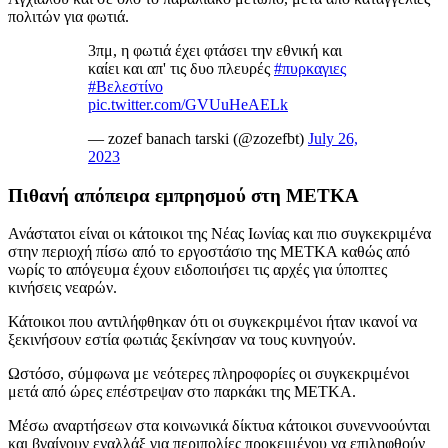
πολιτών για φωτιά.
3πμ, η φωτιά έχει φτάσει την εθνική και
καίει και απ' τις δυο πλευρές
#πυρκαγιες
#Βελεστίνο
pic.twitter.com/GVUuHeAELk
— zozef banach tarski (@zozefbt)
July 26,
2023
Πιθανή απόπειρα εμπρησμού στη ΜΕΤΚΑ
Ανάστατοι είναι οι κάτοικοι της Νέας Ιωνίας και πιο συγκεκριμένα
στην περιοχή πίσω από το εργοστάσιο της ΜΕΤΚΑ καθώς από
νωρίς το απόγευμα έχουν ειδοποιήσει τις αρχές για ύποπτες
κινήσεις νεαρών.
Κάτοικοι που αντιλήφθηκαν ότι οι συγκεκριμένοι ήταν ικανοί να
ξεκινήσουν εστία φωτιάς ξεκίνησαν να τους κυνηγούν.
Ωστόσο, σύμφωνα με νεότερες πληροφορίες οι συγκεκριμένοι
μετά από ώρες επέστρεψαν στο παρκάκι της ΜΕΤΚΑ.
Μέσω αναρτήσεων στα κοινωνικά δίκτυα κάτοικοι συνεννοούνται
και βγαίνουν εναλλάξ για περιπολίες προκειμένου να επιληφθούν