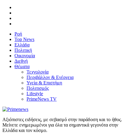
Ροή
Top News
Ελλάδα
Πολιτική
Οικονομία
Διεθνή
Θέματα
Τεχνολογία
Περιβάλλον & Ενέργεια
Υγεία & Επιστήμη
Πολιτισμός
Lifestyle
PrimeNews TV
Αξιόπιστες ειδήσεις, με σεβασμό στην παράδοση και το ήθος.
Μείνετε ενημερωμένοι για όλα τα σημαντικά γεγονότα στην
Ελλάδα και τον κόσμο.