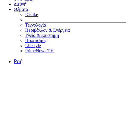
Διεθνή
Θέματα
Dislike
Τεχνολογία
Περιβάλλον & Ενέργεια
Υγεία & Επιστήμη
Πολιτισμός
Lifestyle
PrimeNews TV
Ροή