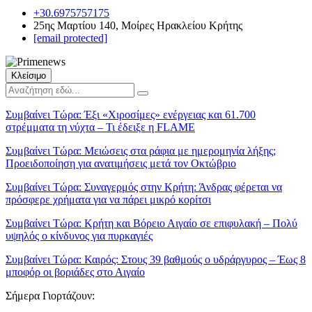
+30.6975757175
25ης Μαρτίου 140, Μοίρες Ηρακλείου Κρήτης
[email protected]
Κλείσιμο
Συμβαίνει Τώρα:
Έξι «Χιροσίμες» ενέργειας και 61.700
στρέμματα τη νύχτα – Τι έδειξε η FLAME
Συμβαίνει Τώρα:
Μειώσεις στα ράφια με ημερομηνία λήξης;
Προειδοποίηση για ανατιμήσεις μετά τον Οκτώβριο
Συμβαίνει Τώρα:
Συναγερμός στην Κρήτη: Άνδρας φέρεται να
πρόσφερε χρήματα για να πάρει μικρό κορίτσι
Συμβαίνει Τώρα:
Κρήτη και Βόρειο Αιγαίο σε επιφυλακή – Πολύ
υψηλός ο κίνδυνος για πυρκαγιές
Συμβαίνει Τώρα:
Καιρός: Στους 39 βαθμούς ο υδράργυρος – Έως 8
μποφόρ οι βοριάδες στο Αιγαίο
Σήμερα Γιορτάζουν: