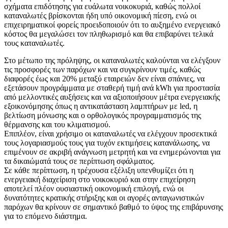
σχήματα επιδότησης για ευάλωτα νοικοκυριά, καθώς πολλοί
καταναλωτές βρίσκονται ήδη υπό οικονομική πίεση, ενώ οι
επιχειρηματικοί φορείς προειδοποιούν ότι το αυξημένο ενεργειακό
κόστος θα μεγαλώσει τον πληθωρισμό και θα επιβαρύνει τελικά
τους καταναλωτές.
Στο μέτωπο της πρόληψης, οι καταναλωτές καλούνται να ελέγξουν
τις προσφορές των παρόχων και να συγκρίνουν τιμές, καθώς
διαφορές έως και 20% μεταξύ εταιρειών δεν είναι σπάνιες, να
εξετάσουν προγράμματα με σταθερή τιμή ανά kWh για προστασία
από μελλοντικές αυξήσεις και να αξιοποιήσουν μέτρα ενεργειακής
εξοικονόμησης όπως η αντικατάσταση λαμπτήρων με led, η
βελτίωση μόνωσης και ο ορθολογικός προγραμματισμός της
θέρμανσης και του κλιματισμού.
Επιπλέον, είναι χρήσιμο οι καταναλωτές να ελέγχουν προσεκτικά
τους λογαριασμούς τους για τυχόν εκτιμήσεις κατανάλωσης, να
επιμένουν σε ακριβή ανάγνωση μετρητή και να ενημερώνονται για
τα δικαιώματά τους σε περίπτωση σφάλματος.
Σε κάθε περίπτωση, η τρέχουσα εξέλιξη υπενθυμίζει ότι η
ενεργειακή διαχείριση στο νοικοκυριό και στην επιχείρηση
αποτελεί πλέον ουσιαστική οικονομική επιλογή, ενώ οι
δυνατότητες κρατικής στήριξης και οι αγορές ανταγωνιστικών
παρόχων θα κρίνουν σε σημαντικό βαθμό το ύψος της επιβάρυνσης
για το επόμενο διάστημα.