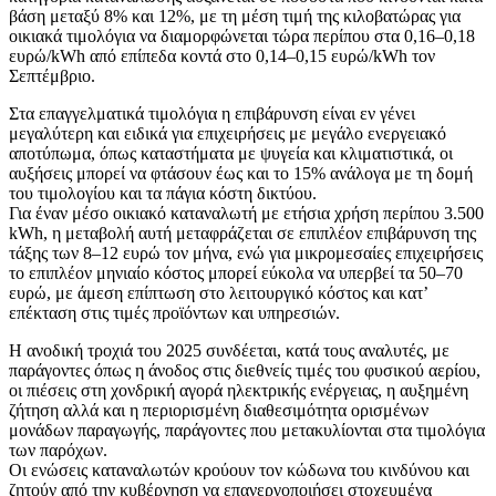
βάση μεταξύ 8% και 12%, με τη μέση τιμή της κιλοβατώρας για
οικιακά τιμολόγια να διαμορφώνεται τώρα περίπου στα 0,16–0,18
ευρώ/kWh από επίπεδα κοντά στο 0,14–0,15 ευρώ/kWh τον
Σεπτέμβριο.
Στα επαγγελματικά τιμολόγια η επιβάρυνση είναι εν γένει
μεγαλύτερη και ειδικά για επιχειρήσεις με μεγάλο ενεργειακό
αποτύπωμα, όπως καταστήματα με ψυγεία και κλιματιστικά, οι
αυξήσεις μπορεί να φτάσουν έως και το 15% ανάλογα με τη δομή
του τιμολογίου και τα πάγια κόστη δικτύου.
Για έναν μέσο οικιακό καταναλωτή με ετήσια χρήση περίπου 3.500
kWh, η μεταβολή αυτή μεταφράζεται σε επιπλέον επιβάρυνση της
τάξης των 8–12 ευρώ τον μήνα, ενώ για μικρομεσαίες επιχειρήσεις
το επιπλέον μηνιαίο κόστος μπορεί εύκολα να υπερβεί τα 50–70
ευρώ, με άμεση επίπτωση στο λειτουργικό κόστος και κατ’
επέκταση στις τιμές προϊόντων και υπηρεσιών.
Η ανοδική τροχιά του 2025 συνδέεται, κατά τους αναλυτές, με
παράγοντες όπως η άνοδος στις διεθνείς τιμές του φυσικού αερίου,
οι πιέσεις στη χονδρική αγορά ηλεκτρικής ενέργειας, η αυξημένη
ζήτηση αλλά και η περιορισμένη διαθεσιμότητα ορισμένων
μονάδων παραγωγής, παράγοντες που μετακυλίονται στα τιμολόγια
των παρόχων.
Οι ενώσεις καταναλωτών κρούουν τον κώδωνα του κινδύνου και
ζητούν από την κυβέρνηση να επανεργοποιήσει στοχευμένα