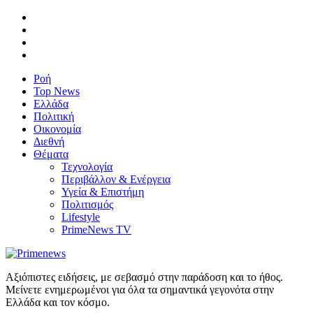
Ροή
Top News
Ελλάδα
Πολιτική
Οικονομία
Διεθνή
Θέματα
Τεχνολογία
Περιβάλλον & Ενέργεια
Υγεία & Επιστήμη
Πολιτισμός
Lifestyle
PrimeNews TV
Αξιόπιστες ειδήσεις, με σεβασμό στην παράδοση και το ήθος.
Μείνετε ενημερωμένοι για όλα τα σημαντικά γεγονότα στην
Ελλάδα και τον κόσμο.