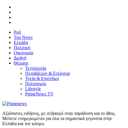
Ροή
Top News
Ελλάδα
Πολιτική
Οικονομία
Διεθνή
Θέματα
Τεχνολογία
Περιβάλλον & Ενέργεια
Υγεία & Επιστήμη
Πολιτισμός
Lifestyle
PrimeNews TV
Αξιόπιστες ειδήσεις, με σεβασμό στην παράδοση και το ήθος.
Μείνετε ενημερωμένοι για όλα τα σημαντικά γεγονότα στην
Ελλάδα και τον κόσμο.