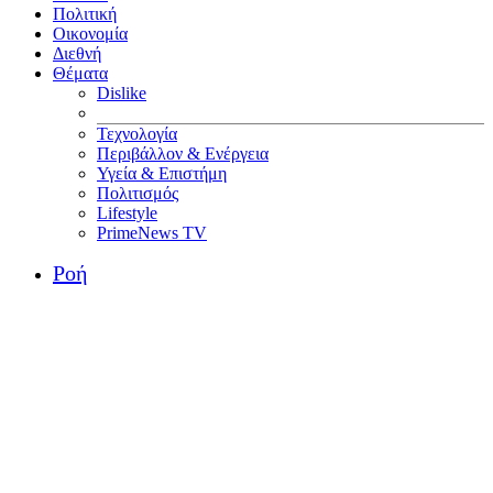
Πολιτική
Οικονομία
Διεθνή
Θέματα
Dislike
Τεχνολογία
Περιβάλλον & Ενέργεια
Υγεία & Επιστήμη
Πολιτισμός
Lifestyle
PrimeNews TV
Ροή