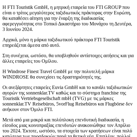
Η FTI Touristik GmbH, η μητρική εταιρεία του FTI GROUP που
είναι ο τρίτος μεγαλύτερος ταξιδιωτικός πράκτορας στην Ευρώπη,
θα καταθέσει αίτηση για την έναρξη της διαδικασίας
αφερεγγυότητας στο Τοπικό Δικαστήριο του Μονάχου τη Δευτέρα,
3 Ιουνίου 2024.
Αρχικά, μόνο η μάρκα ταξιδιωτικού πράκτορα FTI Touristik
επηρεάζεται άμεσα από αυτό.
Στη συνέχεια, ωστόσο, θα υποβληθούν αντίστοιχες αιτήσεις και για
άλλες εταιρείες του Ομίλου.
Η Windrose Finest Travel GmbH με την πολυτελή μάρκα
WINDROSE θα συνεχίσει τις δραστηριότητές της.
Οι ανεξάρτητες εταιρείες Euvia GmbH και το κανάλι ταξιδιωτικών
αγορών της sonnenklar.TV καθώς και το σύστημα franchise της
Touristik Vertriebsgesellschaft mbH (TVG) με τις μάρκες
sonnenklar.TV Reisebüros, 5vorFlug Reisebüros και Flugbörse δεν
ανήκουν στον Όμιλο FTI.
Μετά από μια μακρά και πολύπλοκη επενδυτική διαδικασία, η
είσοδος μιας κοινοπραξίας επενδυτών ανακοινώθηκε τον Απρίλιο
του 2024. Έκτοτε, ωστόσο, τα στοιχεία των κρατήσεων είναι πολύ
κατώτερα των προσδοκιών παρά τα θετικά νέα. Επιπλέον, πολλοί