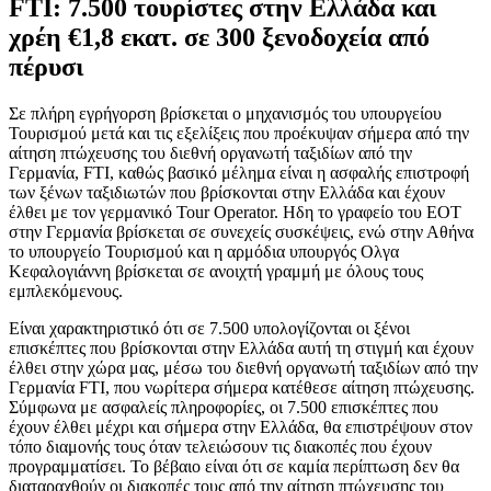
FTI: 7.500 τουρίστες στην Ελλάδα και
χρέη €1,8 εκατ. σε 300 ξενοδοχεία από
πέρυσι
Σε πλήρη εγρήγορση βρίσκεται ο μηχανισμός του υπουργείου
Τουρισμού μετά και τις εξελίξεις που προέκυψαν σήμερα από την
αίτηση πτώχευσης του διεθνή οργανωτή ταξιδίων από την
Γερμανία, FTI, καθώς βασικό μέλημα είναι η ασφαλής επιστροφή
των ξένων ταξιδιωτών που βρίσκονται στην Ελλάδα και έχουν
έλθει με τον γερμανικό Tour Operator. Ηδη το γραφείο του ΕΟΤ
στην Γερμανία βρίσκεται σε συνεχείς συσκέψεις, ενώ στην Αθήνα
το υπουργείο Τουρισμού και η αρμόδια υπουργός Ολγα
Κεφαλογιάννη βρίσκεται σε ανοιχτή γραμμή με όλους τους
εμπλεκόμενους.
Eίναι χαρακτηριστικό ότι σε 7.500 υπολογίζονται οι ξένοι
επισκέπτες που βρίσκονται στην Ελλάδα αυτή τη στιγμή και έχουν
έλθει στην χώρα μας, μέσω του διεθνή οργανωτή ταξιδίων από την
Γερμανία FTI, που νωρίτερα σήμερα κατέθεσε αίτηση πτώχευσης.
Σύμφωνα με ασφαλείς πληροφορίες, οι 7.500 επισκέπτες που
έχουν έλθει μέχρι και σήμερα στην Ελλάδα, θα επιστρέψουν στον
τόπο διαμονής τους όταν τελειώσουν τις διακοπές που έχουν
προγραμματίσει. Το βέβαιο είναι ότι σε καμία περίπτωση δεν θα
διαταραχθούν οι διακοπές τους από την αίτηση πτώχευσης του