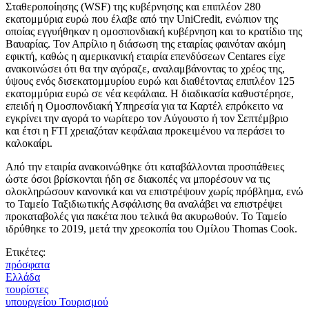
Σταθεροποίησης (WSF) της κυβέρνησης και επιπλέον 280
εκατομμύρια ευρώ που έλαβε από την UniCredit, ενώπιον της
οποίας εγγυήθηκαν η ομοσπονδιακή κυβέρνηση και το κρατίδιο της
Βαυαρίας. Τον Απρίλιο η διάσωση της εταιρίας φαινόταν ακόμη
εφικτή, καθώς η αμερικανική εταιρία επενδύσεων Centares είχε
ανακοινώσει ότι θα την αγόραζε, αναλαμβάνοντας το χρέος της,
ύψους ενός δισεκατομμυρίου ευρώ και διαθέτοντας επιπλέον 125
εκατομμύρια ευρώ σε νέα κεφάλαια. Η διαδικασία καθυστέρησε,
επειδή η Ομοσπονδιακή Υπηρεσία για τα Καρτέλ επρόκειτο να
εγκρίνει την αγορά το νωρίτερο τον Αύγουστο ή τον Σεπτέμβριο
και έτσι η FTI χρειαζόταν κεφάλαια προκειμένου να περάσει το
καλοκαίρι.
Από την εταιρία ανακοινώθηκε ότι καταβάλλονται προσπάθειες
ώστε όσοι βρίσκονται ήδη σε διακοπές να μπορέσουν να τις
ολοκληρώσουν κανονικά και να επιστρέψουν χωρίς πρόβλημα, ενώ
το Ταμείο Ταξιδιωτικής Ασφάλισης θα αναλάβει να επιστρέψει
προκαταβολές για πακέτα που τελικά θα ακυρωθούν. Το Ταμείο
ιδρύθηκε το 2019, μετά την χρεοκοπία του Ομίλου Thomas Cook.
Ετικέτες:
πρόσφατα
Ελλάδα
τουρίστες
υπουργείου Τουρισμού