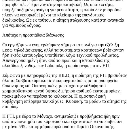
προμηθευτές επέμειναν στην προκαταβολή. Ως αποτέλεσμα,
υπήρξε αυξημένη ανάγκη για ρευστότητα, η οποία δεν μπορούσε
πλέον να γεφυρωθεί μέχρι το κλείσιμο της επενδυτικής
διαδικασίας. Ως εκ τούτου, η αίτηση πτώχευσης κατέστη αναγκαία
για νομικούς λόγους.
Απέτυχε η προσπάθεια διάσωσης
Οι εργαζόμενοι ενημερώθηκαν σήμερα το πρωί για την εξέλιξη
μέσω τηλεδιάσκεψης, αλλά τα συστήματα κρατήσεων βρίσκονταν
ήδη εκτός λειτουργίας, υποτίθεται λόγω τεχνικού προβλήματος.
Απενεργοποιημένη ήταν από το πρωί και η ιστοσελίδα της
αλυσίδας ξενοδοχείων Labranda, η οποία ανήκει στην FTI.
Σύμφωνα με πληροφορίες της BILD, η διοίκηση της FTI βρισκόταν
όλο το Σαββατοκύριακο σε διαπραγματεύσεις με τα υπουργεία
Οικονομίας και Οικονομικών, με στόχο την κάλυψη του
χρηματοδοτικού κενού ύψους διψήφιου αριθμού εκατομμυρίων,
προκειμένου να περάσει το καλοκαίρι. Η ομοσπονδιακή
κυβέρνηση απέρριψε τελικά χθες, Κυριακή, το βράδυ το αίτημα της
εταιρίας.
H FTI, με έδρα το Μόναχο, αντιμετώπιζε προβλήματα ήδη πριν
από την πανδημία του κορονοϊού και είχε καταφέρει να επιβιώσει
με μόνο 595 εκατομμύρια ευρώ από το Ταμείο Οικονομικής