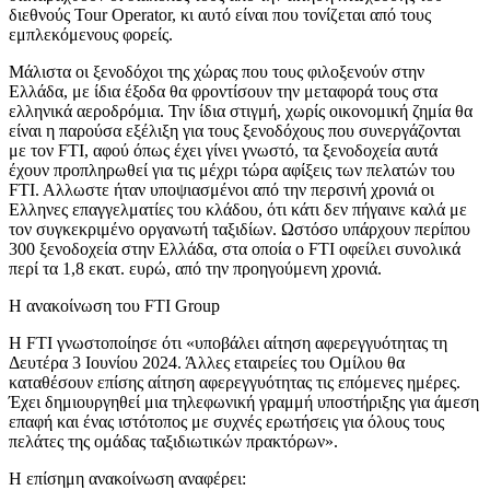
διεθνούς Tour Operator, κι αυτό είναι που τονίζεται από τους
εμπλεκόμενους φορείς.
Μάλιστα οι ξενοδόχοι της χώρας που τους φιλοξενούν στην
Ελλάδα, με ίδια έξοδα θα φροντίσουν την μεταφορά τους στα
ελληνικά αεροδρόμια. Την ίδια στιγμή, χωρίς οικονομική ζημία θα
είναι η παρούσα εξέλιξη για τους ξενοδόχους που συνεργάζονται
με τον FTI, αφού όπως έχει γίνει γνωστό, τα ξενοδοχεία αυτά
έχουν προπληρωθεί για τις μέχρι τώρα αφίξεις των πελατών του
FTI. Aλλωστε ήταν υποψιασμένοι από την περσινή χρονιά οι
Ελληνες επαγγελματίες του κλάδου, ότι κάτι δεν πήγαινε καλά με
τον συγκεκριμένο οργανωτή ταξιδίων. Ωστόσο υπάρχουν περίπου
300 ξενοδοχεία στην Ελλάδα, στα οποία ο FTI οφείλει συνολικά
περί τα 1,8 εκατ. ευρώ, από την προηγούμενη χρονιά.
Η ανακοίνωση του FTI Group
H FTI γνωστοποίησε ότι «υποβάλει αίτηση αφερεγγυότητας τη
Δευτέρα 3 Ιουνίου 2024. Άλλες εταιρείες του Ομίλου θα
καταθέσουν επίσης αίτηση αφερεγγυότητας τις επόμενες ημέρες.
Έχει δημιουργηθεί μια τηλεφωνική γραμμή υποστήριξης για άμεση
επαφή και ένας ιστότοπος με συχνές ερωτήσεις για όλους τους
πελάτες της ομάδας ταξιδιωτικών πρακτόρων».
H επίσημη ανακοίνωση αναφέρει: