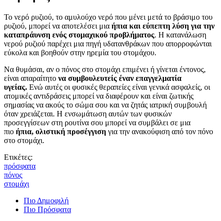
Το νερό ρυζιού, το αμυλούχο νερό που μένει μετά το βράσιμο του
ρυζιού, μπορεί να αποτελέσει μια
ήπια και εύπεπτη λύση για την
καταπράυνση ενός στομαχικού προβλήματος
. Η κατανάλωση
νερού ρυζιού παρέχει μια πηγή υδατανθράκων που απορροφώνται
εύκολα και βοηθούν στην ηρεμία του στομάχου.
Να θυμάσαι, αν ο πόνος στο στομάχι επιμένει ή γίνεται έντονος,
είναι απαραίτητο
να συμβουλευτείς έναν επαγγελματία
υγείας.
Ενώ αυτές οι φυσικές θεραπείες είναι γενικά ασφαλείς, οι
ατομικές αντιδράσεις μπορεί να διαφέρουν και είναι ζωτικής
σημασίας να ακούς το σώμα σου και να ζητάς ιατρική συμβουλή
όταν χρειάζεται. Η ενσωμάτωση αυτών των φυσικών
προσεγγίσεων στη ρουτίνα σου μπορεί να συμβάλει σε μια
πιο
ήπια, ολιστική προσέγγιση
για την ανακούφιση από τον πόνο
στο στομάχι.
Ετικέτες:
πρόσφατα
πόνος
στομάχι
Πιο Δημοφιλή
Πιο Πρόσφατα