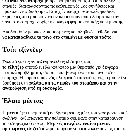
Ο
πόνος στο στομάχι
μπορεί να χτυπήσει τις πιο ακατάλληλες
στιγμές, διαταράσσοντας τις καθημερινές μας συνήθειες και
προκαλώντας δυσφορία. Ευτυχώς υπάρχουν πολλές φυσικές
θεραπείες που μπορούν να ανακουφίσουν αποτελεσματικά τον
πόνο στο στομάχι χωρίς την ανάγκη φαρμακευτικής παρέμβασης.
Ακολουθούν μερικές δοκιμασμένες και αληθινές μέθοδοι για
να
καταπραΰνεις το πόνο στο στομάχι με φυσικό τρόπο.
Τσάι τζίντζερ
Γνωστό για τις αντιφλεγμονώδεις ιδιότητές του,
το
τζίντζερ
αποτελεί εδώ και καιρό μια θεραπεία για διάφορα
πεπτικά προβλήματα, συμπεριλαμβανομένου του πόνου στο
στομάχι. Η παρασκευή ενός φλιτζανιού τσαγιού τζίντζερ μπορεί να
βοηθήσει στη
χαλάρωση των μυών του στομάχου και στην
ανακούφιση από τη δυσφορία.
Έλαιο μέντας
Η
μέντα
έχει ηρεμιστική επίδραση στους μύες του γαστρεντερικού
σωλήνα, καθιστώντας την πολύτιμο σύμμαχο στην καταπράυνση
του στομαχικού πόνου. Μερικές
σταγόνες ελαίου μέντας
αραιωμένες σε ζεστό νερό
μπορούν να καταναλωθούν ως τσάι ή