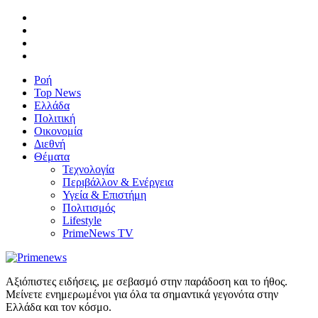
Ροή
Top News
Ελλάδα
Πολιτική
Οικονομία
Διεθνή
Θέματα
Τεχνολογία
Περιβάλλον & Ενέργεια
Υγεία & Επιστήμη
Πολιτισμός
Lifestyle
PrimeNews TV
Αξιόπιστες ειδήσεις, με σεβασμό στην παράδοση και το ήθος.
Μείνετε ενημερωμένοι για όλα τα σημαντικά γεγονότα στην
Ελλάδα και τον κόσμο.