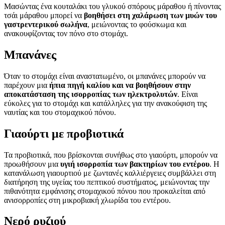
Μασώντας ένα κουταλάκι του γλυκού σπόρους μάραθου ή πίνοντας
τσάι μάραθου μπορεί να
βοηθήσει στη χαλάρωση των μυών του
γαστρεντερικού σωλήνα
, μειώνοντας το φούσκωμα και
ανακουφίζοντας τον πόνο στο στομάχι.
Μπανάνες
Όταν το στομάχι είναι αναστατωμένο, οι μπανάνες μπορούν να
παρέχουν μια
ήπια πηγή καλίου και να βοηθήσουν στην
αποκατάσταση της ισορροπίας των ηλεκτρολυτών
. Είναι
εύκολες για το στομάχι και κατάλληλες για την ανακούφιση της
ναυτίας και του στομαχικού πόνου.
Γιαούρτι με προβιοτικά
Τα προβιοτικά, που βρίσκονται συνήθως στο γιαούρτι, μπορούν να
προωθήσουν μια
υγιή ισορροπία των βακτηρίων του εντέρου
. Η
κατανάλωση γιαουρτιού με ζωντανές καλλιέργειες συμβάλλει στη
διατήρηση της υγείας του πεπτικού συστήματος, μειώνοντας την
πιθανότητα εμφάνισης στομαχικού πόνου που προκαλείται από
ανισορροπίες στη μικροβιακή χλωρίδα του εντέρου.
Νερό ρυζιού