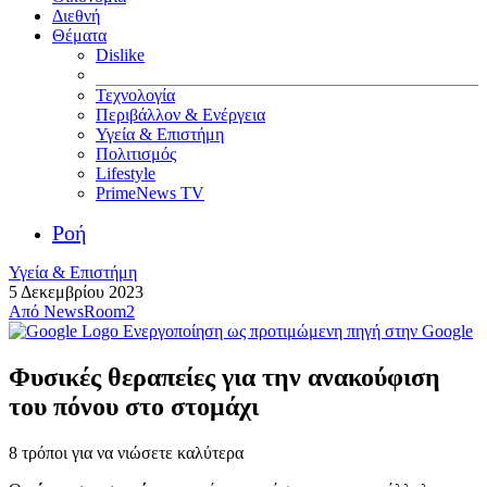
Διεθνή
Θέματα
Dislike
Τεχνολογία
Περιβάλλον & Ενέργεια
Υγεία & Επιστήμη
Πολιτισμός
Lifestyle
PrimeNews TV
Ροή
Υγεία & Επιστήμη
5 Δεκεμβρίου 2023
Από
NewsRoom2
Ενεργοποίηση ως προτιμώμενη πηγή στην Google
Φυσικές θεραπείες για την ανακούφιση
του πόνου στο στομάχι
8 τρόποι για να νιώσετε καλύτερα