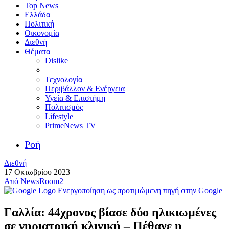
Top News
Ελλάδα
Πολιτική
Οικονομία
Διεθνή
Θέματα
Dislike
Τεχνολογία
Περιβάλλον & Ενέργεια
Υγεία & Επιστήμη
Πολιτισμός
Lifestyle
PrimeNews TV
Ροή
Διεθνή
17 Οκτωβρίου 2023
Από
NewsRoom2
Ενεργοποίηση ως προτιμώμενη πηγή στην Google
Γαλλία: 44χρονος βίασε δύο ηλικιωμένες
σε γηριατρική κλινική – Πέθανε η