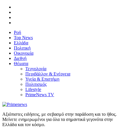
Ροή
Top News
Ελλάδα
Πολιτική
Οικονομία
Διεθνή
Θέματα
Τεχνολογία
Περιβάλλον & Ενέργεια
Υγεία & Επιστήμη
Πολιτισμός
Lifestyle
PrimeNews TV
Αξιόπιστες ειδήσεις, με σεβασμό στην παράδοση και το ήθος.
Μείνετε ενημερωμένοι για όλα τα σημαντικά γεγονότα στην
Ελλάδα και τον κόσμο.