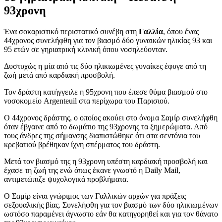
93χρονη
Ένα σοκαριστικό περιστατικό συνέβη στη
Γαλλία
, όπου ένας
44χρονος συνελήφθη για τον βιασμό δύο γυναικών ηλικίας 93 και
95 ετών σε γηριατρική κλινική όπου νοσηλεύονταν.
Δυστυχώς η μία από τις δύο ηλικιωμένες γυναίκες έφυγε από τη
ζωή μετά από καρδιακή προσβολή.
Τον δράστη κατήγγειλε η 95χρονη που έπεσε θύμα βιασμού στο
νοσοκομείο Argenteuil στα περίχωρα του Παρισιού.
Ο 44χρονος δράστης, ο οποίος ακούει στο όνομα Σαμίρ συνελήφθη
όταν έβγαινε από το δωμάτιο της 93χρονης τα ξημερώματα. Από
τους άνδρες της σήμανσης διαπιστώθηκε ότι στα σεντόνια του
κρεβατιού βρέθηκαν ίχνη σπέρματος του δράστη.
Μετά τον βιασμό της η 93χρονη υπέστη καρδιακή προσβολή και
έχασε τη ζωή της ενώ όπως έκανε γνωστό η Daily Mail,
αντιμετώπιζε ψυχολογικά προβλήματα.
Ο Σαμίρ είναι γνώριμος των Γαλλικών αρχών για πράξεις
σεξουαλικής βίας. Συνελήφθη για τον βιασμό των δύο ηλικιωμένων
ωστόσο παραμένει άγνωστο εάν θα κατηγορηθεί και για τον θάνατο