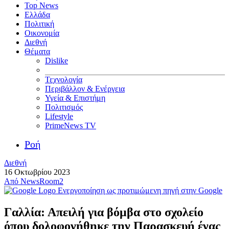
Top News
Ελλάδα
Πολιτική
Οικονομία
Διεθνή
Θέματα
Dislike
Τεχνολογία
Περιβάλλον & Ενέργεια
Υγεία & Επιστήμη
Πολιτισμός
Lifestyle
PrimeNews TV
Ροή
Διεθνή
16 Οκτωβρίου 2023
Από
NewsRoom2
Ενεργοποίηση ως προτιμώμενη πηγή στην Google
Γαλλία: Απειλή για βόμβα στο σχολείο
όπου δολοφονήθηκε την Παρασκευή ένας