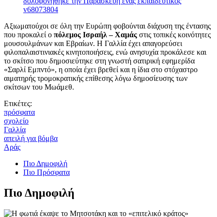
Aξιωματούχοι σε όλη την Ευρώπη φοβούνται διάχυση της έντασης
που προκαλεί ο
πόλεμος Ισραήλ – Χαμάς
στις τοπικές κοινότητες
μουσουλμάνων και Εβραίων. Η Γαλλία έχει απαγορεύσει
φιλοπαλαιστινιακές κινητοποιήσεις, ενώ ανησυχία προκάλεσε και
το σκίτσο που δημοσιεύτηκε στη γνωστή σατιρική εφημερίδα
«Σαρλί Εμπντό», η οποία έχει βρεθεί και η ίδια στο στόχαστρο
αιματηρής τρομοκρατικής επίθεσης λόγω δημοσίευσης των
σκίτσων του Μωάμεθ.
Ετικέτες:
πρόσφατα
σχολείο
Γαλλία
απειλή για βόμβα
Αράς
Πιο Δημοφιλή
Πιο Πρόσφατα
Πιο Δημοφιλή