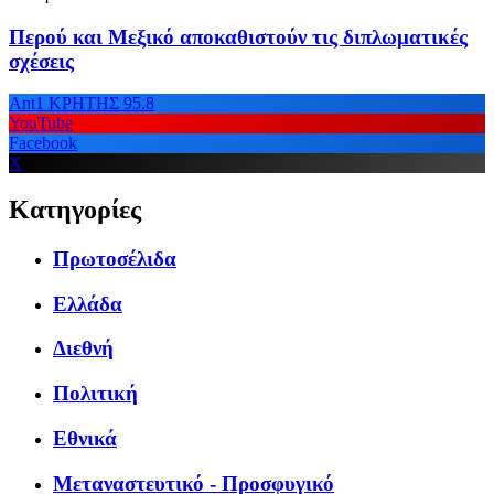
Περού και Μεξικό αποκαθιστούν τις διπλωματικές
σχέσεις
Ant1 ΚΡΗΤΗΣ 95.8
YouTube
Facebook
X
Κατηγορίες
Πρωτοσέλιδα
Ελλάδα
Διεθνή
Πολιτική
Εθνικά
Μεταναστευτικό - Προσφυγικό