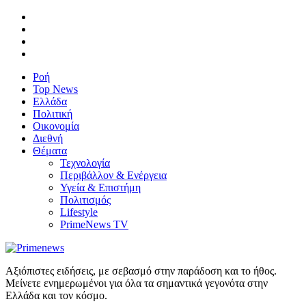
Ροή
Top News
Ελλάδα
Πολιτική
Οικονομία
Διεθνή
Θέματα
Τεχνολογία
Περιβάλλον & Ενέργεια
Υγεία & Επιστήμη
Πολιτισμός
Lifestyle
PrimeNews TV
Αξιόπιστες ειδήσεις, με σεβασμό στην παράδοση και το ήθος.
Μείνετε ενημερωμένοι για όλα τα σημαντικά γεγονότα στην
Ελλάδα και τον κόσμο.