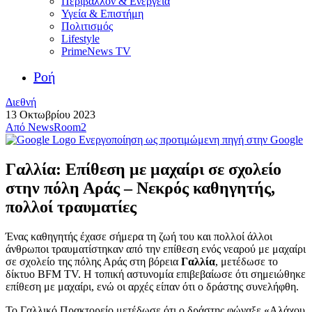
Περιβάλλον & Ενέργεια
Υγεία & Επιστήμη
Πολιτισμός
Lifestyle
PrimeNews TV
Ροή
Διεθνή
13 Οκτωβρίου 2023
Από
NewsRoom2
Ενεργοποίηση ως προτιμώμενη πηγή στην Google
Γαλλία: Eπίθεση με μαχαίρι σε σχολείο
στην πόλη Αράς – Νεκρός καθηγητής,
πολλοί τραυματίες
Ένας καθηγητής έχασε σήμερα τη ζωή του και πολλοί άλλοι
άνθρωποι τραυματίστηκαν από την επίθεση ενός νεαρού με μαχαίρι
σε σχολείο της πόλης Αράς στη βόρεια
Γαλλία
, μετέδωσε το
δίκτυο BFM TV. Η τοπική αστυνομία επιβεβαίωσε ότι σημειώθηκε
επίθεση με μαχαίρι, ενώ οι αρχές είπαν ότι ο δράστης συνελήφθη.
Το Γαλλικό Πρακτορείο μετέδωσε ότι ο δράστης φώναξε «Αλάχου