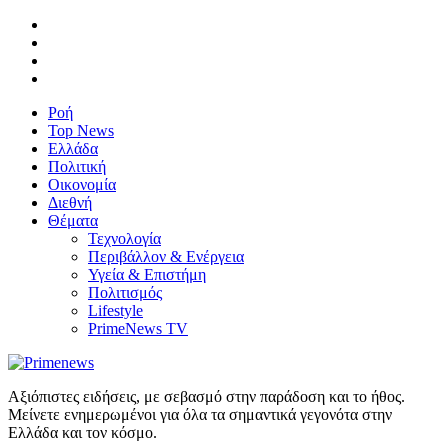
Ροή
Top News
Ελλάδα
Πολιτική
Οικονομία
Διεθνή
Θέματα
Τεχνολογία
Περιβάλλον & Ενέργεια
Υγεία & Επιστήμη
Πολιτισμός
Lifestyle
PrimeNews TV
Αξιόπιστες ειδήσεις, με σεβασμό στην παράδοση και το ήθος.
Μείνετε ενημερωμένοι για όλα τα σημαντικά γεγονότα στην
Ελλάδα και τον κόσμο.