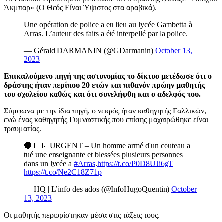
Άκμπαρ» (Ο Θεός Είναι Ύψιστος στα αραβικά).
Une opération de police a eu lieu au lycée Gambetta à
Arras. L’auteur des faits a été interpellé par la police.
— Gérald DARMANIN (@GDarmanin)
October 13,
2023
Επικαλούμενο πηγή της αστυνομίας το δίκτυο μετέδωσε ότι ο
δράστης ήταν περίπου 20 ετών και πιθανόν πρώην μαθητής
του σχολείου καθώς και ότι συνελήφθη και ο αδελφός του.
Σύμφωνα με την ίδια πηγή, ο νεκρός ήταν καθηγητής Γαλλικών,
ενώ ένας καθηγητής Γυμναστικής που επίσης μαχαιρώθηκε είναι
τραυματίας.
🔴🇫🇷 URGENT – Un homme armé d'un couteau a
tué une enseignante et blessées plusieurs personnes
dans un lycée a
#Arras
.
https://t.co/P0D8UJi6gT
https://t.co/Ne2C18Z71p
— HQ | L’info des ados (@InfoHugoQuentin)
October
13, 2023
Οι μαθητής περιορίστηκαν μέσα στις τάξεις τους.