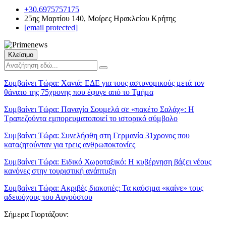
+30.6975757175
25ης Μαρτίου 140, Μοίρες Ηρακλείου Κρήτης
[email protected]
Κλείσιμο
Συμβαίνει Τώρα:
Χανιά: ΕΔΕ για τους αστυνομικούς μετά τον
θάνατο της 75χρονης που έφυγε από το Τμήμα
Συμβαίνει Τώρα:
Παναγία Σουμελά σε «πακέτο Σαλάχ»: Η
Τραπεζούντα εμπορευματοποιεί το ιστορικό σύμβολο
Συμβαίνει Τώρα:
Συνελήφθη στη Γερμανία 31χρονος που
καταζητούνταν για τρεις ανθρωποκτονίες
Συμβαίνει Τώρα:
Ειδικό Χωροταξικό: Η κυβέρνηση βάζει νέους
κανόνες στην τουριστική ανάπτυξη
Συμβαίνει Τώρα:
Ακριβές διακοπές: Τα καύσιμα «καίνε» τους
αδειούχους του Αυγούστου
Σήμερα Γιορτάζουν: