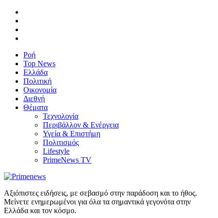
Ροή
Top News
Ελλάδα
Πολιτική
Οικονομία
Διεθνή
Θέματα
Τεχνολογία
Περιβάλλον & Ενέργεια
Υγεία & Επιστήμη
Πολιτισμός
Lifestyle
PrimeNews TV
Αξιόπιστες ειδήσεις, με σεβασμό στην παράδοση και το ήθος.
Μείνετε ενημερωμένοι για όλα τα σημαντικά γεγονότα στην
Ελλάδα και τον κόσμο.