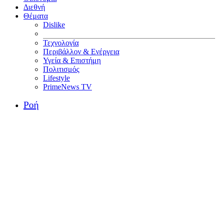
Διεθνή
Θέματα
Dislike
Τεχνολογία
Περιβάλλον & Ενέργεια
Υγεία & Επιστήμη
Πολιτισμός
Lifestyle
PrimeNews TV
Ροή