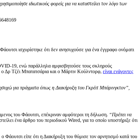
ρησιμοποίησε ιδιωτικούς φορείς για να καταστείλει τον λόγο των
ο Φάουτσι ισχυρίστηκε ότι δεν ανησυχούσε για ένα έγγραφο ονόματι
COVID-19, ενώ παράλληλα αμφισβητούσε τους σκληρούς
ου, ο Δρ Τζέι Μπατατσάρια και ο Μάρτιν Κούλντορφ,
είναι ενάγοντες
ανησυχώ για πράγματα όπως η Διακήρυξη του Γκρέιτ Μπάρινγκτον”,
μενος του Φάουτσι, επέκριναν αμφότεροι τη δήλωση.
“Πρέπει να
τείλει ένα άρθρο του περιοδικού Wired, για το οποίο υποστήριξε ότι
ο Φάουτσι είπε ότι η Διακήρυξη του θύμισε τον αρνητισμό κατά του