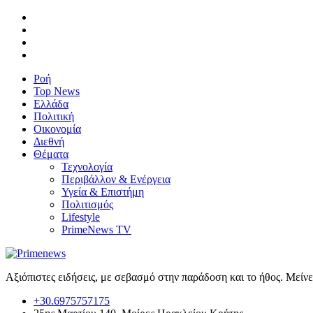
Ροή
Top News
Ελλάδα
Πολιτική
Οικονομία
Διεθνή
Θέματα
Τεχνολογία
Περιβάλλον & Ενέργεια
Υγεία & Επιστήμη
Πολιτισμός
Lifestyle
PrimeNews TV
Αξιόπιστες ειδήσεις, με σεβασμό στην παράδοση και το ήθος. Μείν
+30.6975757175