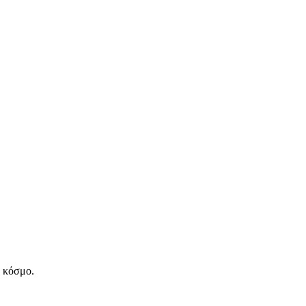
ν κόσμο.