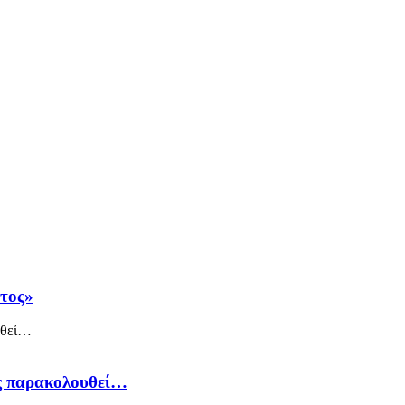
άτος»
ός παρακολουθεί…