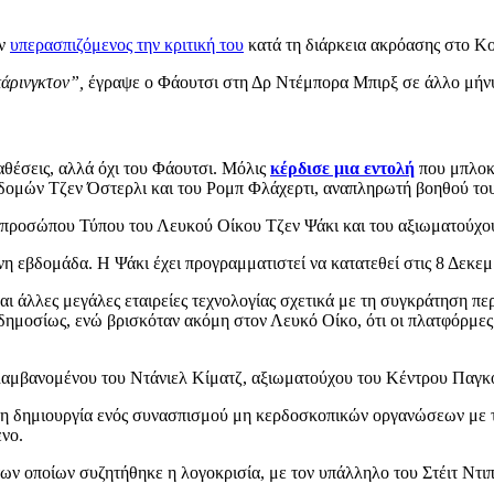
ων
υπερασπιζόμενος την κριτική του
κατά τη διάρκεια ακρόασης στο Κ
άρινγκτον”,
έγραψε ο Φάουτσι στη Δρ Ντέμπορα Μπιρξ σε άλλο μήνυ
θέσεις, αλλά όχι του Φάουτσι. Μόλις
κέρδισε μια εντολή
που μπλοκ
δομών Τζεν Όστερλι και του Ρομπ Φλάχερτι, αναπληρωτή βοηθού το
εκπροσώπου Τύπου του Λευκού Οίκου Τζεν Ψάκι και του αξιωματούχο
η εβδομάδα. Η Ψάκι έχει προγραμματιστεί να κατατεθεί στις 8 Δεκεμ
αι άλλες μεγάλες εταιρείες τεχνολογίας σχετικά με τη συγκράτηση π
 δημοσίως, ενώ βρισκόταν ακόμη στον Λευκό Οίκο, ότι οι πλατφόρμες
λαμβανομένου του Ντάνιελ Κίματζ, αξιωματούχου του Κέντρου Παγκό
τη δημιουργία ενός συνασπισμού μη κερδοσκοπικών οργανώσεων με την ο
ενο.
των οποίων συζητήθηκε η λογοκρισία, με τον υπάλληλο του Στέιτ Ντιπ