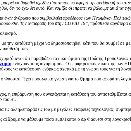
εν μπορεί να θυμηθεί σχεδόν τίποτα που να αφορά την αντίδρασή του σ
ώ, δεν το έχω δει αυτό. Και νομίζω ότι πρέπει να βάλουμε αυτά τα έγγ
 για έναν άνθρωπο που συμβουλεύει προέδρους των Ηνωμένων Πολιτειών
 αφορούσαν την αντίδραση του στην COVID-19”,
πρόσθεσε αργότερα ο
χολιασμό.
με την κατάθεση μέχρι να δημοσιοποιηθεί, κάτι που θα συμβεί σε μελ
ν υπόθεσή τους.
σχυριζόμενοι ότι παραβιάζει τα δικαιώματα της Πρώτης Τροπολογίας τ
ντηση
ενίσχυαν τους ισχυρισμούς. Ο περιφερειακός δικαστής των ΗΠ
ύχους να καταθέσουν ενόρκως σχετικά με τη γνώση τους για τη λογο
 ο Φάουτσι “έχει προσωπική γνώση για το ζήτημα που αφορά τη λογοκ
ς, η επιβάρυνση που συνεπάγεται η κατάθεσή του αντισταθμίζεται α
Ντόουτι.
ια τις αλληλεπιδράσεις του με μεγάλες εταιρείες τεχνολογίας, συμ
ας αξίζουμε να μάθουμε πόσο εμπλέκεται ο Δρ Φάουτσι στη λογοκρισ