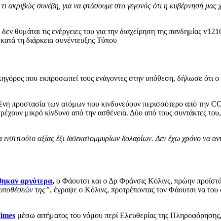
τι ακριβώς συνέβη, για να φτάσουμε στο γεγονός ότι η κυβέρνησή μας χ
 κατά τη διάρκεια συνέντευξης Τύπου
 δικηγόρος που εκπροσωπεί τους ενάγοντες στην υπόθεση, δήλωσε ότι 
μένη προστασία των ατόμων που κινδυνεύουν περισσότερο από την 
ατρέχουν μικρό κίνδυνο από την ασθένεια. Δύο από τους συντάκτες τ
α ινστιτούτο αξίας έξι δισεκατομμυρίων δολαρίων. Δεν έχω χρόνο να 
θηκαν αργότερα
,
ο Φάουτσι και ο Δρ Φράνσις Κόλινς, πρώην προϊστά
 υποθέσεών της”
, έγραψε ο Κόλινς, προτρέποντας τον Φάουτσι να του σ
Times
μέσω αιτήματος του νόμου περί Ελευθερίας της Πληροφόρησης, 