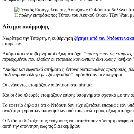
Η πρώην εκπρόσωπος Τύπου του Λευκού Οίκου Τζεν Ψάκι μι
Αίτημα απόρριψης
Νωρίτερα την Τετάρτη, η κυβέρνηση
ζήτησε από τον Ντόουτι να α
εταιρειών.
Ακόμα και αν κυβερνητικοί αξιωματούχοι
“προέτρεπαν τις εταιρείες
περιεχομένου που έλαβαν οι εταιρείες κοινωνικής δικτύωσης ‘ανήκαν’ τ
“Ακόμα και εμφατικά αιτήματα ή έντονα διατυπωμένες προτροπές, β
ισοδυναμούν εύλογα με εξαναγκασμό”,
πρόσθεσαν οι δικηγόροι.
Οι ενάγοντες ετοιμάζουν απάντηση στο αίτημα.
Και οι δύο πλευρές ετοιμάζουν επίσης υπομνήματα σχετικά με την 
Το εφετείο δήλωσε ότι ο Ντόουτι δεν είχε εξετάσει επαρκώς εάν 
αναζήτηση γραπτών απαντήσεων από τους ανώτερους αξιωματούχου
Ο Ντόουτι διέταξε τους ενάγοντες να καταθέσουν σύντομη αναφορά 
αυτή την απάντηση έως τις 5 Δεκεμβρίου.