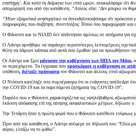
επιστήμη’. Και κατά τη διάρκεια των επτά ωρών, ανακαλύψαμε ότι δ
αποχώρησή του από την κατάθεση.
“Απλώς είπε: ‘Δεν μπορώ να θυμηθ
“Ήταν εξαιρετικά ανησυχητικό να συνειδητοποιήσουμε ότι πρόκειται
πληροφορίες που συζήτησε, συνεντεύξεις Τύπου που παραχώρησε και
Ο Φάουτσι και το NIAID δεν απάντησαν αμέσως σε αιτήματα για σ
Ο Λάντρι αρνήθηκε να παράσχει περισσότερες λεπτομέρειες σχετικά 
θέση να πάρουν κάποια από αυτά που έμαθαν για να προωθήσουν τη
Οι Λάντρι και Σμιτ
μήνυσαν την κυβέρνηση των ΗΠΑ τον Μάιο
,
ι
το περιεχόμενο. Τα έγγραφα που
προσκόμισε η κυβέρνηση σε απά
υπόθεση,
διέταξε πρόσφατα
τον Φάουτσι και άλλους επτά αξιωματο
Ο Ντόουτι κατέληξε στο συμπέρασμα ότι οι ενάγοντες απέδειξαν ότι
την COVID-19 και τα παρεπόμενα ζητήματα της COVID-19”.
Παρόλο που ο Φάουτσι χαρακτηρίζεται ως υψηλόβαθμος αξιωματούχο
έκδοση απόφασης επί της αίτησης ασφαλιστικών μέτρων, δήλωσε ο 
Την Τετάρτη ήταν η πρώτη φορά που ο Φάουτσι κατέθεσε ενόρκως γ
Πριν από την κατάθεση, ο Λάντρι ανέφερε σε δήλωσή του: “Όλοι μ
αύριο, ελπίζω να το μάθω”.