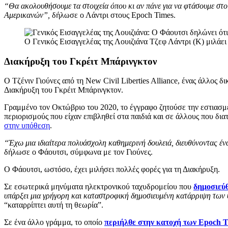
“Θα ακολουθήσουμε τα στοιχεία όπου κι αν πάνε για να φτάσουμε στο 
Αμερικανών”,
δήλωσε ο Λάντρι στους Epoch Times.
Ο Γενικός Εισαγγελέας της Λουιζιάνα Τζεφ Λάντρι (Κ) μιλάει
Διακήρυξη του Γκρέιτ Μπάρινγκτον
Ο Τζένιν Γιούνες από τη New Civil Liberties Alliance, ένας άλλος
Διακήρυξη του Γκρέιτ Μπάρινγκτον.
Γραμμένο τον Οκτώβριο του 2020, το έγγραφο ζητούσε την εστιασ
περιορισμούς που είχαν επιβληθεί στα παιδιά και σε άλλους που δι
στην υπόθεση
.
“Έχω μια ιδιαίτερα πολυάσχολη καθημερινή δουλειά, διευθύνοντας έν
δήλωσε ο Φάουτσι, σύμφωνα με τον Γιούνες.
Ο Φάουτσι, ωστόσο, έχει μιλήσει πολλές φορές για τη Διακήρυξη.
Σε εσωτερικά μηνύματα ηλεκτρονικού ταχυδρομείου που
δημοσιεύ
υπάρξει μια γρήγορη και καταστροφική δημοσιευμένη κατάρριψη των
“καταρρίπτει αυτή τη θεωρία”.
Σε ένα άλλο γράμμα, το οποίο
περιήλθε στην κατοχή των Epoch 