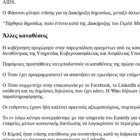
AIDS.
Ο Φάουτσι μίλησε επίσης για τη Διακήρυξη δημοσίως, μεταξύ άλλ
“Τάχθηκα δημοσίως πολύ έντονα κατά της Διακήρυξης του Γκρέιτ Μπ
Άλλες καταθέσεις
Η κυβέρνηση προχώρησε στην παρεμπόδιση ορισμένων από τις κατα
διευθύντριας της Υπηρεσίας Κυβερνοασφάλειας και Ασφάλειας Υπο
Παρόμοιες προσπάθειες να εμποδιστούν οι καταθέσεις της πρώην 
Ο Τσαν έχει προγραμματιστεί να απαντήσει σε ερωτήσεις την επόμεν
Ο Τσαν συμμετείχε στην επικοινωνία με το Facebook, το LinkedIn κ
υπόθεση και τις δημόσιες δηλώσεις που έχει κάνει. Η Ψάκι δήλωσε
παραπληροφόρησης.
Οι ενάγοντες έχουν ήδη καλέσει αρκετούς αξιωματούχους, συμπερι
Το εν λόγω κέντρο συνεργάστηκε με την υπηρεσία του Easterly για 
εταιρείες μέσων κοινωνικής δικτύωσης να λογοκρίνουν το περιεχόμ
Ο Κίματζ ήταν επίσης υπεύθυνος για συναντήσεις κατά τη διάρκεια 
σύμφωνα με έγγραφα που προσκόμισε το LinkedIn.