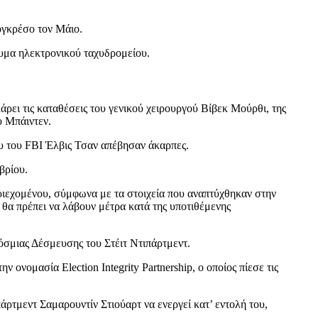
ογκρέσο τον Μάιο.
μα ηλεκτρονικού ταχυδρομείου.
άρει τις καταθέσεις του γενικού χειρουργού Βίβεκ Μούρθι, της
υ Μπάιντεν.
υ του FBI Έλβις Τσαν απέβησαν άκαρπες.
βρίου.
εριεχομένου, σύμφωνα με τα στοιχεία που αναπτύχθηκαν στην
 θα πρέπει να λάβουν μέτρα κατά της υποτιθέμενης
σμιας Δέσμευσης του Στέιτ Ντιπάρτμεντ.
νομασία Election Integrity Partnership, ο οποίος πίεσε τις
άρτμεντ Σαμαρουντίν Στιούαρτ να ενεργεί κατ’ εντολή του,