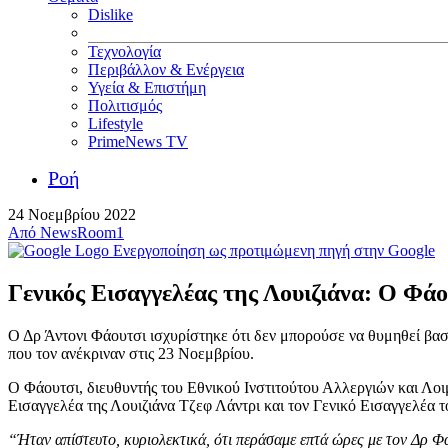
Dislike
Τεχνολογία
Περιβάλλον & Ενέργεια
Υγεία & Επιστήμη
Πολιτισμός
Lifestyle
PrimeNews TV
Ροή
24 Νοεμβρίου 2022
Από
NewsRoom1
Ενεργοποίηση ως προτιμώμενη πηγή στην Google
Γενικός Εισαγγελέας της Λουιζιάνα: Ο Φάου
Ο Δρ Άντονι Φάουτσι ισχυρίστηκε ότι δεν μπορούσε να θυμηθεί βασ
που τον ανέκριναν στις 23 Νοεμβρίου.
Ο Φάουτσι, διευθυντής του Εθνικού Ινστιτούτου Αλλεργιών και Λο
Εισαγγελέα της Λουιζιάνα Τζεφ Λάντρι και τον Γενικό Εισαγγελέα τ
“Ήταν απίστευτο, κυριολεκτικά, ότι περάσαμε επτά ώρες με τον Δρ Φ