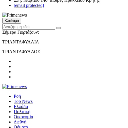
25ης Μαρτίου 140, Μοίρες Ηρακλείου Κρήτης
[email protected]
Κλείσιμο
Σήμερα Γιορτάζουν:
ΤΡΙΑΝΤΑΦΥΛΛΙΑ
ΤΡΙΑΝΤΑΦΥΛΛΟΣ
Ροή
Top News
Ελλάδα
Πολιτική
Οικονομία
Διεθνή
Θέματα