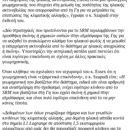
γεωμηχανικής που στοχεύει στη μείωση της ποσότητας της ηλιακής
ακτινοβολίας που απορροφάται από τη Γη για να μετριάσει τις
επιπτώσεις της κλιματικής αλλαγής»,
έγραψε ο κ. Szapudi στην
έκθεσή του.
«Δύο στρατηγικές που προτείνονται για το SRM περιλαμβάνουν την
προσθήκη σκόνης ή χημικών ουσιών στην ατμόσφαιρα της Γης για
να αυξηθεί το ανακλώμενο κλάσμα του ηλιακού φωτός ή να μειωθεί
η εισερχόμενη ακτινοβολία από το διάστημα με ηλιακές αποχρώσεις
ή σκόνη».
Υποστηρίζει την αντηλιακή ασπίδα γιατί πιστεύει ότι
είναι λιγότερο επικίνδυνη σε σχέση με άλλες πρακτικές
γεωμηχανικής.
Όταν κλήθηκε να σχολιάσει τον ισχυρισμό του κ. Essex ότι η
γεωμηχανική είναι «εξαιρετικά επικίνδυνη», ο κ. Szapudi είπε:
«Η
γεωμηχανική που βασίζεται στο διάστημα, ειδικά εάν είναι αρθρωτή
και αναστρέψιμη στο σχεδιασμό, ενέχει λιγότερο κίνδυνο από το
SRM που βασίζεται στη Γη που εγχέει σκόνη ή χημικά στην
ατμόσφαιρα, και είναι πολύ λιγότερο επικίνδυνη από το να μην
κάνεις τίποτα.
«Δεδομένων των όσων γνωρίζουμε σήμερα και των γνωστών
κινδύνων της κλιματικής αλλαγής, μια δεμένη ηλιακή ασπίδα κοντά
στο σημείο L1 Lagrange σε απόσταση 1,5 εκατομμυρίου
χιλιομέτρων από εμάς δεν θα παρουσίαζε προφανή κίνδυνο για τη