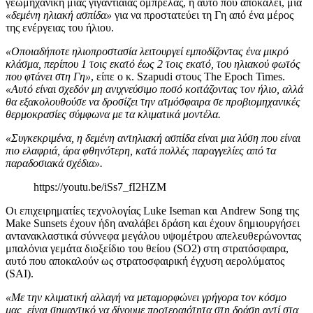
γεωμηχανική μιας γιγαντιαίας ομπρέλας, ή αυτό που αποκαλεί, μια
«δεμένη ηλιακή ασπίδα»
για να προστατεύει τη Γη από ένα μέρος
της ενέργειας του ήλιου.
«Οποιαδήποτε ηλιοπροστασία λειτουργεί εμποδίζοντας ένα μικρό
κλάσμα, περίπου 1 τοις εκατό έως 2 τοις εκατό, του ηλιακού φωτός
που φτάνει στη Γη»
, είπε ο κ. Szapudi στους The Epoch Times.
«Αυτό είναι σχεδόν μη ανιχνεύσιμο ποσό κοιτάζοντας τον ήλιο, αλλά
θα εξακολουθούσε να δροσίζει την ατμόσφαιρα σε προβιομηχανικές
θερμοκρασίες σύμφωνα με τα κλιματικά μοντέλα.
«Συγκεκριμένα, η δεμένη αντηλιακή ασπίδα είναι μια λύση που είναι
πιο ελαφριά, άρα φθηνότερη, κατά πολλές παραγγελίες από τα
παραδοσιακά σχέδια».
https://youtu.be/iSs7_fI2HZM
Οι επιχειρηματίες τεχνολογίας Luke Iseman και Andrew Song της
Make Sunsets έχουν ήδη αναλάβει δράση και έχουν δημιουργήσει
αντανακλαστικά σύννεφα μεγάλου υψομέτρου απελευθερώνοντας
μπαλόνια γεμάτα διοξείδιο του θείου (SO2) στη στρατόσφαιρα,
αυτό που αποκαλούν ως στρατοσφαιρική έγχυση αερολύματος
(SAI).
«Με την κλιματική αλλαγή να μεταμορφώνει γρήγορα τον κόσμο
μας, είναι σημαντικό να δίνουμε προτεραιότητα στη δράση αντί στα