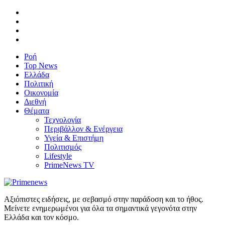
Ροή
Top News
Ελλάδα
Πολιτική
Οικονομία
Διεθνή
Θέματα
Τεχνολογία
Περιβάλλον & Ενέργεια
Υγεία & Επιστήμη
Πολιτισμός
Lifestyle
PrimeNews TV
Αξιόπιστες ειδήσεις, με σεβασμό στην παράδοση και το ήθος.
Μείνετε ενημερωμένοι για όλα τα σημαντικά γεγονότα στην
Ελλάδα και τον κόσμο.