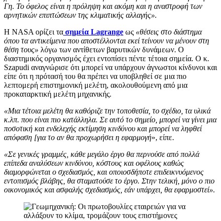
Γη. Το όφελος είναι η πρόληψη και ακόμη και η αναστροφή των
αρνητικών επιπτώσεων της κλιματικής αλλαγής».
Η NASA ορίζει τα
σημεία Lagrange
ως
«θέσεις στο διάστημα
όπου τα αντικείμενα που αποστέλλονται εκεί τείνουν να μένουν στη
θέση τους»
λόγω των αντίθετων βαρυτικών δυνάμεων. Ο
διαστημικός οργανισμός έχει εντοπίσει πέντε τέτοια σημεία. Ο κ.
Szapudi αναγνώρισε ότι μπορεί να υπάρχουν άγνωστοι κίνδυνοι και
είπε ότι η πρότασή του θα πρέπει να υποβληθεί σε μια πιο
λεπτομερή επιστημονική μελέτη, ακολουθούμενη από μια
προκαταρκτική μελέτη μηχανικής.
«Μια τέτοια μελέτη θα καθόριζε την τοποθεσία, το σχέδιο, τα υλικά
κ.λπ. που είναι πιο κατάλληλα. Σε αυτό το σημείο, μπορεί να γίνει μια
ποσοτική και ενδελεχής εκτίμηση κινδύνου και μπορεί να ληφθεί
απόφαση [για το αν θα προχωρήσει η εφαρμογή
», ​​είπε.
«Σε γενικές γραμμές, κάθε μεγάλο έργο θα περνούσε από πολλά
επίπεδα αναλύσεων κινδύνου, κόστους και οφέλους καθώς
διαμορφώνεται ο σχεδιασμός, και οποιοσδήποτε επιδεικνυόμενος
εντοπισμός βλάβης, θα σταματούσε το έργο. Στην τελική, μόνο ο πιο
οικονομικός και ασφαλής σχεδιασμός, εάν υπάρχει, θα εφαρμοστεί».