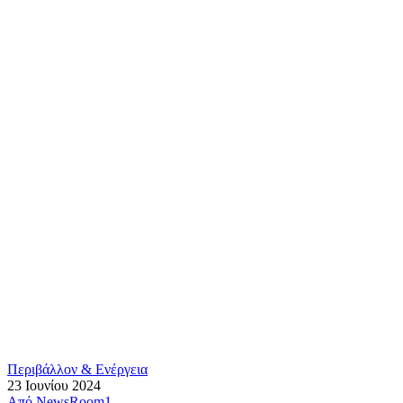
Περιβάλλον & Ενέργεια
23 Ιουνίου 2024
Από
NewsRoom1