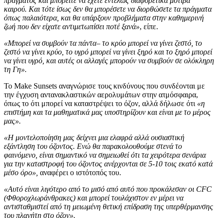
πράγματος και μπορείτε να έχετε εντελώς διαφορετικά μοτίβα
καιρού. Και τότε ίσως δεν θα μπορέσετε να διορθώσετε τα πράγματα
όπως παλαιότερα, και θα υπάρξουν προβλήματα στην καθημερινή
ζωή που δεν είχατε αντιμετωπίσει ποτέ ξανά»
, είπε.
«Μπορεί να συμβούν τα πάντα– το κρύο μπορεί να γίνει ζεστό, το
ζεστό να γίνει κρύο, το υγρό μπορεί να γίνει ξηρό και το ξηρό μπορεί
να γίνει υγρό, και αυτές οι αλλαγές μπορούν να συμβούν σε ολόκληρη
τη Γη».
Το Make Sunsets αναγνώρισε τους κινδύνους που συνδέονται με
την έγχυση αντανακλαστικών αερολυμάτων στην ατμόσφαιρα,
όπως το ότι μπορεί να καταστρέψει το όζον, αλλά δήλωσε ότι
«η
επιστήμη και τα μαθηματικά μας υποστηρίζουν και είναι με το μέρος
μας».
«Η μοντελοποίηση μας δείχνει μια ελαφρά αλλά ουσιαστική
εξάντληση του όζοντος. Ενώ θα παρακολουθούμε στενά το
φαινόμενο, είναι σημαντικό να σημειωθεί ότι τα χειρότερα σενάρια
για την καταστροφή του όζοντος ανέρχονται σε 5-10 τοις εκατό κατά
μέσο όρο»,
αναφέρει ο ιστότοπός του.
«Αυτό είναι λιγότερο από το μισό από αυτό που προκάλεσαν οι CFC
(Φθοροχλωράνθρακες) και μπορεί τουλάχιστον εν μέρει να
αντισταθμιστεί από τη μειωμένη θετική επίδραση της υπερθέρμανσης
του πλανήτη στο όζον».