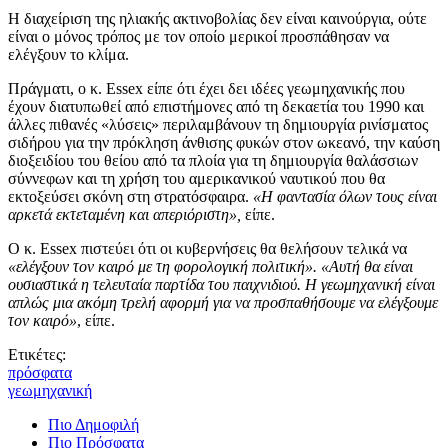
Η διαχείριση της ηλιακής ακτινοβολίας δεν είναι καινούργια, ούτε
είναι ο μόνος τρόπος με τον οποίο μερικοί προσπάθησαν να
ελέγξουν το κλίμα.
Πράγματι, ο κ. Essex είπε ότι έχει δει ιδέες γεωμηχανικής που
έχουν διατυπωθεί από επιστήμονες από τη δεκαετία του 1990 και
άλλες πιθανές «λύσεις» περιλαμβάνουν τη δημιουργία ρινίσματος
σιδήρου για την πρόκληση άνθισης φυκών στον ωκεανό, την καύση
διοξειδίου του θείου από τα πλοία για τη δημιουργία θαλάσσιων
σύννεφων και τη χρήση του αμερικανικού ναυτικού που θα
εκτοξεύσει σκόνη στη στρατόσφαιρα.
«Η φαντασία όλων τους είναι
αρκετά εκτεταμένη και απεριόριστη»,
είπε.
Ο κ. Essex πιστεύει ότι οι κυβερνήσεις θα θελήσουν τελικά να
«ελέγξουν τον καιρό με τη φορολογική πολιτική». «Αυτή θα είναι
ουσιαστικά η τελευταία παρτίδα του παιχνιδιού. Η γεωμηχανική είναι
απλώς μια ακόμη τρελή αφορμή για να προσπαθήσουμε να ελέγξουμε
τον καιρό»
, είπε.
Ετικέτες:
πρόσφατα
γεωμηχανική
Πιο Δημοφιλή
Πιο Πρόσφατα