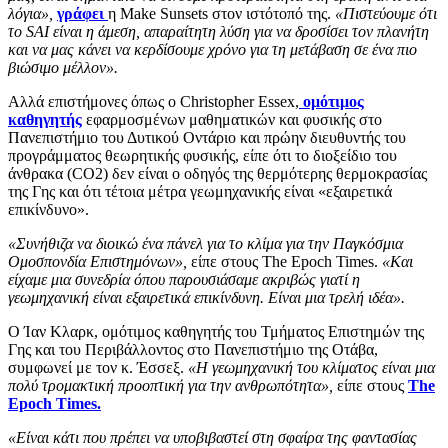
λόγια»,
γράφει
η Make Sunsets στον ιστότοπό της.
«Πιστεύουμε ότι
το SAI είναι η άμεση, απαραίτητη λύση για να δροσίσει τον πλανήτη
και να μας κάνει να κερδίσουμε χρόνο για τη μετάβαση σε ένα πιο
βιώσιμο μέλλον».
Αλλά επιστήμονες όπως ο Christopher Essex,
ομότιμος
καθηγητής
εφαρμοσμένων μαθηματικών και φυσικής στο
Πανεπιστήμιο του Δυτικού Οντάριο και πρώην διευθυντής του
προγράμματος θεωρητικής φυσικής, είπε ότι το διοξείδιο του
άνθρακα (CO2) δεν είναι ο οδηγός της θερμότερης θερμοκρασίας
της Γης και ότι τέτοια μέτρα γεωμηχανικής είναι «εξαιρετικά
επικίνδυνο».
«Συνήθιζα να διοικώ ένα πάνελ για το κλίμα για την Παγκόσμια
Ομοσπονδία Επιστημόνων»,
είπε στους The Epoch Times.
«Και
είχαμε μια συνεδρία όπου παρουσιάσαμε ακριβώς γιατί η
γεωμηχανική είναι εξαιρετικά επικίνδυνη. Είναι μια τρελή ιδέα».
Ο Ίαν Κλαρκ, ομότιμος καθηγητής του Τμήματος Επιστημών της
Γης και του Περιβάλλοντος στο Πανεπιστήμιο της Οτάβα,
συμφωνεί με τον κ. Έσσεξ.
«Η γεωμηχανική του κλίματος είναι μια
πολύ τρομακτική προοπτική για την ανθρωπότητα»,
είπε στους
The
Epoch Times.
«Είναι κάτι που πρέπει να υποβιβαστεί στη σφαίρα της φαντασίας