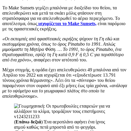
Το Make Sunsets γεμίζει μπαλόνια με διοξείδιο του θείου, τα
απελευθερώνει και μετά τα σκάει μόλις φτάσουν στη
στρατόσφαιρα για να απελευθερωθεί το αέριο περιεχόμενο. Το
αποτέλεσμα, όπως
ισχυρίζεται το Make Sunsets,
είναι παρόμοιο
με τις ηφαιστειακές εκρήξεις.
«Οι εκπομπές από ηφαιστειακές εκρήξεις ψύχουν τη Γη εδώ και
εκατομμύρια χρόνια, όπως το όρος Pinatubo το 1991. Απλώς
μιμούμαστε τη Μητέρα Φύση. … Το 1991, το όρος Pinatubo, ένα
στρατοηφαίστειο, εψύξε τη Γη κατά 0,9 F ή 0,5 C για περισσότερο
από ένα χρόνο»,
αναφέρει στον ιστότοπό του.
Μέχρι στιγμής, η ομάδα έχει απελευθερώσει 49 μπαλόνια από τον
Απρίλιο του 2022 και ισχυρίζεται ότι «εξουδετέρωσε 13.791
τόνους-χρόνια θέρμανσης». Λέει ότι τα «
σύννεφα
» του θείου
παραμένουν στον ουρανό από έξι μήνες έως τρία χρόνια,
«ανάλογα
με το υψόμετρο και το γεωγραφικό πλάτος στο οποίο τα
απελευθερώνουμε».
(
Επάνω δεξιά
) Ένα αεροπλάνο αφήνει ένα ίχνος
ατμού καθώς πετά μπροστά από το φεγγάρι.