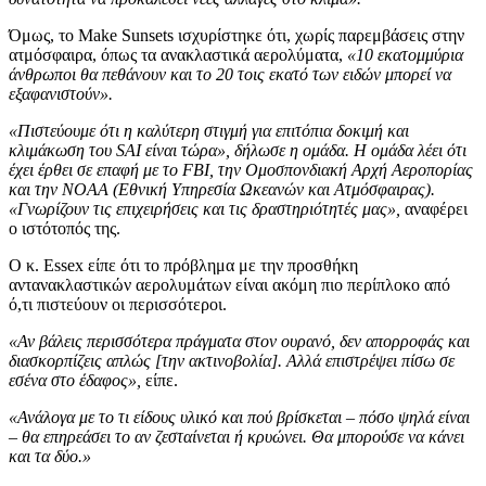
Όμως, το Make Sunsets ισχυρίστηκε ότι, χωρίς παρεμβάσεις στην
ατμόσφαιρα, όπως τα ανακλαστικά αερολύματα,
«10 εκατομμύρια
άνθρωποι θα πεθάνουν και το 20 τοις εκατό των ειδών μπορεί να
εξαφανιστούν».
«Πιστεύουμε ότι η καλύτερη στιγμή για επιτόπια δοκιμή και
κλιμάκωση του SAI είναι τώρα», δήλωσε η ομάδα. Η ομάδα λέει ότι
έχει έρθει σε επαφή με το FBI, την Ομοσπονδιακή Αρχή Αεροπορίας
και την NOAA (Εθνική Υπηρεσία Ωκεανών και Ατμόσφαιρας).
«Γνωρίζουν τις επιχειρήσεις και τις δραστηριότητές μας»,
αναφέρει
ο ιστότοπός της.
Ο κ. Essex είπε ότι το πρόβλημα με την προσθήκη
αντανακλαστικών αερολυμάτων είναι ακόμη πιο περίπλοκο από
ό,τι πιστεύουν οι περισσότεροι.
«Αν βάλεις περισσότερα πράγματα στον ουρανό, δεν απορροφάς και
διασκορπίζεις απλώς [την ακτινοβολία]. Αλλά επιστρέψει πίσω σε
εσένα στο έδαφος»,
είπε.
«Ανάλογα με το τι είδους υλικό και πού βρίσκεται – πόσο ψηλά είναι
– θα επηρεάσει το αν ζεσταίνεται ή κρυώνει. Θα μπορούσε να κάνει
και τα δύο.»