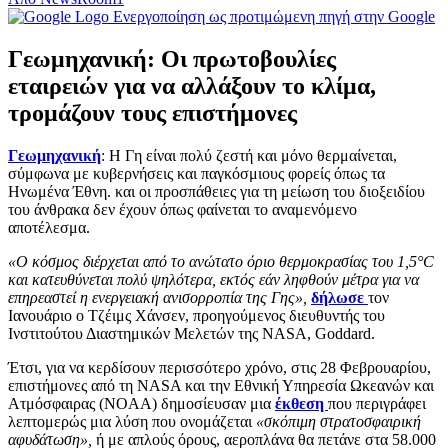
Ενεργοποίηση ως προτιμώμενη πηγή στην Google
Γεωμηχανική: Οι πρωτοβουλίες
εταιρειών για να αλλάξουν το κλίμα,
τρομάζουν τους επιστήμονες
Γεωμηχανική
: Η Γη είναι πολύ ζεστή και μόνο θερμαίνεται,
σύμφωνα με κυβερνήσεις και παγκόσμιους φορείς όπως τα
Ηνωμένα Έθνη. και οι προσπάθειες για τη μείωση του διοξειδίου
του άνθρακα δεν έχουν όπως φαίνεται το αναμενόμενο
αποτέλεσμα.
«Ο κόσμος διέρχεται από το ανώτατο όριο θερμοκρασίας του 1,5°C
και κατευθύνεται πολύ ψηλότερα, εκτός εάν ληφθούν μέτρα για να
επηρεαστεί η ενεργειακή ανισορροπία της Γης»,
δήλωσε
τον
Ιανουάριο ο Τζέιμς Χάνσεν, προηγούμενος διευθυντής του
Ινστιτούτου Διαστημικών Μελετών της NASA, Goddard.
Έτσι, για να κερδίσουν περισσότερο χρόνο, στις 28 Φεβρουαρίου,
επιστήμονες από τη NASA και την Εθνική Υπηρεσία Ωκεανών και
Ατμόσφαιρας (NOAA) δημοσίευσαν μια
έκθεση
που περιγράφει
λεπτομερώς μια λύση που ονομάζεται
«σκόπιμη στρατοσφαιρική
αφυδάτωση»,
ή με απλούς όρους, αεροπλάνα θα πετάνε στα 58.000