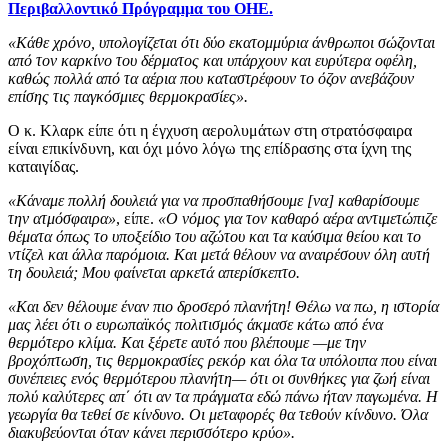
Περιβαλλοντικό Πρόγραμμα του ΟΗΕ.
«Κάθε χρόνο, υπολογίζεται ότι δύο εκατομμύρια άνθρωποι σώζονται
από τον καρκίνο του δέρματος και υπάρχουν και ευρύτερα οφέλη,
καθώς πολλά από τα αέρια που καταστρέφουν το όζον ανεβάζουν
επίσης τις παγκόσμιες θερμοκρασίες».
Ο κ. Κλαρκ είπε ότι η έγχυση αερολυμάτων στη στρατόσφαιρα
είναι επικίνδυνη, και όχι μόνο λόγω της επίδρασης στα ίχνη της
καταιγίδας.
«Κάναμε πολλή δουλειά για να προσπαθήσουμε [να] καθαρίσουμε
την ατμόσφαιρα»
, είπε.
«Ο νόμος για τον καθαρό αέρα αντιμετώπιζε
θέματα όπως το υποξείδιο του αζώτου και τα καύσιμα θείου και το
ντίζελ και άλλα παρόμοια. Και μετά θέλουν να αναιρέσουν όλη αυτή
τη δουλειά; Μου φαίνεται αρκετά απερίσκεπτο.
«Και δεν θέλουμε έναν πιο δροσερό πλανήτη! Θέλω να πω, η ιστορία
μας λέει ότι ο ευρωπαϊκός πολιτισμός άκμασε κάτω από ένα
θερμότερο κλίμα. Και ξέρετε αυτό που βλέπουμε —με την
βροχόπτωση, τις θερμοκρασίες ρεκόρ και όλα τα υπόλοιπα που είναι
συνέπειες ενός θερμότερου πλανήτη— ότι οι συνθήκες για ζωή είναι
πολύ καλύτερες απ΄ ότι αν τα πράγματα εδώ πάνω ήταν παγωμένα. Η
γεωργία θα τεθεί σε κίνδυνο. Οι μεταφορές θα τεθούν κίνδυνο. Όλα
διακυβεύονται όταν κάνει περισσότερο κρύο».