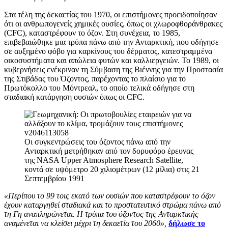
Στα τέλη της δεκαετίας του 1970, οι επιστήμονες προειδοποίησαν
ότι οι ανθρωπογενείς χημικές ουσίες, όπως οι χλωροφθοράνθρακες
(CFC), καταστρέφουν το όζον. Στη συνέχεια, το 1985,
επιβεβαιώθηκε μια τρύπα πάνω από την Ανταρκτική, που οδήγησε
σε αυξημένο φόβο για καρκίνους του δέρματος, κατεστραμμένα
οικοσυστήματα και απώλεια φυτών και καλλιεργειών. Το 1989, οι
κυβερνήσεις ενέκριναν τη Σύμβαση της Βιέννης για την Προστασία
της Στιβάδας του Όζοντος, παρέχοντας το πλαίσιο για το
Πρωτόκολλο του Μόντρεαλ, το οποίο τελικά οδήγησε στη
σταδιακή κατάργηση ουσιών όπως οι CFC.
Οι συγκεντρώσεις του όζοντος πάνω από την
Ανταρκτική μετρήθηκαν από τον δορυφόρο έρευνας
της NASA Upper Atmosphere Research Satellite,
κοντά σε υψόμετρο 20 χιλιομέτρων (12 μίλια) στις 21
Σεπτεμβρίου 1991
«Περίπου το 99 τοις εκατό των ουσιών που καταστρέφουν το όζον
έχουν καταργηθεί σταδιακά και το προστατευτικό στρώμα πάνω από
τη Γη αναπληρώνεται. Η τρύπα του όζοντος της Ανταρκτικής
αναμένεται να κλείσει μέχρι τη δεκαετία του 2060»,
δήλωσε το