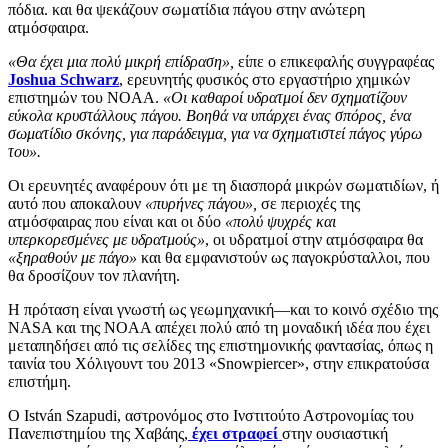
πόδια. και θα ψεκάζουν σωματίδια πάγου στην ανώτερη
ατμόσφαιρα.
«Θα έχει μια πολύ μικρή επίδραση»,
είπε ο επικεφαλής συγγραφέας
Joshua Schwarz
, ερευνητής φυσικός στο εργαστήριο χημικών
επιστημών του NOAA.
«Οι καθαροί υδρατμοί δεν σχηματίζουν
εύκολα κρυστάλλους πάγου. Βοηθά να υπάρχει ένας σπόρος, ένα
σωματίδιο σκόνης, για παράδειγμα, για να σχηματιστεί πάγος γύρω
του».
Οι ερευνητές αναφέρουν ότι με τη διασπορά μικρών σωματιδίων, ή
αυτό που αποκαλουν
«πυρήνες πάγου»,
σε περιοχές της
ατμόσφαιρας που είναι και οι δύο
«πολύ ψυχρές και
υπερκορεσμένες με υδρατμούς»
, οι υδρατμοί στην ατμόσφαιρα θα
«ξηραθούν με πάγο»
και θα εμφανιστούν ως παγοκρύσταλλοι, που
θα δροσίζουν τον πλανήτη.
Η πρόταση είναι γνωστή ως γεωμηχανική—και το κοινό σχέδιο της
NASA και της NOAA απέχει πολύ από τη μοναδική ιδέα που έχει
μεταπηδήσει από τις σελίδες της επιστημονικής φαντασίας, όπως η
ταινία του Χόλιγουντ του 2013 «Snowpiercer», στην επικρατούσα
επιστήμη.
Ο István Szapudi, αστρονόμος στο Ινστιτούτο Αστρονομίας του
Πανεπιστημίου της Χαβάης,
έχει στραφεί
στην ουσιαστική