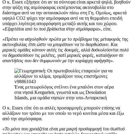
Ο κ. Essex εξήγησε ότι αν τα σύννεφα είναι αρκετά ψηλά, βοηθούν
στην ψύξη της ατμόσφαιρας εκπέμποντας ακτινοβολία στο
διάστημα αντί να την αντανακλούν πίσω στη Γη. Ομοίως, αρκετά
υψηλό CO2 ψύχει την ατμόσφαιρα αντί να τη θερμαίνει επειδή
υπάρχει λιγότερη απορρόφηση μεταξύ αυτής και του χώρου
.
«Εξαρτάται από το πού βρίσκεται στην ατμόσφαιρα»
, είπε.
«Πρέπει να ασχοληθούν πρώτα με το πρόβλημα της μεταφοράς της
ακτινοβολίας έτσι ώστε να μπορέσουν να το διορθώσουν. Και
μερικές ομάδες κάνουν αυτές τις δοκιμές, αλλά δυσκολεύονται πολύ
να δημοσιεύσουν τις μελέτες, γιατί μερικές φορές, καταλήγουν σε
απαντήσεις που δεν συμφωνούν με την κυρίαρχη αφήγηση».
Ένας μετεωρολόγος στέλνει ένα μπαλόνι στον αέρα
στα νησιά Kerguelen, γνωστά και ως Desolation
Islands, μια ομάδα νησιών στην υπο-Ανταρκτική
Ο κ. Essex είπε ότι οι απλές προσαρμογές μπορούν επίσης να
αλλάξουν τον τρόπο με τον οποίο το νερό κινείται μέσα και έξω
από την ατμόσφαιρα.
«Το μόνο που χρειάζεται είναι μια μικρή προσαρμογή του σωστού