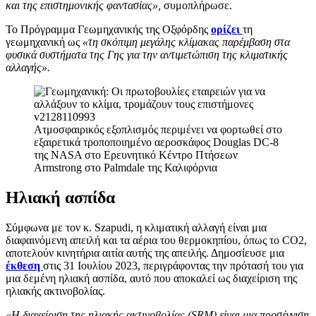
και της επιστημονικής φαντασίας»,
συμοπλήρωσε.
Το Πρόγραμμα Γεωμηχανικής της Οξφόρδης
ορίζει
τη
γεωμηχανική ως
«τη σκόπιμη μεγάλης κλίμακας παρέμβαση στα
φυσικά συστήματα της Γης για την αντιμετώπιση της κλιματικής
αλλαγής».
Ατμοσφαιρικός εξοπλισμός περιμένει να φορτωθεί στο
εξαιρετικά τροποποιημένο αεροσκάφος Douglas DC-8
της NASA στο Ερευνητικό Κέντρο Πτήσεων
Armstrong στο Palmdale της Καλιφόρνια
Ηλιακή ασπίδα
Σύμφωνα με τον κ. Szapudi, η κλιματική αλλαγή είναι μια
διαφαινόμενη απειλή και τα αέρια του θερμοκηπίου, όπως το CO2,
αποτελούν κινητήρια αιτία αυτής της απειλής. Δημοσίευσε μια
έκθεση
στις 31 Ιουλίου 2023, περιγράφοντας την πρότασή του για
μια δεμένη ηλιακή ασπίδα, αυτό που αποκαλεί ως διαχείριση της
ηλιακής ακτινοβολίας.
«Η διαχείριση της ηλιακής ακτινοβολίας (SRM) είναι μια προσέγγιση