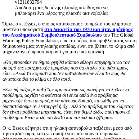
Απόδοση μιας δεμένης ηλιακής ασπίδας για να
μπλοκάρει ένα μέρος της ηλιακής ακτινοβολίας
Όμως ο κ. Essex, ο οποίος κατασκεύασε το πρώτο του κλιματικό
μοντέλο υπολογιστή
στη δεκαετία του 1970 και ήταν πρόεδρος
του Ακαδημαϊκού Συμβουλευτικού Συμβουλίου
του The Global
Warming Policy Foundation, είπε ότι μέρος του προβλήματος για τη
δημιουργία μιας αντηλιακής ασπίδας, είναι ότι βλέπει το κλίμα από
μηχανολογική προοπτική αντί για μια επιστημονική.
«Θα μπορούσε να δημιουργηθεί κάποιο εύλογο επιχείρημα για τον
ορισμό της πραγματικής ομπρέλας που θα σταλεί στο διάστημα»,
είπε.
«Αλλά το κομμάτι που δεν καταλαβαίνουν είναι το πώς θα
ανταποκριθεί το κλίμα σε όλο αυτό.
«Επειδή πιέζουμε αυτή την προπαγάνδα ως ικανή για να λύσει ένα
πρόβλημα, αρχίζει να φαίνεται ότι είναι απλά ένα πρόβλημα
μηχανικής όπου μπορούμε να κάνουμε δοκιμές και λάθη για να
διαπιστώσουμε αν λειτουργεί ή όχι. Αλλά το πρόβλημα του κλίματος
δεν είναι πρόβλημα μηχανικής, είναι ένα θεμελιώδες επιστημονικό
πρόβλημα. Είναι πολύ πιο λεπτό και πολύπλοκο ζήτημα».
Ο κ. Essex εξήγησε ότι η ηλιακή ακτινοβολία ταξιδεύει μέσα από
την ατμόσφαιρα, και ενώ ορισμένοι πιστεύουν ότι προκαλεί