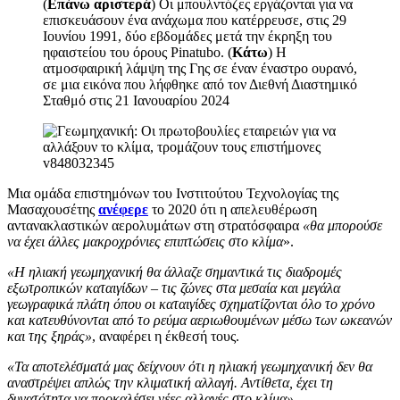
(
Επάνω αριστερά
) Οι μπουλντόζες εργάζονται για να
επισκευάσουν ένα ανάχωμα που κατέρρευσε, στις 29
Ιουνίου 1991, δύο εβδομάδες μετά την έκρηξη του
ηφαιστείου του όρους Pinatubo. (
Κάτω
) Η
ατμοσφαιρική λάμψη της Γης σε έναν έναστρο ουρανό,
σε μια εικόνα που λήφθηκε από τον Διεθνή Διαστημικό
Σταθμό στις 21 Ιανουαρίου 2024
Μια ομάδα επιστημόνων του Ινστιτούτου Τεχνολογίας της
Μασαχουσέτης
ανέφερε
το 2020 ότι η απελευθέρωση
αντανακλαστικών αερολυμάτων στη στρατόσφαιρα
«θα μπορούσε
να έχει άλλες μακροχρόνιες επιπτώσεις στο κλίμα
».
«Η ηλιακή γεωμηχανική θα άλλαζε σημαντικά τις διαδρομές
εξωτροπικών καταιγίδων – τις ζώνες στα μεσαία και μεγάλα
γεωγραφικά πλάτη όπου οι καταιγίδες σχηματίζονται όλο το χρόνο
και κατευθύνονται από το ρεύμα αεριωθουμένων μέσω των ωκεανών
και της ξηράς»
, αναφέρει η έκθεσή τους.
«Τα αποτελέσματά μας δείχνουν ότι η ηλιακή γεωμηχανική δεν θα
αναστρέψει απλώς την κλιματική αλλαγή. Αντίθετα, έχει τη
δυνατότητα να προκαλέσει νέες αλλαγές στο κλίμα».