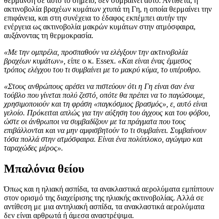
θέρμανση σε αυτό το σημείο, δεν συμβαίνει αυτό. Αντίθετα, η
ακτινοβολία βραχέων κυμάτων χτυπά τη Γη, η οποία θερμαίνει την
επιφάνεια, και στη συνέχεια το έδαφος εκπέμπει αυτήν την
ενέργεια ως ακτινοβολία μακρών κυμάτων στην ατμόσφαιρα,
αυξάνοντας τη θερμοκρασία.
«Με την ομπρέλα, προσπαθούν να ελέγξουν την ακτινοβολία
βραχέων κυμάτων»,
είπε ο κ. Essex.
«Και είναι ένας έμμεσος
τρόπος ελέγχου του τι συμβαίνει με το μακρύ κύμα, το υπέρυθρο.
«Στους ανθρώπους αρέσει να πιστεύουν ότι η Γη είναι σαν ένα
τούβλο που γίνεται πολύ ζεστό, οπότε θα πρέπει να το παγώσουμε,
χρησιμοποιούν και τη φράση «παγκόσμιος βρασμός», ε, αυτό είναι
γελοίο. Πρόκειται απλώς για την αύξηση του άγχους και του φόβου,
ώστε οι άνθρωποι να συμβαδίζουν με τα πράγματα που τους
επιβάλλονται και να μην αμφισβητούν το τι συμβαίνει. Συμβαίνουν
τόσα πολλά στην ατμόσφαιρα. Είναι ένα πολύπλοκο, αγώγιμο και
ταραχώδες μέρος».
Μπαλόνια θείου
Όπως και η ηλιακή ασπίδα, τα ανακλαστικά αερολύματα εμπίπτουν
στον ορισμό της διαχείρισης της ηλιακής ακτινοβολίας. Αλλά σε
αντίθεση με μια αντηλιακή ασπίδα, τα ανακλαστικά αερολύματα
δεν είναι αρθρωτά ή άμεσα αναστρέψιμα.