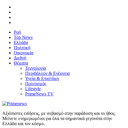
Ροή
Top News
Ελλάδα
Πολιτική
Οικονομία
Διεθνή
Θέματα
Τεχνολογία
Περιβάλλον & Ενέργεια
Υγεία & Επιστήμη
Πολιτισμός
Lifestyle
PrimeNews TV
Αξιόπιστες ειδήσεις, με σεβασμό στην παράδοση και το ήθος.
Μείνετε ενημερωμένοι για όλα τα σημαντικά γεγονότα στην
Ελλάδα και τον κόσμο.