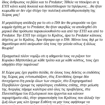
ίδιος άνθρωπος να βάλει και το Predator; Ήθελε να τσεκάρει αν η
ΕΥΠ κάνει καλή δουλειά και διπλοτσέκαραν τα τηλέφωνα;…θα ήταν
κωμωδία αν δεν είχε στόχο την πολιτική αποσταθεροποίηση της
Χώρας μας!
Η μεγαλύτερη απόδειξη για το οτι ο ΠΘ δεν θα μπορούσε να έχει
καμμία σχέση με το Predator, θα ήταν ακριβώς να αποδειχθεί ότι
μερικά ίδια πρόσωπα παρακολουθούντο και από την ΕΥΠ και από το
Predator. Την ΕΥΠ την ελέγχει το Κράτος, άρα το Predator κάποιος
άσχετος με το Κράτος. Άρα σίγουρα οχι ο ΠΘ. Μόνοι τους δηλ με το
δημοσίευμα αυτό ακύρωσαν όλη τους την γελοία ούτως ή άλλως
θεωρία!
Πραγματικά πλέον νομίζω οτι η αδημονία τους να ριξουν τον
Κυριάκο Μητσοτάκη με κάθε τρόπο και με κάθε κόστος, τους έχει
οδηγήσει στην παράνοια!
Η Χώρα μας έχει γυρίσει σελίδα, σε όλους τους δείκτες οι επιδόσεις
της Χώρας μας εντυπωσιάζουν, στις Επενδύσεις έχουμε δύο
συνεχόμενα έτη ρεκόρ όλων των εποχών, στο Επιχειρηματικό
Περιβάλλον έχουμε τις υψηλότερες επιδόσεις επίσης, στην μείωση
της Ανεργίας πήγαμε καλύτερα από όλες τις προβλέψεις, στα
Πανεπιστήμια του Εξωτερικού που έρχονται και κάνουν
παραρτήματα εδώ, στην ψηφιοποίηση του Κράτους που άλλαξε την
ζωή όλων μας κλπ έχουμε Ευθύνη να μην τους αφήσουμε να