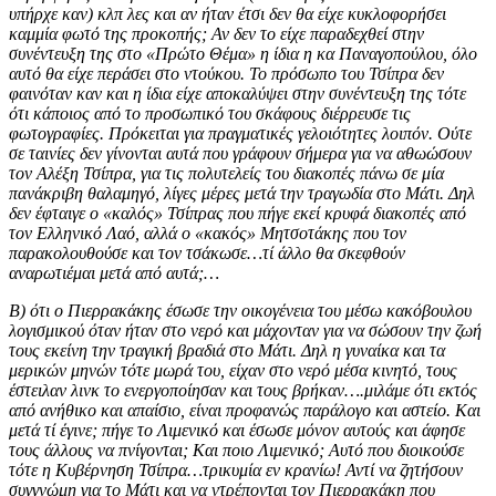
υπήρχε καν) κλπ λες και αν ήταν έτσι δεν θα είχε κυκλοφορήσει
καμμία φωτό της προκοπής; Αν δεν το είχε παραδεχθεί στην
συνέντευξη της στο «Πρώτο Θέμα» η ίδια η κα Παναγοπούλου, όλο
αυτό θα είχε περάσει στο ντούκου. Το πρόσωπο του Τσίπρα δεν
φαινόταν καν και η ίδια είχε αποκαλύψει στην συνέντευξη της τότε
ότι κάποιος από το προσωπικό του σκάφους διέρρευσε τις
φωτογραφίες. Πρόκειται για πραγματικές γελοιότητες λοιπόν. Ούτε
σε ταινίες δεν γίνονται αυτά που γράφουν σήμερα για να αθωώσουν
τον Αλέξη Τσίπρα, για τις πολυτελείς του διακοπές πάνω σε μία
πανάκριβη θαλαμηγό, λίγες μέρες μετά την τραγωδία στο Μάτι. Δηλ
δεν έφταιγε ο «καλός» Τσίπρας που πήγε εκεί κρυφά διακοπές από
τον Ελληνικό Λαό, αλλά ο «κακός» Μητσοτάκης που τον
παρακολουθούσε και τον τσάκωσε…τί άλλο θα σκεφθούν
αναρωτιέμαι μετά από αυτά;…
Β) ότι ο Πιερρακάκης έσωσε την οικογένεια του μέσω κακόβουλου
λογισμικού όταν ήταν στο νερό και μάχονταν για να σώσουν την ζωή
τους εκείνη την τραγική βραδιά στο Μάτι. Δηλ η γυναίκα και τα
μερικών μηνών τότε μωρά του, είχαν στο νερό μέσα κινητό, τους
έστειλαν λινκ το ενεργοποίησαν και τους βρήκαν….μιλάμε ότι εκτός
από ανήθικο και απαίσιο, είναι προφανώς παράλογο και αστείο. Και
μετά τί έγινε; πήγε το Λιμενικό και έσωσε μόνον αυτούς και άφησε
τους άλλους να πνίγονται; Και ποιο Λιμενικό; Αυτό που διοικούσε
τότε η Κυβέρνηση Τσίπρα…τρικυμία εν κρανίω! Αντί να ζητήσουν
συγγνώμη για το Μάτι και να ντρέπονται τον Πιερρακάκη που