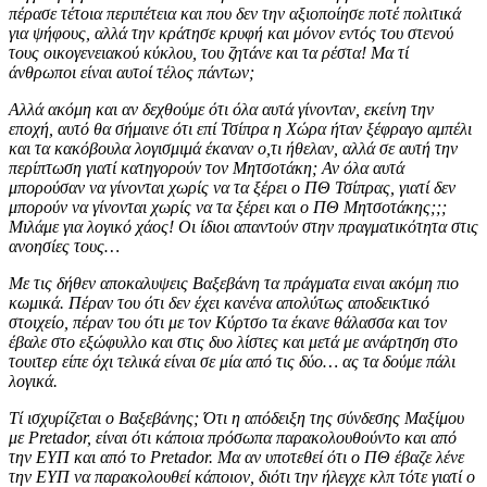
πέρασε τέτοια περιπέτεια και που δεν την αξιοποίησε ποτέ πολιτικά
για ψήφους, αλλά την κράτησε κρυφή και μόνον εντός του στενού
τους οικογενειακού κύκλου, του ζητάνε και τα ρέστα! Μα τί
άνθρωποι είναι αυτοί τέλος πάντων;
Αλλά ακόμη και αν δεχθούμε ότι όλα αυτά γίνονταν, εκείνη την
εποχή, αυτό θα σήμαινε ότι επί Τσίπρα η Χώρα ήταν ξέφραγο αμπέλι
και τα κακόβουλα λογισμιμά έκαναν ο,τι ήθελαν, αλλά σε αυτή την
περίπτωση γιατί κατηγορούν τον Μητσοτάκη; Αν όλα αυτά
μπορούσαν να γίνονται χωρίς να τα ξέρει ο ΠΘ Τσίπρας, γιατί δεν
μπορούν να γίνονται χωρίς να τα ξέρει και ο ΠΘ Μητσοτάκης;;;
Μιλάμε για λογικό χάος! Οι ίδιοι απαντούν στην πραγματικότητα στις
ανοησίες τους…
Με τις δήθεν αποκαλυψεις Βαξεβάνη τα πράγματα ειναι ακόμη πιο
κωμικά. Πέραν του ότι δεν έχει κανένα απολύτως αποδεικτικό
στοιχείο, πέραν του ότι με τον Κύρτσο τα έκανε θάλασσα και τον
έβαλε στο εξώφυλλο και στις δυο λίστες και μετά με ανάρτηση στο
τουιτερ είπε όχι τελικά είναι σε μία από τις δύο… ας τα δούμε πάλι
λογικά.
Τί ισχυρίζεται ο Βαξεβάνης; Ότι η απόδειξη της σύνδεσης Μαξίμου
με Pretador, είναι ότι κάποια πρόσωπα παρακολουθούντο και από
την ΕΥΠ και από το Pretador. Μα αν υποτεθεί ότι ο ΠΘ έβαζε λένε
την ΕΥΠ να παρακολουθεί κάποιον, διότι την ήλεγχε κλπ τότε γιατί ο