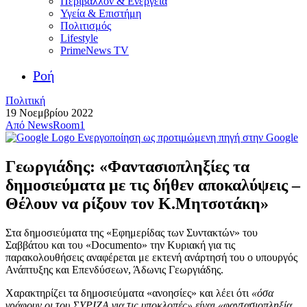
Περιβάλλον & Ενέργεια
Υγεία & Επιστήμη
Πολιτισμός
Lifestyle
PrimeNews TV
Ροή
Πολιτική
19 Νοεμβρίου 2022
Από
NewsRoom1
Ενεργοποίηση ως προτιμώμενη πηγή στην Google
Γεωργιάδης: «Φαντασιοπληξίες τα
δημοσιεύματα με τις δήθεν αποκαλύψεις –
Θέλουν να ρίξουν τον Κ.Μητσοτάκη»
Στα δημοσιεύματα της «Εφημερίδας των Συντακτών» του
Σαββάτου και του «Documento» την Κυριακή για τις
παρακολουθήσεις αναφέρεται με εκτενή ανάρτησή του ο υπουργός
Ανάπτυξης και Επενδύσεων, Άδωνις Γεωργιάδης.
Χαρακτηρίζει τα δημοσιεύματα «ανοησίες» και λέει ότι
«όσα
γράφουν οι του ΣΥΡΙΖΑ για τις υποκλοπές» είναι «φαντασιοπληξία