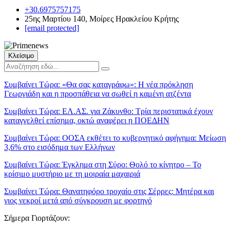
+30.6975757175
25ης Μαρτίου 140, Μοίρες Ηρακλείου Κρήτης
[email protected]
Κλείσιμο
Συμβαίνει Τώρα:
«Θα σας καταγράφω»: Η νέα πρόκληση
Γεωργιάδη και η προσπάθεια να σωθεί η καμένη ατζέντα
Συμβαίνει Τώρα:
ΕΛ.ΑΣ. για Ζάκυνθο: Τρία περιστατικά έχουν
καταγγελθεί επίσημα, οκτώ αναφέρει η ΠΟΕΔΗΝ
Συμβαίνει Τώρα:
ΟΟΣΑ εκθέτει το κυβερνητικό αφήγημα: Μείωση
3,6% στο εισόδημα των Ελλήνων
Συμβαίνει Τώρα:
Έγκλημα στη Σύρο: Θολό το κίνητρο – Το
κρίσιμο μυστήριο με τη μοιραία μαχαιριά
Συμβαίνει Τώρα:
Θανατηφόρο τροχαίο στις Σέρρες: Μητέρα και
γιος νεκροί μετά από σύγκρουση με φορτηγό
Σήμερα Γιορτάζουν: