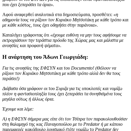
που έχει ξεπεράσει τα όρια».
Αφού αναφερθεί αναλυτικά στα δημοσιεύματα, προσθέτει:
«η
αδημονία τους να ρίξουν τον Κυριάκο Μητσοτάκη με κάθε τρόπο και
με κάθε κόστος, τους έχει οδηγήσει στην παράνοια».
Καταλήγει γράφοντας ότι
«έχουμε ευθύνη να μην τους αφήσουμε να
εκτροχιάσουν την τεράστια πρόοδο της Χώρας μας και μάλιστα με
ανοησίες και προφανή ψέματα».
Η ανάρτηση του Άδωνι Γεωργιάδη:
Για τις ανοησίες της ΕΦΣΥΝ και του Documento! (Θέλουν να
ρίξουν τον Κυριάκο Μητσοτάκη με κάθε τρόπο αλλά δεν θα τους
περάσει!)
Διάβασα όσα γράφουν οι του Συριζα για τις υποκλοπές και νομίζω
πλέον η φαντασιοπληξία τους έχει ξεπεράσει τα συνηθισμένα τους
μεγάλα ούτως ή άλλως όρια.
Έχουμε και λέμε:
Α) η ΕΦΣΥΝ σήμερα μας είπε ότι τον Τσίπρα τον παρακολουθούσαν
στη θαλαμηγό της κας Παναγοπούλου με το Predator ή με κάποιο
παρεμφερές κακόβουλο λογισμικό (τότε νομίζω το Predator δεν