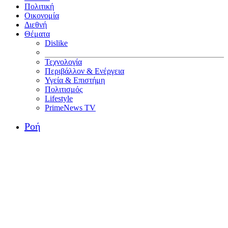
Πολιτική
Οικονομία
Διεθνή
Θέματα
Dislike
Τεχνολογία
Περιβάλλον & Ενέργεια
Υγεία & Επιστήμη
Πολιτισμός
Lifestyle
PrimeNews TV
Ροή