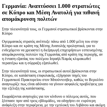
Γερμανία: Αναπτύσσει 1.000 στρατιώτες
σε Κύπρο και Μέση Ανατολή για πιθανή
απομάκρυνση πολιτών
Στην πλειονότητά τους, οι Γερμανοί στρατιωτικοί βρίσκονται στην
Κύπρο
Ογερμανικός στρατός ανέπτυξε πάνω από 1.000 μέλη του στην
Κύπρο και σε κράτη της Μέσης Ανατολής προληπτικά, για το
ενδεχόμενο να χρειαστεί η διεξαγωγή επιχειρήσεων εσπευσμένης
απομάκρυνσης πολιτών της Γερμανίας από κράτη της περιοχής, αν
η ένταση εξαιτίας του πολέμου Ισραήλ/Χαμάς κλιμακωθεί
περαιτέρω και η σύρραξη εξαπλωθεί.
Στην πλειονότητά τους, οι στρατιωτικοί αυτοί βρίσκονται στην
Κύπρο, σε κατάσταση επιφυλακής, εξήγησαν πηγές του
Γερμανικού Πρακτορείου στον Μπούντεσβερ, καθώς το Βερολίνο
αναγνωρίζε πως είναι αδύνατο να γίνουν ασφαλείς προβλέψεις για
την εξέλιξη της κατάστασης.
Εκφράζονται ανησυχίες για τον κίνδυνο ο πόλεμος αυτός, που
ξέσπασε πριν από τρεις εβδομάδες, να οδηγήσει σε ευρύτερη
ανάφλεξη στην περιφέρεια, με την εμπλοκή του Λιβάνου και ακόμη