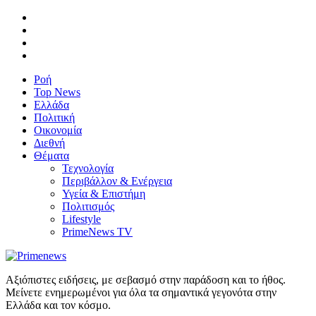
Ροή
Top News
Ελλάδα
Πολιτική
Οικονομία
Διεθνή
Θέματα
Τεχνολογία
Περιβάλλον & Ενέργεια
Υγεία & Επιστήμη
Πολιτισμός
Lifestyle
PrimeNews TV
Αξιόπιστες ειδήσεις, με σεβασμό στην παράδοση και το ήθος.
Μείνετε ενημερωμένοι για όλα τα σημαντικά γεγονότα στην
Ελλάδα και τον κόσμο.